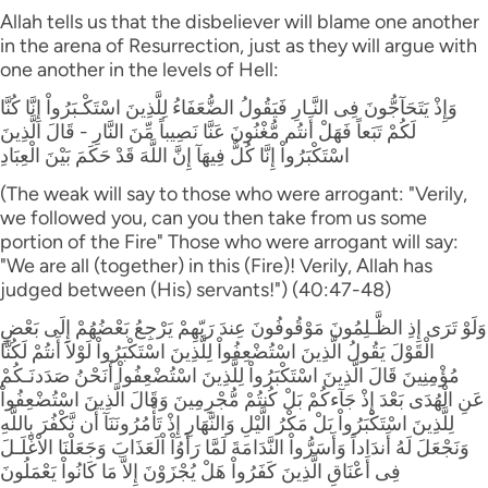
Allah tells us that the disbeliever will blame one another
in the arena of Resurrection, just as they will argue with
one another in the levels of Hell:
وَإِذْ يَتَحَآجُّونَ فِى النَّـارِ فَيَقُولُ الضُّعَفَاءُ لِلَّذِينَ اسْتَكْـبَرُواْ إِنَّا كُنَّا
لَكُمْ تَبَعاً فَهَلْ أَنتُم مُّغْنُونَ عَنَّا نَصِيباً مِّنَ النَّارِ - قَالَ الَّذِينَ
اسْتَكْبَرُواْ إِنَّا كُلٌّ فِيهَآ إِنَّ اللَّهَ قَدْ حَكَمَ بَيْنَ الْعِبَادِ
(The weak will say to those who were arrogant: "Verily,
we followed you, can you then take from us some
portion of the Fire" Those who were arrogant will say:
"We are all (together) in this (Fire)! Verily, Allah has
judged between (His) servants!") (40:47-48)
وَلَوْ تَرَى إِذِ الظَّـلِمُونَ مَوْقُوفُونَ عِندَ رَبّهِمْ يَرْجِعُ بَعْضُهُمْ إِلَى بَعْضٍ
الْقَوْلَ يَقُولُ الَّذِينَ اسْتُضْعِفُواْ لِلَّذِينَ اسْتَكْبَرُواْ لَوْلاَ أَنتُمْ لَكُنَّا
مُؤْمِنِينَ قَالَ الَّذِينَ اسْتَكْبَرُواْ لِلَّذِينَ اسْتُضْعِفُواْ أَنَحْنُ صَدَدنَـكُمْ
عَنِ الْهُدَى بَعْدَ إِذْ جَآءكُمْ بَلْ كُنتُمْ مُّجْرِمِينَ وَقَالَ الَّذِينَ اسْتُضْعِفُواْ
لِلَّذِينَ اسْتَكْبَرُواْ بَلْ مَكْرُ الَّيْلِ وَالنَّهَارِ إِذْ تَأْمُرُونَنَآ أَن نَّكْفُرَ بِاللَّهِ
وَنَجْعَلَ لَهُ أَندَاداً وَأَسَرُّواْ النَّدَامَةَ لَمَّا رَأَوُاْ اْلَعَذَابَ وَجَعَلْنَا الاْغْلَـلَ
فِى أَعْنَاقِ الَّذِينَ كَفَرُواْ هَلْ يُجْزَوْنَ إِلاَّ مَا كَانُواْ يَعْمَلُونَ