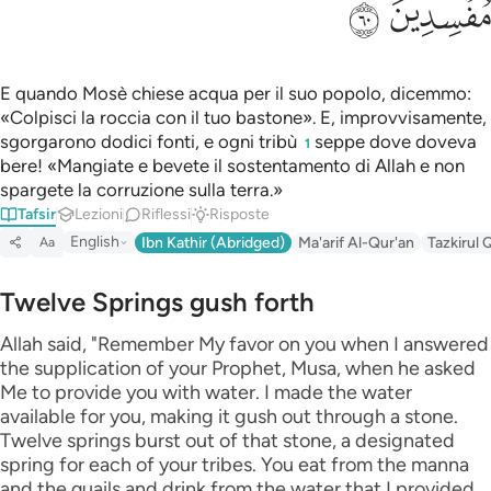
ﲉ
ﲊ
E quando Mosè chiese acqua per il suo popolo, dicemmo:
«Colpisci la roccia con il tuo bastone». E, improvvisamente,
sgorgarono dodici fonti, e ogni tribù
seppe dove doveva
1
bere! «Mangiate e bevete il sostentamento di Allah e non
spargete la corruzione sulla terra.»
Tafsir
Lezioni
Riflessi
Risposte
English
Ibn Kathir (Abridged)
Ma'arif Al-Qur'an
Tazkirul 
Aa
Twelve Springs gush forth
Allah said, "Remember My favor on you when I answered
the supplication of your Prophet, Musa, when he asked
Me to provide you with water. I made the water
available for you, making it gush out through a stone.
Twelve springs burst out of that stone, a designated
spring for each of your tribes. You eat from the manna
and the quails and drink from the water that I provided