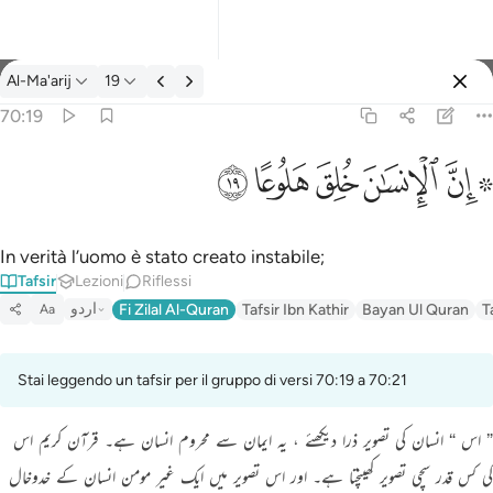
Tafsir: Al-Ma'arij 70:19
Al-Ma'arij
19
Registrazione
70:19
۞ ان الانسان خلق هلوعا ١٩
ﱪ ﱫ
ﱬ
ﱭ
ﱮ
ﱯ
۞ إِنَّ ٱلْإِنسَـٰنَ خُلِقَ هَلُوعًا ١٩
In verità l’uomo è stato creato instabile;
Tafsir
Lezioni
Riflessi
اردو
Fi Zilal Al-Quran
Tafsir Ibn Kathir
Bayan Ul Quran
T
Aa
Stai leggendo un tafsir per il gruppo di versi 70:19 a 70:21
” اس “ انسان کی تصویر ذرا دیکھئے ، یہ ایمان سے محروم انسان ہے۔ قرآن کریم اس
کی کس قدر سچی تصویر کھینچتا ہے۔ اور اس تصویر میں ایک غیر مومن انسان کے خدوخال