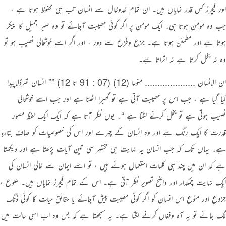
اور فیچرز کس قدر نمایاں ہیں۔ ان تمام خدوخال سے انسان تب ہی محفوظ ہوتا ہے ،
جب وہ مومن ہوتا ہی۔ ایک مومن پر اگر کوئی مصیبت آجائے تو وہ صبر جمیل کا پیکر
ہوتا ہے اور مطمئن ہوتا ہے۔ جزع وفزع سے دور ، اور اگر اسے خوشحالی نصیب ہو تو
وہ نہ بخل کرتا ہے نہ اتراتا ہے۔
ان الانسان .................... منوعا (12) (07 : 91 تا 12) ”” انسان تھرڈلاپیدا
کیا گیا ہے ، جب اس پر مصیبت آتی ہے تو گھبرا اٹھتا ہے اور جب اسے خوشحالی
نصیب ہوتی ہے تو بخل کرنے لگتا ہے “۔ یوں نظر آتا ہے کہ ایک ایک لفظ مصور
قدرت کا ایک رنگ ہے اور وہ انسان کے چہرے اور اس کی خصوصیات کو صاف بتارہا
ہے۔ یہاں تک کہ جب انسان یہ نہایت ہی مختصر سی تین آیات پڑھتا ہے اور دیکھتا
ہے کہ ان میں چند ہی کلمات استعمال ہوئے ہیں ، تو اسے ایمان سے خالی انسان کی
ایک نہایت چمکدار اور واضح تصویر نظر آتی ہے۔ اس کے تمام فیچرز نمایاں ہیں۔ ھلوع ،
جزوع اور منوع اس انسان کو اگر کوئی مصیبت پیش آجائے یا حقائق حیات کا کوئی ڈنگ
لگ جائے تو یہ آہ وفغاں کرنے لگتا ہے۔ یہ سمجھتا ہے کہ بس وہ اب اسی حالت میں