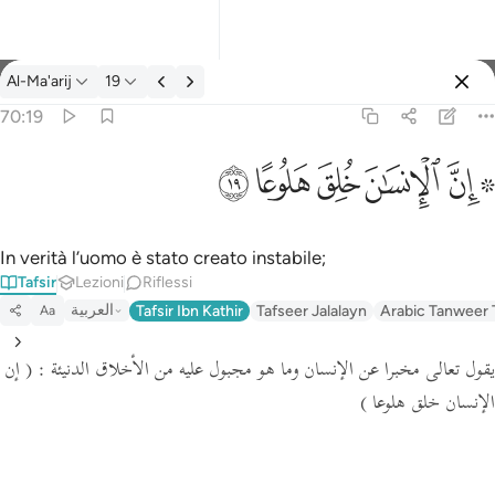
Tafsir: Al-Ma'arij 70:19
Al-Ma'arij
19
Registrazione
70:19
۞ ان الانسان خلق هلوعا ١٩
ﱪ ﱫ
ﱬ
ﱭ
ﱮ
ﱯ
۞ إِنَّ ٱلْإِنسَـٰنَ خُلِقَ هَلُوعًا ١٩
In verità l’uomo è stato creato instabile;
Tafsir
Lezioni
Riflessi
العربية
Tafsir Ibn Kathir
Tafseer Jalalayn
Arabic Tanweer 
Aa
يقول تعالى مخبرا عن الإنسان وما هو مجبول عليه من الأخلاق الدنيئة :
( إن
الإنسان خلق هلوعا )