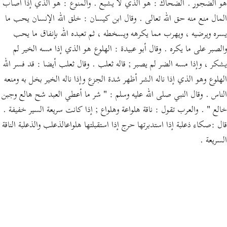
هو الضجور . الضحاك : هو الذي لا يشبع . والمنوع : هو الذي إذا أصاب
المال منع منه حق الله تعالى . وقال ابن كيسان : خلق الله الإنسان يحب ما
يسره ويرضيه ، ويهرب مما يكرهه ويسخطه ، ثم تعبده الله بإنفاق ما يحب
والصبر على ما يكره . وقال أبو عبيدة : الهلوع هو الذي إذا مسه الخير لم
يشكر ، وإذا مسه الضر لم يصبر ; قاله ثعلب . وقال ثعلب أيضا : قد فسر الله
الهلوع وهو الذي إذا ناله الشر أظهر شدة الجزع وإذا ناله الخير بخل به ومنعه
الناس . وقال النبي صلى الله عليه وسلم : " شر ما أعطي العبد شح هالع وجبن
خالع " . والعرب تقول : ناقة هلواعة وهلواع ; إذا كانت سريعة السير خفيفة .
قال :صكاء ذعلبة إذا استدبرتها حرج إذا استقبلتها هلواعالذعلب والذعلبة الناقة
السريعة .