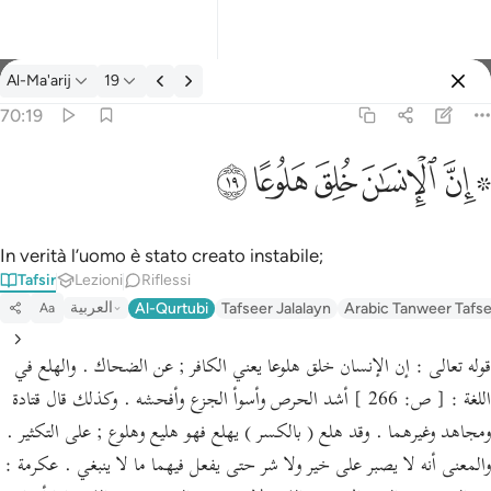
Tafsir: Al-Ma'arij 70:19
Al-Ma'arij
19
Registrazione
70:19
۞ ان الانسان خلق هلوعا ١٩
ﱪ ﱫ
ﱬ
ﱭ
ﱮ
ﱯ
۞ إِنَّ ٱلْإِنسَـٰنَ خُلِقَ هَلُوعًا ١٩
In verità l’uomo è stato creato instabile;
Tafsir
Lezioni
Riflessi
العربية
Al-Qurtubi
Tafseer Jalalayn
Arabic Tanweer Tafs
Aa
قوله تعالى : إن الإنسان خلق هلوعا يعني الكافر ; عن الضحاك . والهلع في
اللغة : [ ص: 266 ] أشد الحرص وأسوأ الجزع وأفحشه . وكذلك قال قتادة
ومجاهد وغيرهما . وقد هلع ( بالكسر ) يهلع فهو هليع وهلوع ; على التكثير .
والمعنى أنه لا يصبر على خير ولا شر حتى يفعل فيهما ما لا ينبغي . عكرمة :