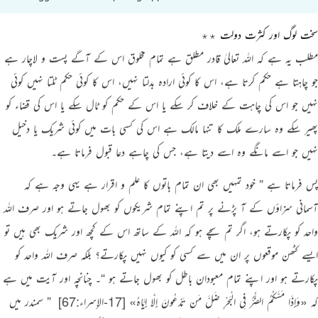
سخت لوگ اور کثرت دولت ٭٭
مطلب یہ ہے کہ اللہ تعالیٰ قادر مطلق ہے تمام مخلوق اس کے آگے پست و لاچار ہے
جو چاہتا ہے حکم کرتا ہے، اس کا کوئی ارادہ بدلتا نہیں، اس کا کوئی حکم ٹلتا نہیں کوئی
نہیں جو اس کی چاہت کے خلاف کر سکے یا اس کے حکم کو ٹال سکے یا اس کی قضاء کو
پھیر سکے وہ سارے ملک کا تنہا مالک ہے اس کی کسی بات میں کوئی شریک یا دخیل
نہیں جو اسے مانگے وہ اسے دیتا ہے، جس کی چاہے دعا قبول فرماتا ہے۔
پس فرماتا ہے
” خود تمہیں بھی ان تمام باتوں کا علم و اقرار ہے یہی وجہ ہے کہ
آسمانی سزاؤں کے آ پڑنے پر تم اپنے تمام شریکوں کو بھول جاتے ہو اور صرف اللہ
واحد کو پکارتے ہو، اگر تم سچے ہو کہ اللہ کے ساتھ اس کے کچھ اور شریک بھی ہیں تو
ایسے کٹھن موقعوں پر ان میں سے کسی کو کیوں نہیں پکارتے؟ بلکہ صرف اللہ واحد کو
پکارتے ہو اور اپنے تمام معبودان باطل کو بھول جاتے ہو “
۔ چنانچہ اور آیت میں ہے
کہ
«وَإِذَا مَسَّكُمُ الضُّرُّ فِي الْبَحْرِ ضَلَّ مَن تَدْعُونَ إِلَّا إِيَّاهُ»
[17-الإسراء:67]
‏
” سمندر میں