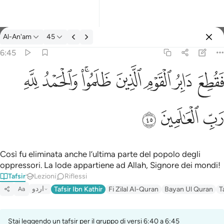
Tafsir: Al-An'am 6:45
Al-An'am
45
Registrazione
6:45
فقطع دابر القوم الذين ظلموا والحمد لله رب العالمين ٤٥
ﱁ
ﱂ
ﱃ
ﱄ
ﱅﱆ
ﱇ
ﱈ
َابِرُ ٱلْقَوْمِ ٱلَّذِينَ ظَلَمُوا۟ ۚ وَٱلْحَمْدُ لِلَّهِ رَبِّ ٱلْعَـٰلَمِينَ ٤٥
ﱉ
ﱊ
ﱋ
Così fu eliminata anche l’ultima parte del popolo degli
oppressori. La lode appartiene ad Allah, Signore dei mondi!
Tafsir
Lezioni
Riflessi
اردو
Tafsir Ibn Kathir
Fi Zilal Al-Quran
Bayan Ul Quran
T
Aa
Stai leggendo un tafsir per il gruppo di versi 6:40 a 6:45