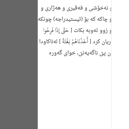
Portu
رنه‌گرت له‌و نه‌خۆشی و فه‌قیری و هه‌ژاری و
русск
 له‌ خێرو چاكه‌ كه‌ بۆ (ئیستیدراجه‌) چونكه‌
Shqip
حَتَّى إِذَا فَرِحُوا
ار بێت و زوو ته‌وبه‌ بكات [
ภาษา
أَخَذْنَاهُمْ بَغْتَةً
ته‌كه‌بوریان كرد [
] له‌ناكاودا
Türkç
سوودێكیان پێ ناگه‌یه‌نێ، خواى گه‌وره‌
اردو
简体
Melay
Españ
Kiswah
Tiếng 