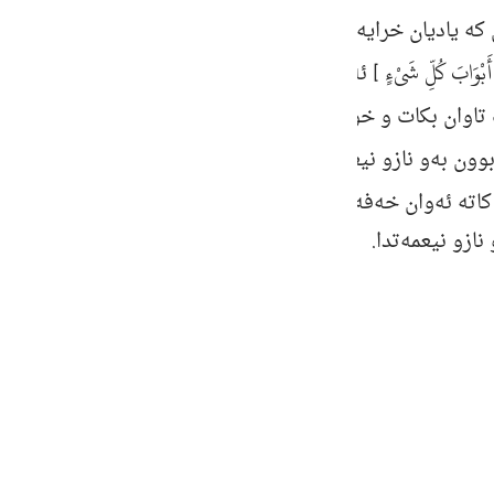
guês
 كه‌ یادیان خرایه‌وه‌ له‌بیریان كرد وه‌ په‌ندو ئامۆژگاریان وه‌
ий
أَبْوَابَ كُلِّ شَيْءٍ
] ئه‌و كاته‌ ده‌رگای هه‌موو شتێكمان لێ كردنه‌وه‌
تاوان بكات و خوا پێى ببه‌خشێت ئه‌وه‌ (ئیستیدراجه‌) با ئاگاد
ไทย
ن به‌و نازو نیعمه‌ته‌ی كه‌ خوای گه‌وره‌ پێی به‌خشیبوون وه‌ 
e
كاته‌ ئه‌وان خه‌فه‌تبارو په‌شیمان و بێئومێد ئه‌بن به‌ڵام هیچ 
ازو نیعمه‌تدا.
中文
u
ol
ili
Việt