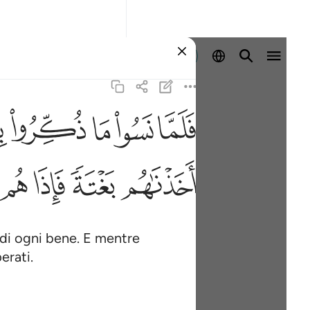
Registrazione
ﳇ
ﳈ
ﳉ
ﳊ
ﳋ
ف
ﳖ
ﳗ
ﳘ
ﳙ
 di ogni bene. E mentre
erati.