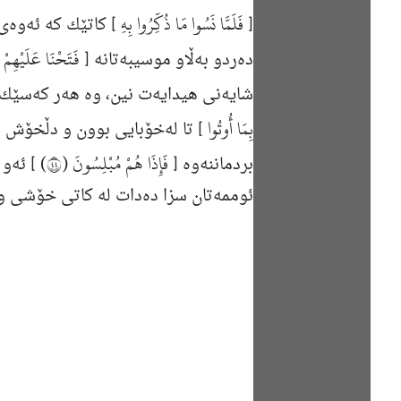
فَلَمَّا نَسُوا مَا ذُكِّرُوا بِهِ
[
] كاتێك كه‌ ئه‌وه‌ی
فَتَحْنَا عَلَيْهِمْ 
ده‌ردو به‌ڵاو موسیبه‌تانه‌ [
شایه‌نی هیدایه‌ت نین، وه‌ هه‌ر كه‌سێك 
بِمَا أُوتُوا
] تا له‌خۆبایی بوون و دڵخۆش بوو
فَإِذَا هُمْ مُبْلِسُونَ (٤٤)
بردماننه‌وه‌ [
] ئه‌و 
ئوممه‌تان سزا ده‌دات له‌ كاتى خۆشى و ن