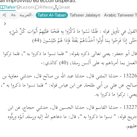
all’improvviso ed eccoli disperati.
Tafsir
Lezioni
Riflessi
Qiraat
العربية
Tafsir Al-Tabari
Tafseer Jalalayn
Arabic Tanweer T
Aa
القول في تأويل قوله : فَلَمَّا نَسُوا مَا ذُكِّرُوا بِهِ فَتَحْنَا عَلَيْهِمْ أَبْوَابَ كُلِّ شَيْءٍ
حَتَّى إِذَا فَرِحُوا بِمَا أُوتُوا أَخَذْنَاهُمْ بَغْتَةً فَإِذَا هُمْ مُبْلِسُونَ
(44)
قال أبو جعفر: يعني تعالى ذكره بقوله:
" فلما نسوا ما ذكروا به "
، فلما تركوا
العمل بما أمرناهم به على ألسن رسلنا،
(40)
كالذي:-
13226 - حدثنا المثنى قال، حدثنا عبد الله بن صالح قال، حدثني معاوية بن
صالح, عن علي بن أبي طلحة,
عن ابن عباس قوله:
" فلما نسوا ما ذكروا به "
،
يعني:
تركوا ما ذكروا به.
13227 - حدثنا القاسم قال، حدثنا الحسين قال، حدثني حجاج,
عن ابن
جريج قوله:
" نسوا ما ذكروا به "
،
قال:
ما دعاهم الله إليه ورسله, أبوْه وردُّوه
عليهم.