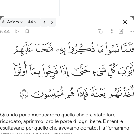
Tafsir: Al-An'am 6:44
Al-An'am
44
Registrazione
6:44
واب كل شيء حتى اذا فرحوا بما اوتوا اخذناهم بغتة فاذا هم مبلسون ٤٤
ﳇ
ﳈ
ﳉ
ﳊ
ﳋ
ﳌ
ﳍ
شَىْءٍ حَتَّىٰٓ إِذَا فَرِحُوا۟ بِمَآ أُوتُوٓا۟ أَخَذْنَـٰهُم بَغْتَةًۭ فَإِذَا هُم مُّبْلِسُونَ ٤٤
ﳎ
ﳏ
ﳐ
ﳑ
ﳒ
ﳓ
ﳔ
ﳕ
ﳖ
ﳗ
ﳘ
ﳙ
ﳚ
ﳛ
Quando poi dimenticarono quello che era stato loro
ricordato, aprimmo loro le porte di ogni bene. E mentre
esultavano per quello che avevamo donato, li afferrammo