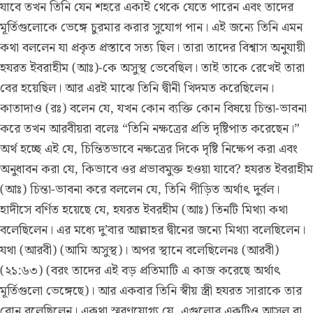
যাবে তখন তিনি যেন শহরে একাই থেকে যেতে পারেন এবং তাদের
মূর্তিগুলোকে ভেঙ্গে চুরমার করার সুযোগ পান। এই জন্যে তিনি এমন
কথা বললেন যা প্রকৃত প্রস্তাবে সত্য ছিল। তারা তাদের বিশ্বাস অনুযায়ী
হযরত ইবরাহীম (আঃ)-কে অসুস্থ ভেবেছিল। তাই তাকে রেখেই তারা
বের হয়েছিল। আর এরই মাঝে তিনি দ্বীনী খিদমত করেছিলেন।
কাতাদাও (রঃ) বলেন যে, যখন কোন ব্যক্তি কোন বিষয়ে চিন্তা-ভাবনা
করে তখন আরবীয়রা বলেঃ “তিনি নক্ষত্রের প্রতি দৃষ্টিপাত করেছেন।”
অর্থ হচ্ছে এই যে, চিন্তিতভাবে নক্ষত্রের দিকে দৃষ্টি নিক্ষেপ করা এবং
অনুধাবন করা যে, কিভাবে ওর প্রভাবমুক্ত হওয়া যাবে? হযরত ইবরাহীম
(আঃ) চিন্তা-ভাবনা করে বললেন যে, তিনি পীড়িত অর্থাৎ দুর্বল।
হাদীসে বর্ণিত হয়েছে যে, হযরত ইবরহীম (আঃ) তিনটি মিথ্যা কথা
বলেছিলেন। এর মধ্যে দু’বার আল্লাহর দ্বীনের জন্যে মিথ্যা বলেছিলেন।
যথা (আরবী) (আমি অসুস্থ)। অপর স্থানে বলেছিলেনঃ (আরবী)
(২১:৬৩) (বরং তাদের এই বড় প্রতিমাটি এ কাজ করেছে অর্থাৎ
মূর্তিগুলো ভেঙ্গেছে)। আর একবার তিনি স্বীয় স্ত্রী হযরত সারাকে তার
বোন বলেছিলেন। একথা স্মরণযোগ্য যে, এগুলোর একটিও আসল বা