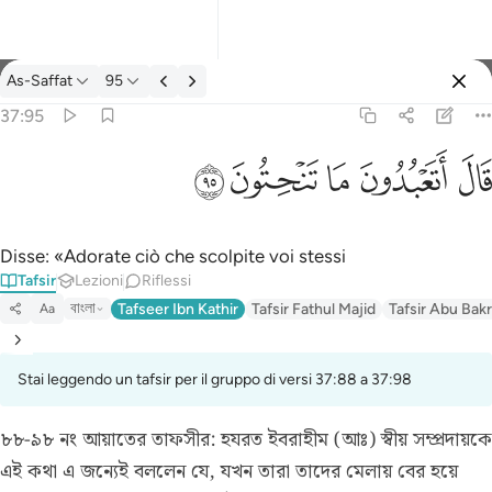
Tafsir: As-Saffat 37:95
As-Saffat
95
Registrazione
37:95
قال اتعبدون ما تنحتون ٩٥
ﲟ
ﲠ
ﲡ
ﲢ
ﲣ
قَالَ أَتَعْبُدُونَ مَا تَنْحِتُونَ ٩٥
Disse: «Adorate ciò che scolpite voi stessi
Tafsir
Lezioni
Riflessi
বাংলা
Tafseer Ibn Kathir
Tafsir Fathul Majid
Tafsir Abu Bakr
Aa
Stai leggendo un tafsir per il gruppo di versi 37:88 a 37:98
৮৮-৯৮ নং আয়াতের তাফসীর:
হযরত ইবরাহীম (আঃ) স্বীয় সম্প্রদায়কে
এই কথা এ জন্যেই বললেন যে, যখন তারা তাদের মেলায় বের হয়ে