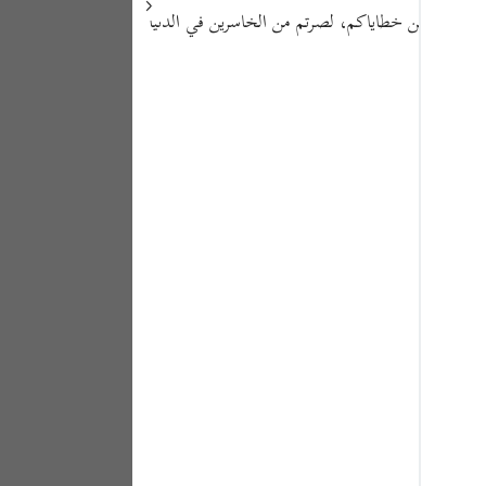
Portu
بة، والتجاوز عن خطاياكم، لصرتم من الخاسرين في الدنيا
русск
Shqip
ภาษา
Türkç
اردو
简体
Melay
Españ
Kiswah
Tiếng 