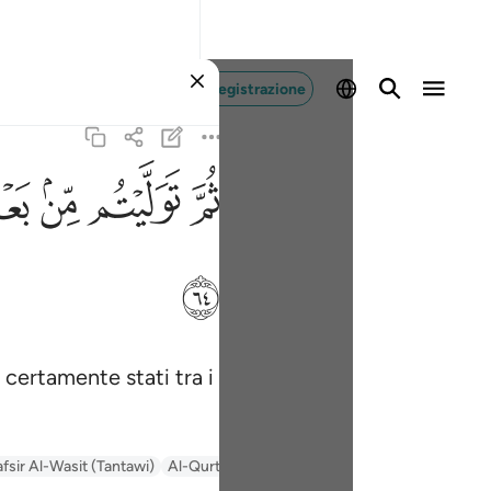
Registrazione
ﱪ
ﱫ
ﱬ
ﱭ
ﱸ
e certamente stati tra i
afsir Al-Wasit (Tantawi)
Al-Qurtubi
Tafsir Ibn Kathir
السعدي Al-Sa'di