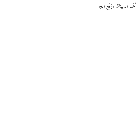
guês
ْذِ الميثاق ورَفْع الجبل كشأنكم دائمًا. فلولا فَضْلُ الله عليكم ورحمته بالتو
ий
ไทย
e
中文
u
ol
ili
Việt