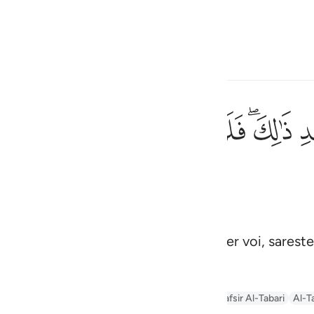
ona la lingua
Registrazione
h
ﱮﱯ
ﱰ
ﱱ
ﱲ
ﱳ
ﱴ
ثم توليتم من بعد ذالك فل
ثُمَّ تَوَلَّيْتُم مِّنۢ بَعْدِ ذَٰلِكَ ۖ فَلَوْلَا فَضْلُ ٱل
ف
is
esia
grazia di Allah e la Sua misericordia per voi, sarest
no
yn
Arabic Tanweer Tafseer
Tafseer Al-Baghawi
Tafsir Al-Tabari
Al-T