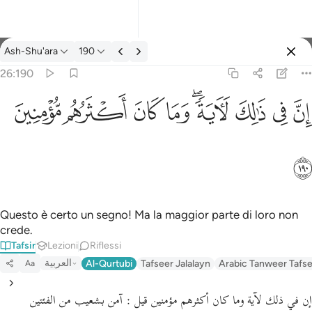
Tafsir: Ash-Shu'ara 26:190
Ash-Shu'ara
190
Registrazione
26:190
ان في ذالك لاية وما كان اكثرهم مومنين ١٩٠
ﱳ
ﱴ
ﱵ
ﱶﱷ
ﱸ
ﱹ
ﱺ
ﱻ
إِنَّ فِى ذَٰلِكَ لَـَٔايَةًۭ ۖ وَمَا كَانَ أَكْثَرُهُم مُّؤْمِنِينَ ١٩٠
ﱼ
Questo è certo un segno! Ma la maggior parte di loro non
crede.
Tafsir
Lezioni
Riflessi
العربية
Al-Qurtubi
Tafseer Jalalayn
Arabic Tanweer Tafs
Aa
إن في ذلك لآية وما كان أكثرهم مؤمنين قيل : آمن بشعيب من الفئتين