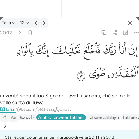
Tafsir: Taha 20:12
Taha
12
Registrazione
20:12
اني انا ربك فاخلع نعليك انك بالواد المقدس طوى ١٢
ﲺ
ﲻ
ﲼ
ﲽ
ﲾ
ﲿ
ﳀ
إِنِّىٓ أَنَا۠ رَبُّكَ فَٱخْلَعْ نَعْلَيْكَ ۖ إِنَّكَ بِٱلْوَادِ ٱلْمُقَدَّسِ طُوًۭى ١٢
ﳁ
ﳂ
ﳃ
in verità sono il tuo Signore. Levati i sandali, ché sei nella
valle santa di Tuwà
.
1
Tafsir
Lezioni
Riflessi
Qiraat
العربية
Arabic Tanweer Tafseer
Tafseer Jalalayn
Tafseer
Aa
Stai leggendo un tafsir per il gruppo di versi 20:11 a 20:13