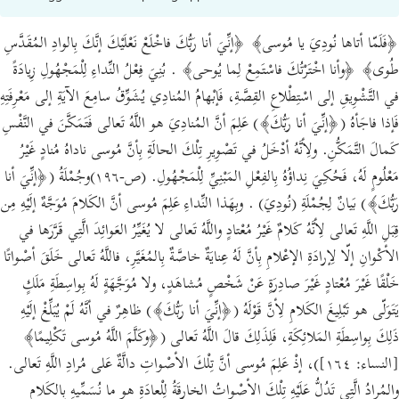
﴿فَلَمّا أتاها نُودِيَ يا مُوسى﴾ ﴿إنِّيَ أنا رَبُّكَ فاخْلَعْ نَعْلَيْكَ إنَّكَ بِالوادِ المُقَدَّسِ
طُوى﴾ ﴿وأنا اخْتَرْتُكَ فاسْتَمِعْ لِما يُوحى﴾ . بُنِيَ فِعْلُ النِّداءِ لِلْمَجْهُولِ زِيادَةً
في التَّشْوِيقِ إلى اسْتِطْلاعِ القِصَّةِ، فَإبْهامُ المُنادِي يُشَوِّقُ سامِعَ الآيَةِ إلى مَعْرِفَتِهِ
فَإذا فاجَأهُ (﴿إنِّيَ أنا رَبُّكَ﴾) عَلِمَ أنَّ المُنادِيَ هو اللَّهُ تَعالى فَتَمَكَّنَ في النَّفْسِ
كَمالَ التَّمَكُّنِ. ولِأنَّهُ أدْخَلُ في تَصْوِيرِ تِلْكَ الحالَةِ بِأنَّ مُوسى ناداهُ مُنادٍ غَيْرُ
مَعْلُومٍ لَهُ، فَحُكِيَ نِداؤُهُ بِالفِعْلِ المَبْنِيِّ لِلْمَجْهُولِ. (ص-١٩٦)وجُمْلَةُ (﴿إنِّيَ أنا
رَبُّكَ﴾) بَيانٌ لِجُمْلَةِ (نُودِيَ) . وبِهَذا النِّداءِ عَلِمَ مُوسى أنَّ الكَلامَ مُوَجَّهٌ إلَيْهِ مِن
قِبَلِ اللَّهِ تَعالى لِأنَّهُ كَلامٌ غَيْرُ مُعْتادٍ واللَّهُ تَعالى لا يُغَيِّرُ العَوائِدَ الَّتِي قَرَّرَها في
الأكْوانِ إلّا لِإرادَةِ الإعْلامِ بِأنَّ لَهُ عِنايَةٌ خاصَّةٌ بِالمُغَيَّرِ، فاللَّهُ تَعالى خَلَقَ أصْواتًا
خَلْقًا غَيْرَ مُعْتادٍ غَيْرَ صادِرَةٍ عَنْ شَخْصٍ مُشاهَدٍ، ولا مُوَجَّهَةٍ لَهُ بِواسِطَةِ مَلَكٍ
يَتَوَلّى هو تَبْلِيغَ الكَلامِ لِأنَّ قَوْلَهُ (﴿إنِّيَ أنا رَبُّكَ﴾) ظاهِرٌ في أنَّهُ لَمْ يُبَلِّغْ إلَيْهِ
ذَلِكَ بِواسِطَةِ المَلائِكَةِ، فَلِذَلِكَ قالَ اللَّهُ تَعالى (﴿وكَلَّمَ اللَّهُ مُوسى تَكْلِيمًا﴾
[النساء: ١٦٤])، إذْ عَلِمَ مُوسى أنَّ تِلْكَ الأصْواتِ دالَّةٌ عَلى مُرادِ اللَّهِ تَعالى.
والمُرادُ الَّتِي تَدُلُّ عَلَيْهِ تِلْكَ الأصْواتُ الخارِقَةُ لِلْعادَةِ هو ما نُسَمِّيهِ بِالكَلامِ