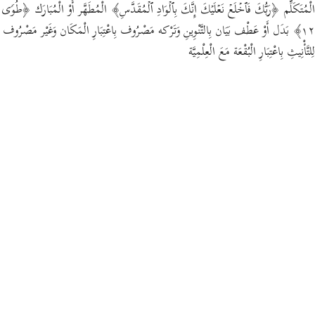
الْمُتَكَلِّم ﴿رَبُّكَ فَٱخۡلَعۡ نَعۡلَیۡكَ إِنَّكَ بِٱلۡوَادِ ٱلۡمُقَدَّسِ﴾ الْمُطَهَّر أَوْ الْمُبَارَك ﴿طُوࣰى
١٢﴾ بَدَل أَوْ عَطْف بَيَان بِالتَّنْوِينِ وَتَرْكه مَصْرُوف بِاعْتِبَارِ الْمَكَان وَغَيْر مَصْرُوف
لِلتَّأْنِيثِ بِاعْتِبَارِ الْبُقْعَة مَعَ الْعِلْمِيَّة