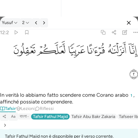
Tafsir: Yusuf 12:2
Yusuf
2
Registrazione
12:2
انا انزلناه قرانا عربيا لعلكم تعقلون ٢
ﲙ
ﲚ
ﲛ
ﲜ
ﲝ
ﲞ
إِنَّآ أَنزَلْنَـٰهُ قُرْءَٰنًا عَرَبِيًّۭا لَّعَلَّكُمْ تَعْقِلُونَ ٢
ﲟ
In verità lo abbiamo fatto scendere come Corano arabo
,
1
affinché possiate comprendere.
Tafsir
Lezioni
Riflessi
বাংলা
Tafsir Fathul Majid
Tafsir Abu Bakr Zakaria
Tafseer Ib
Aa
Tafsir Fathul Majid non è disponibile per il verso corrente.