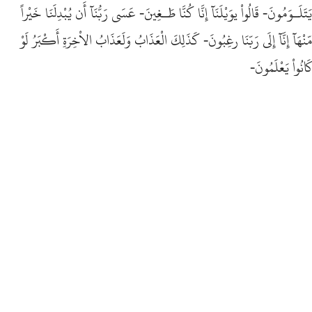
يَتَلَـوَمُونَ- قَالُواْ يوَيْلَنَآ إِنَّا كُنَّا طَـغِينَ- عَسَى رَبُّنَآ أَن يُبْدِلَنَا خَيْراً
مّنْهَآ إِنَّآ إِلَى رَبّنَا رغِبُونَ- كَذَلِكَ الْعَذَابُ وَلَعَذَابُ الاْخِرَةِ أَكْبَرُ لَوْ
كَانُواْ يَعْلَمُونَ-