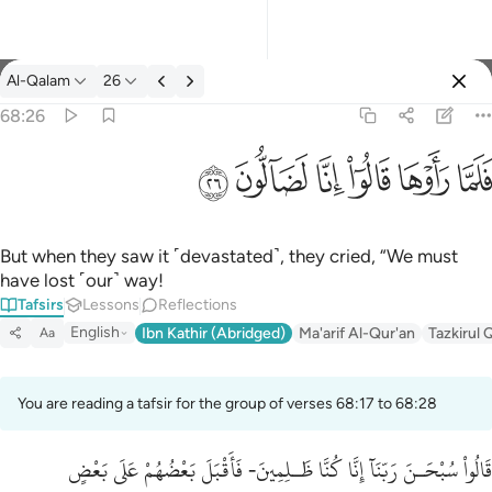
Tafsir: Al-Qalam 68:26
Al-Qalam
26
Sign in
68:26
فلما راوها قالوا انا لضالون ٢٦
ﱵ
ﱶ
ﱷ
ﱸ
ﱹ
ﱺ
فَلَمَّا رَأَوْهَا قَالُوٓا۟ إِنَّا لَضَآلُّونَ ٢٦
But when they saw it ˹devastated˺, they cried, “We must
have lost ˹our˺ way!
Tafsirs
Lessons
Reflections
English
Ibn Kathir (Abridged)
Ma'arif Al-Qur'an
Tazkirul 
Aa
You are reading a tafsir for the group of verses 68:17 to 68:28
قَالُواْ سُبْحَـنَ رَبّنَآ إِنَّا كُنَّا ظَـلِمِينَ- فَأَقْبَلَ بَعْضُهُمْ عَلَى بَعْضٍ