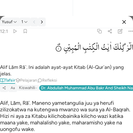
tafsir: Yusuf 12:1
Yusuf
1
Masuk
12:1
الٓرٰ ۫
تِلْكَ
اٰیٰتُ
الْكِتٰبِ
الْمُبِیْنِ
الر تلك ايات الكتاب المبين ١
الٓر ۚ تِلْكَ ءَايَـٰتُ ٱلْكِتَـٰبِ ٱلْمُبِينِ ١
Alif Lām Rā`. Ini adalah ayat-ayat Kitab (Al-Qur`an) yang
jelas.
Tafsir
Pelajaran
Refleksi
Kiswahili
Dr. Abdullah Muhammad Abu Bakr And Sheikh Na
Aa
Alif, Lām, Rā’. Maneno yametangulia juu ya herufi
zilizokatwa na kutengwa mwanzo wa sura ya Al-Baqrah.
Hizi ni aya za Kitabu kilichobainika kilicho wazi katika
maana yake, mahalalisho yake, maharamisho yake na
uongofu wake.