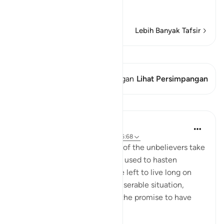
This is li
…
Baca selengkapnya
Lebih Banyak Tafsir
Lihat Qiraat
Ayat ini memiliki 2 Persimpangan
Lihat Persimpangan
Pelajaran
In the Shade of the Quran
31 minggu yang lalu
·
Referensi
ayat 36:68
The humiliation and paralysis of the unbelievers take
place when the promise they used to hasten
becomes due. Should they be left to live long on
earth, they will end up in a miserable situation,
where they would prefer for the promise to have
been hastened. T...
Lihat lainnya