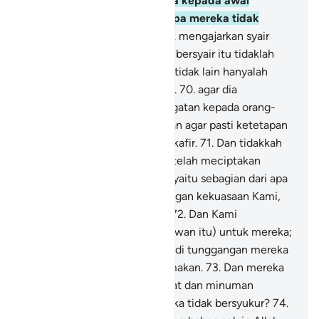
niscaya Kami kembalikan dia kepada awal
kejadian(nya). Maka mengapa mereka tidak
mengerti?
69
.
Dan Kami tidak mengajarkan syair
kepadanya (Muhammad) dan bersyair itu tidaklah
pantas baginya. Al-Qur`an itu tidak lain hanyalah
pelajaran dan Kitab yang jelas.
70
.
agar dia
(Muhammad) memberi peringatan kepada orang-
orang yang hidup (hatinya) dan agar pasti ketetapan
(azab) terhadap orang-orang kafir.
71
.
Dan tidakkah
mereka melihat bahwa Kami telah meciptakan
hewan ternak untuk mereka, yaitu sebagian dari apa
yang telah Kami ciptakan dengan kekuasaan Kami,
lalu mereka menguasainya ?
72
.
Dan Kami
menundukkannya (hewan-hewan itu) untuk mereka;
lalu sebagiannya untuk menjadi tunggangan mereka
dan sebagian untuk mereka makan.
73
.
Dan mereka
memperoleh berbagai manfaat dan minuman
darinya. Maka mengapa mereka tidak bersyukur?
74
.