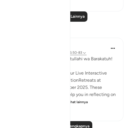
1
0
733
Baca Pelajaran Lainnya
Refleksi
Hammad Fahim
33 minggu yang lalu
·
Referensi
ayat 36:50-83
Assalamu Alaikum wa Rahmatullahi wa Barakatuh!
InshaAllah we will continue our Live Interactive
Reflection Workshops-ReflectionRetreats at
2:30pm (GMT)/ 20th December 2025. These
workshops are designed to help you in reflecting on
the Quran more effectivel...
Lihat lainnya
12
3
1.175
Baca Refleksi Selengkapnya