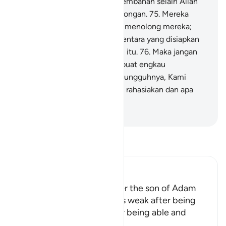
Dan mereka mengangkat sesembahan selain Allah
agar mereka mendapat pertolongan.
75
.
Mereka
(sesembahan) itu tidak dapat menolong mereka;
padahal mereka itu menjadi tentara yang disiapkan
untuk menjaga (sesembahan) itu.
76
.
Maka jangan
sampai ucapan mereka membuat engkau
(Muhammad) bersedih hati. Sungguhnya, Kami
mengetahui apa yang mereka rahasiakan dan apa
yang mereka tampakkan.
-
Indonesian Islamic affairs ministry
Bacalah Tafsir
Ibn Kathir (Abridged)
Allah tells us that the longer the son of Adam
lives, the more he becomes weak after being
strong, and incapable after being able and
active