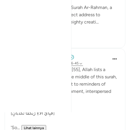
As I recite these verses from Surah Ar-Rahman, a
chill runs through me. The direct address to
thaqalayn (الثقلين, the two weighty creati...
Lihat lainnya
8
3
Tulayhah Tafsir Translations
5 tahun yang lalu
·
Referensi
ayat 55:26-45
Throughout surah al-Rahman [55], Allah lists a
number of His blessings. In the middle of this surah,
He devotes a number of ayaat to reminders of
death, judgement, and punishment, interspersed
with the question:
[فَبِأَيِّ آلَاءِ رَبِّكُمَا تُكَذِّبَانِ]
'So...
Lihat lainnya