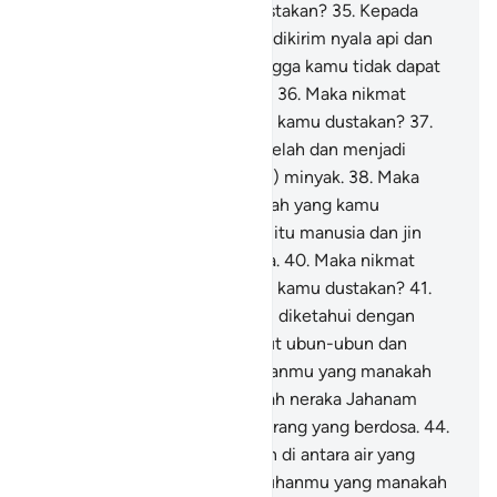
yang manakah yang kamu dustakan?
35
.
Kepada
kamu (jin dan manusia), akan dikirim nyala api dan
cairan tembaga (panas) sehingga kamu tidak dapat
menyelamatkan diri (darinya).
36
.
Maka nikmat
Tuhanmu yang manakah yang kamu dustakan?
37
.
Maka apabila langit telah terbelah dan menjadi
merah mawar seperti (kilauan) minyak.
38
.
Maka
nikmat Tuhanmu yang manakah yang kamu
dustakan?
39
.
Maka pada hari itu manusia dan jin
tidak ditanya tentang dosanya.
40
.
Maka nikmat
Tuhanmu yang manakah yang kamu dustakan?
41
.
Orang-orang yang berdosa itu diketahui dengan
tanda-tandanya, lalu direnggut ubun-ubun dan
kakinya.
42
.
Maka nikmat Tuhanmu yang manakah
yang kamu dustakan?
43
.
Inilah neraka Jahanam
yang didustakan oleh orang-orang yang berdosa.
44
.
Mereka berkeliling di sana dan di antara air yang
mendidih.
45
.
Maka nikmat Tuhanmu yang manakah