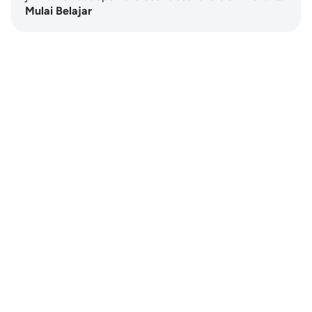
Mulai Belajar
Notes
placeholders
close