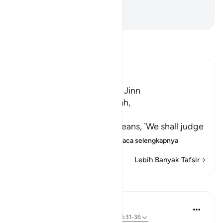
yang kamu dustakan?
-
Indonesian Islamic affairs ministry
Bacalah Tafsir
Ibn Kathir (Abridged)
A Warning for Humans and Jinn
Ibn Jurayj said that the Ayah,
سَنَفْرُغُ لَكُمْ
(We shall attend to you,) means, `We shall judge
you,' while Al-Bukhari sa
…
Baca selengkapnya
Lebih Banyak Tafsir
Pelajaran
In the Shade of the Quran
31 minggu yang lalu
·
Referensi
ayat 55:31-36