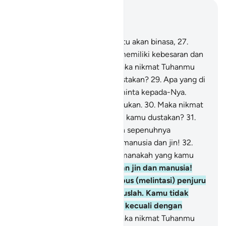
Baca dalam Konteks
Bab 55, Halaman 479, Juz 27
26
.
Semua yang ada di bumi itu akan binasa,
27
.
tetapi wajah Tuhanmu yang memiliki kebesaran dan
kemuliaan tetap kekal.
28
.
Maka nikmat Tuhanmu
yang manakah yang kamu dustakan?
29
.
Apa yang di
langit dan di bumi selalu meminta kepada-Nya.
Setiap waktu Dia dalam kesibukan.
30
.
Maka nikmat
Tuhanmu yang manakah yang kamu dustakan?
31
.
Kami akan memberi perhatian sepenuhnya
kepadamu wahai (golongan) manusia dan jin!
32
.
Maka nikmat Tuhanmu yang manakah yang kamu
dustakan?
33
.
Wahai golongan jin dan manusia!
Jika kamu sanggup menembus (melintasi) penjuru
langit dan bumi, maka tembuslah. Kamu tidak
akan mampu menembusnya kecuali dengan
kekuatan (dari Allah).
34
.
Maka nikmat Tuhanmu