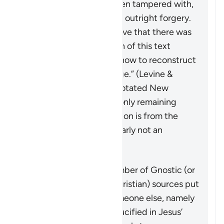
all authorities to have been tampered with,
with some declaring it an outright forgery.
Those scholars who believe that there was
an original shorter version of this text
“disagree about exactly how to reconstruct
the original of the passage.” (Levine &
Brettler,
The Jewish Annotated New
Testament
, p. 576). The only remaining
testimony to the crucifixion is from the
letters of Paul, who is clearly not an
eyewitness.
On the other hand, a number of Gnostic (or
other early heterodox Christian) sources put
forth a narrative that someone else, namely
Simon of Cyrene, was crucified in Jesus’