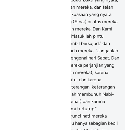
namun demikian Kami maafkan mereka, dan telah
Kami berikan kepada Musa kekuasaan yang nyata.
154
.
Dan Kami angkat gunung (Sinai) di atas mereka
untuk (menguatkan) perjanjian mereka. Dan Kami
perintahkan kepada mereka, "Masukilah pintu
gerbang (Baitulmaqdis) itu sambil bersujud," dan
Kami perintahkan (pula), kepada mereka, "Janganlah
kamu melanggar peraturan mengenai hari Sabat. Dan
Kami telah mengambil dari mereka perjanjian yang
kokoh.
155
.
Maka (Kami hukum mereka), karena
mereka melanggar perjanjian itu, dan karena
kekafiran mereka terhadap keterangan-keterangan
Allah, serta karena mereka telah membunuh Nabi-
nabi tanpa hak (alasan yang benar) dan karena
mereka mengatakan, "Hati kami tertutup."
Sebenarnya, Allah telah mengunci hati mereka
karena kekafirannya, karena itu hanya sebagian kecil