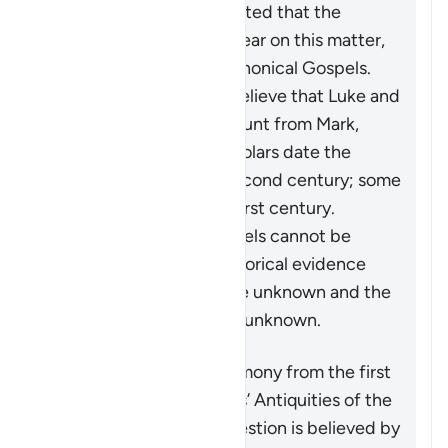
However, it should be noted that the
historical record is not clear on this matter,
certainly not the four Canonical Gospels.
Most critical historians believe that Luke and
Matthew took their account from Mark,
while the majority of scholars date the
Gospel of John to the second century; some
say the very end of the first century.
Furthermore, these gospels cannot be
regarded as decisive historical evidence
because their authors are unknown and the
authors’ sources are also unknown.
Another purported testimony from the first
century is from Josephus’ Antiquities of the
Jews
. The passage in question is believed by