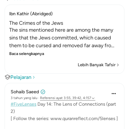
Ibn Kathir (Abridged)
The Crimes of the Jews
The sins mentioned here are among the many
sins that the Jews committed, which caused
them to be cursed and removed far away fro
…
Baca selengkapnya
Lebih Banyak Tafsir
Pelajaran
Sohaib Saeed
3 tahun yang lalu
·
Referensi
ayat 3:55, 39:42, 4:157
#FiveLenses
Day 14: The Lens of Connections (part
2)
[ Follow the series: www.quranreflect.com/5lenses ]