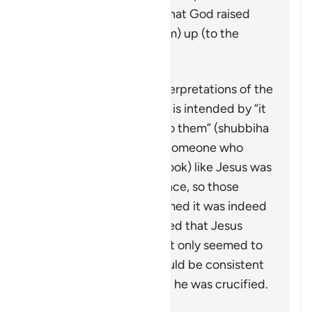
what is made explicit is that God raised
Jesus (peace by upon him) up (to the
heavens), alive.
Scholars have various interpretations of the
details, and what exactly is intended by “it
was made to appear so to them” (
shubbiha
lahum
). Many state that someone who
looked (or was made to look) like Jesus was
put on the cross in his place, so those
around would have assumed it was indeed
him. Some have suggested that Jesus
himself was put there but only seemed to
have died—this, too, would be consistent
with witness reports that he was crucified.