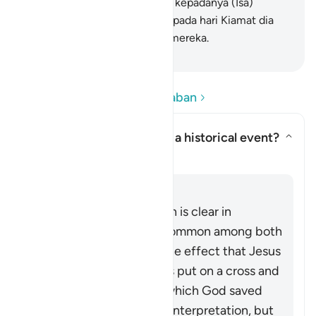
Ahli Kitab yang tidak beriman kepadanya (Isa)
menjelang kematiannya. Dan pada hari Kiamat dia
(Isa) akan menjadi saksi atas mereka.
-
Indonesian Islamic affairs ministry
Baca Pertanyaan dan Jawaban
Does the Quran here deny a historical event?
Alihkan jawaban untuk Does the
Klarifikasi
Jawaban
This passage in the Quran is clear in
rejecting the narrative common among both
Jews and Christians to the effect that Jesus
(peace be upon him) was put on a cross and
killed. The exact way in which God saved
him from that is open to interpretation, but