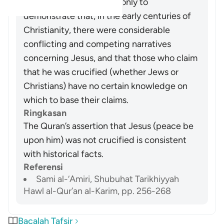
place. This is mentioned only to
demonstrate that, in the early centuries of
Christianity, there were considerable
conflicting and competing narratives
concerning Jesus, and that those who claim
that he was crucified (whether Jews or
Christians) have no certain knowledge on
which to base their claims.
Ringkasan
The Quran’s assertion that Jesus (peace be
upon him) was not crucified is consistent
with historical facts.
Referensi
Sami al-‘Amiri, Shubuhat Tarikhiyyah
Hawl al-Qur’an al-Karim, pp. 256-268
Bacalah Tafsir