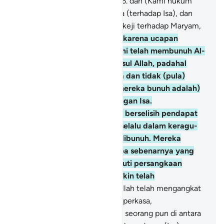
dari mereka yang beriman,
156
.
dan (Kami hukum
juga) karena kekafiran mereka (terhadap Isa), dan
tuduhan mereka yang sangat keji terhadap Maryam,
157
.
dan (Kami hukum juga) karena ucapan
mereka, "Sesungguhnya kami telah membunuh Al-
Masih, Isa putra Maryam, Rasul Allah, padahal
mereka tidak membunuhnya dan tidak (pula)
menyalibnya, tetapi (yang mereka bunuh adalah)
orang yang diserupakan dengan Isa.
Sesungguhnya mereka yang berselisih pendapat
tentang (pembunuhan) Isa, selalu dalam keragu-
raguan tentang siapa yang dibunuh. Mereka
benar-benar tidak tahu (siapa sebenarnya yang
dibunuh), melainkan mengikuti persangkaan
belaka, jadi mereka tidak yakin telah
membunuhnya,
158
.
tetapi Allah telah mengangkat
Isa kehadirat-Nya. Allah Mahaperkasa,
Mahabijaksana.
159
.
Tidak ada seorang pun di antara