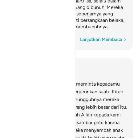
pendapat tentang (pembunuhan) Isa, selalu dalam
keragu-raguan tentang siapa yang dibunuh. Mereka
benar-benar tidak tahu (siapa sebenarnya yang
dibunuh), melainkan mengikuti persangkaan belaka,
jadi mereka tidak yakin telah membunuhnya,
Kata demi kata
Lanjutkan Membaca
Baca dalam Konteks
Bab 4, Halaman 93, Juz 6
153
.
(Orang-orang) Ahli Kitab meminta kepadamu
(Muhammad) agar engkau menurunkan suatu Kitab
dari langit kepada mereka. Sesungguhnya mereka
telah meminta kepada Musa yang lebih besar dari itu.
Mereka berkata, "Perlihatkanlah Allah kepada kami
secara nyata." Maka mereka disambar petir karena
kezalimannya. Kemudian mereka menyembah anak
sapi, setelah mereka melihat bukti-bukti yang nyata,