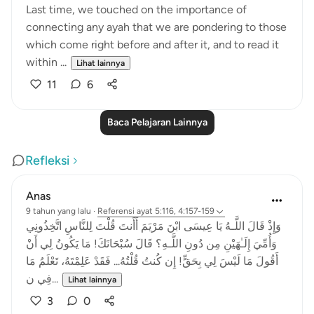
Last time, we touched on the importance of
connecting any ayah that we are pondering to those
which come right before and after it, and to read it
within ...
Lihat lainnya
11
6
Baca Pelajaran Lainnya
Refleksi
Anas
9 tahun yang lalu
·
Referensi
ayat 5:116, 4:157-159
وَإِذْ قَالَ اللَّـهُ يَا عِيسَى ابْنَ مَرْيَمَ أَأَنتَ قُلْتَ لِلنَّاسِ اتَّخِذُونِي
وَأُمِّيَ إِلَـٰهَيْنِ مِن دُونِ اللَّـهِ؟ قَالَ سُبْحَانَكَ! مَا يَكُونُ لِي أَنْ
أَقُولَ مَا لَيْسَ لِي بِحَقٍّ! إِن كُنتُ قُلْتُهُ... فَقَدْ عَلِمْتَهُ، تَعْلَمُ مَا
فِي ن...
Lihat lainnya
3
0