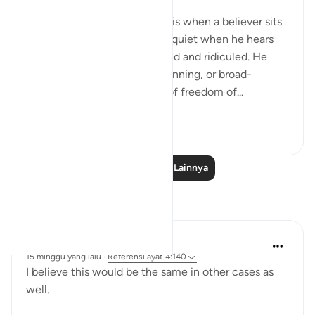
The first degree of hypocrisy is when a believer sits
with other people and keeps quiet when he hears
God's revelations being denied and ridiculed. He
may call that tolerance, or cunning, or broad-
mindedness, or acceptance of freedom of...
Lihat lainnya
0
0
Baca Pelajaran Lainnya
Refleksi
Zimam uhi
15 minggu yang lalu
·
Referensi
ayat 4:140
I believe this would be the same in other cases as
well.