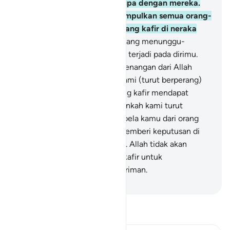
mereka), tentulah kamu serupa dengan mereka.
Sungguh, Allah akan mengumpulkan semua orang-
orang munafik dan orang-orang kafir di neraka
Jahanam,
141
.
(yaitu) orang yang menunggu-
nunggu (peristiwa) yang akan terjadi pada dirimu.
Apabila kamu mendapat kemenangan dari Allah
mereka berkata, "Bukankah kami (turut berperang)
bersama kamu?" Dan jika orang kafir mendapat
bagian mereka berkata, "Bukankah kami turut
memenangkanmu, dan membela kamu dari orang
mukmin?" Maka Allah akan memberi keputusan di
antara kamu pada hari Kiamat. Allah tidak akan
memberi jalan kepada orang kafir untuk
mengalahkan orang-orang beriman.
-
Indonesian Islamic affairs ministry
Bacalah Tafsir