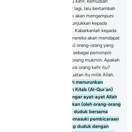
orang-orang yang beriman lalu kafir, kemudian
beriman (lagi), kemudian kafir lagi, lalu bertambah
kekafirannya, maka Allah tidak akan mengampuni
mereka, dan tidak (pula) menunjukkan kepada
mereka jalan (yang lurus).
138
.
Kabarkanlah kepada
orang-orang munafik bahwa mereka akan mendapat
siksaan yang pedih,
139
.
(yaitu) orang-orang yang
menjadikan orang-orang kafir sebagai pemimpin
dengan meninggalkan orang-orang mukmin. Apakah
mereka mencari kekuatan di sisi orang kafir itu?
Ketahuilah bahwa semua kekuatan itu milik Allah.
140
.
Dan sungguh, Allah telah menurunkan
(ketentuan) bagimu di dalam Kitab (Al-Qur`an)
bahwa apabila kamu mendengar ayat-ayat Allah
diingkari dan diperolok-olokkan (oleh orang-orang
kafir), maka janganlah kamu duduk bersama
mereka, sebelum mereka memasuki pembicaraan
yang lain. Karena (kalau tetap duduk dengan