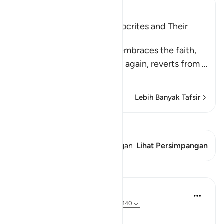
Ibn Kathir (Abridged)
Characteristics of the Hypocrites and Their
Destination
Allah states that whoever embraces the faith,
reverts from it, embraces it again, reverts from
…
Baca selengkapnya
Lebih Banyak Tafsir
Lihat Qiraat
Ayat ini memiliki 1 Persimpangan
Lihat Persimpangan
Pelajaran
In the Shade of the Quran
31 minggu yang lalu
·
Referensi
ayat 4:140
Ridiculing God's Words