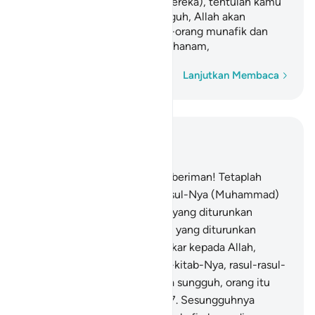
(kalau tetap duduk dengan mereka), tentulah kamu
serupa dengan mereka. Sungguh, Allah akan
mengumpulkan semua orang-orang munafik dan
orang-orang kafir di neraka Jahanam,
Kata demi kata
Lanjutkan Membaca
Baca dalam Konteks
Bab 4, Halaman 90, Juz 5
136
.
Wahai orang-orang yang beriman! Tetaplah
beriman kepada Allah dan Rasul-Nya (Muhammad)
dan kepada kitab (Al-Qur`an) yang diturunkan
kepada Rasul-Nya, serta kitab yang diturunkan
sebelumnya. Barang siapa ingkar kepada Allah,
malaikat-malaikat-Nya, kitab-kitab-Nya, rasul-rasul-
Nya, dan hari kemudian, maka sungguh, orang itu
telah tersesat sangat jauh.
137
.
Sesungguhnya