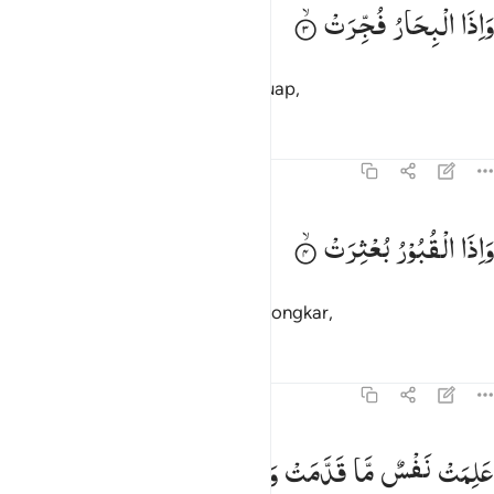
اذا البحار فجرت ٣
وَاِذَا
الْبِحَارُ
فُجِّرَتْ
َإِذَا ٱلْبِحَارُ فُجِّرَتْ ٣
dan apabila lautan dijadikan meluap,
Tafsir
Pelajaran
Refleksi
82:4
اذا القبور بعثرت ٤
وَاِذَا
الْقُبُوْرُ
بُعْثِرَتْ
َإِذَا ٱلْقُبُورُ بُعْثِرَتْ ٤
dan apabila kuburan-kuburan dibongkar,
Tafsir
Pelajaran
Refleksi
82:5
لمت نفس ما قدمت واخرت ٥
عَلِمَتْ
نَفْسٌ
مَّا
قَدَّمَتْ
وَاَخَّرَتْ
َلِمَتْ نَفْسٌۭ مَّا قَدَّمَتْ وَأَخَّرَتْ ٥