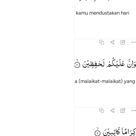
Sekali-kali jangan begitu! Bahkan kamu mendustakan hari
pembalasan.
Tafsir
Pelajaran
Refleksi
Qiraat
82:10
ان عليكم لحافظين ١٠
وَاِنَّ
عَلَیْكُمْ
لَحٰفِظِیْنَ
َإِنَّ عَلَيْكُمْ لَحَـٰفِظِينَ ١٠
Dan sesungguhnya bagi kamu ada (malaikat-malaikat) yang
mengawasi (pekerjaanmu),
Tafsir
Pelajaran
Refleksi
82:11
راما كاتبين ١١
كِرَامًا
كَاتِبِیْنَ
ِرَامًۭا كَـٰتِبِينَ ١١