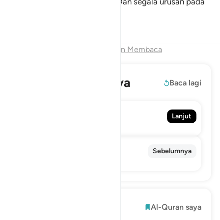
berdaya (menolong) orang lain. Dan segala urusan pada
hari itu dalam kekuasaan Allah.
Tafsir
Pelajaran
Refleksi
Qiraat
Akhir Bab
Lanjutkan Membaca
Baca selengkapnya
Baca lagi
83. Al-Mutaffifin
Lanjut
Orang-Orang Yang Curang
81. At-Takwir
Sebelumnya
Penggulungan
Mengeksplorasi
Al-Quran saya