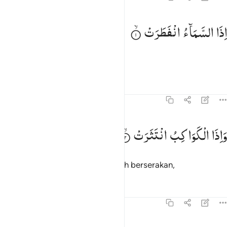
ذا السماء انفطرت ١
اِذَا
السَّمَآءُ
انْفَطَرَتْ
ِذَا ٱلسَّمَآءُ ٱنفَطَرَتْ ١
Apabila langit terbelah,
Tafsir
Pelajaran
Refleksi
82:2
اذا الكواكب انتثرت ٢
وَاِذَا
الْكَوَاكِبُ
انْتَثَرَتْ
َإِذَا ٱلْكَوَاكِبُ ٱنتَثَرَتْ ٢
dan apabila bintang-bintang jatuh berserakan,
Tafsir
Pelajaran
Refleksi
82:3