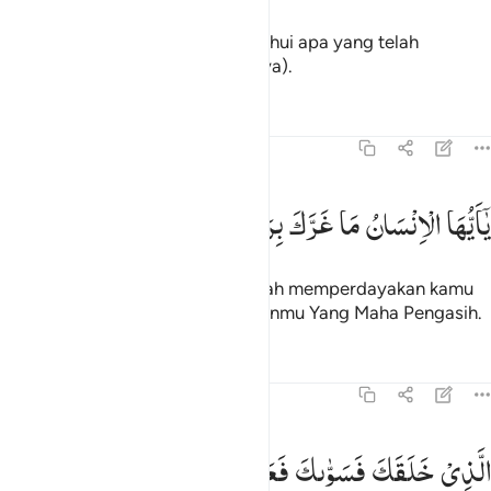
(maka) setiap jiwa akan mengetahui apa yang telah
dikerjakan dan yang dilalaikan(nya).
Tafsir
Pelajaran
Refleksi
82:6
ا ايها الانسان ما غرك بربك الكريم ٦
یٰۤاَیُّهَا
الْاِنْسَانُ
مَا
غَرَّكَ
بِرَبِّكَ
الْكَرِیْمِ
َـٰٓأَيُّهَا ٱلْإِنسَـٰنُ مَا غَرَّكَ بِرَبِّكَ ٱلْكَرِيمِ ٦
Wahai manusia! Apakah yang telah memperdayakan kamu
(berbuat durhaka) terhadap Tuhanmu Yang Maha Pengasih.
Tafsir
Pelajaran
Refleksi
82:7
لذي خلقك فسواك فعدلك ٧
الَّذِیْ
خَلَقَكَ
فَسَوّٰىكَ
فَعَدَلَكَ
لَّذِى خَلَقَكَ فَسَوَّىٰكَ فَعَدَلَكَ ٧