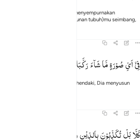
Yang telah menciptakanmu lalu menyempurnakan
kejadianmu dan menjadikan (susunan tubuh)mu seimbang,
Tafsir
Pelajaran
Refleksi
Qiraat
82:8
ي اي صورة ما شاء ركبك ٨
فِیْۤ
اَیِّ
صُوْرَةٍ
مَّا
شَآءَ
رَكَّبَكَ
ِىٓ أَىِّ صُورَةٍۢ مَّا شَآءَ رَكَّبَكَ ٨
dalam bentuk apa saja yang dikehendaki, Dia menyusun
tubuhmu.
Tafsir
Pelajaran
Refleksi
82:9
لا بل تكذبون بالدين ٩
كَلَّا
بَلْ
تُكَذِّبُوْنَ
بِالدِّیْنِ
َلَّا بَلْ تُكَذِّبُونَ بِٱلدِّينِ ٩