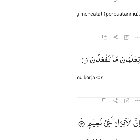
yang mulia (di sisi Allah) dan yang mencatat (perbuatanmu),
Tafsir
Pelajaran
Refleksi
82:12
علمون ما تفعلون ١٢
یَعْلَمُوْنَ
مَا
تَفْعَلُوْنَ
َعْلَمُونَ مَا تَفْعَلُونَ ١٢
mereka mengetahui apa yang kamu kerjakan.
Tafsir
Pelajaran
Refleksi
82:13
ن الابرار لفي نعيم ١٣
اِنَّ
الْاَبْرَارَ
لَفِیْ
نَعِیْمٍ
ِنَّ ٱلْأَبْرَارَ لَفِى نَعِيمٍۢ ١٣