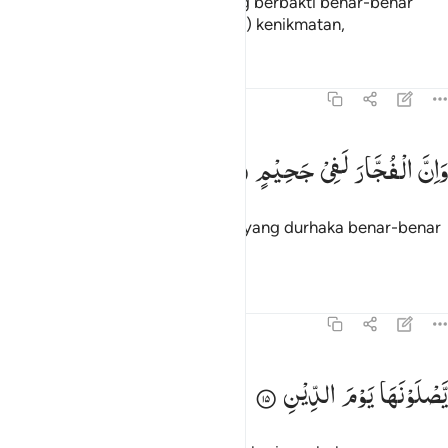
Sesungguhnya orang-orang yang berbakti benar-benar
berada dalam (surga yang penuh) kenikmatan,
Tafsir
Pelajaran
Refleksi
82:14
ان الفجار لفي جحيم ١٤
وَاِنَّ
الْفُجَّارَ
لَفِیْ
جَحِیْمٍ
َإِنَّ ٱلْفُجَّارَ لَفِى جَحِيمٍۢ ١٤
dan sesungguhnya orang-orang yang durhaka benar-benar
berada dalam neraka.
Tafsir
Pelajaran
Refleksi
82:15
صلونها يوم الدين ١٥
یَّصْلَوْنَهَا
یَوْمَ
الدِّیْنِ
َصْلَوْنَهَا يَوْمَ ٱلدِّينِ ١٥