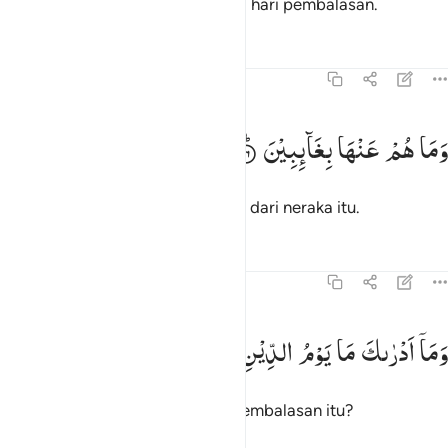
Mereka masuk ke dalamnya pada hari pembalasan.
Tafsir
Pelajaran
Refleksi
82:16
ما هم عنها بغايبين ١٦
وَمَا
هُمْ
عَنْهَا
بِغَآىِٕبِیْنَ
َمَا هُمْ عَنْهَا بِغَآئِبِينَ ١٦
Dan mereka tidak mungkin keluar dari neraka itu.
Tafsir
Pelajaran
Refleksi
82:17
ما ادراك ما يوم الدين ١٧
وَمَاۤ
اَدْرٰىكَ
مَا
یَوْمُ
الدِّیْنِ
َمَآ أَدْرَىٰكَ مَا يَوْمُ ٱلدِّينِ ١٧
Dan tahukah kamu apakah hari pembalasan itu?