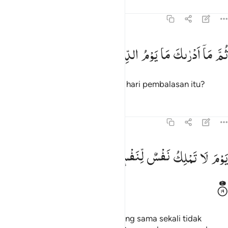
Tafsir
Pelajaran
Refleksi
82:18
م ما ادراك ما يوم الدين ١٨
ثُمَّ
مَاۤ
اَدْرٰىكَ
مَا
یَوْمُ
الدِّیْنِ
ُمَّ مَآ أَدْرَىٰكَ مَا يَوْمُ ٱلدِّينِ ١٨
Sekali lagi, tahukah kamu apakah hari pembalasan itu?
Tafsir
Pelajaran
Refleksi
82:19
وم لا تملك نفس لنفس شييا والامر يوميذ لله ١٩
یَوْمَ
لَا
تَمْلِكُ
نَفْسٌ
لِّنَفْسٍ
شَیْـًٔا ؕ
وَالْاَمْرُ
یَوْمَىِٕذٍ
لِّلّٰهِ
َوْمَ لَا تَمْلِكُ نَفْسٌۭ لِّنَفْسٍۢ شَيْـًۭٔا ۖ وَٱلْأَمْرُ يَوْمَئِذٍۢ لِّلَّهِ ١٩
(Yaitu) pada hari (ketika) seseorang sama sekali tidak