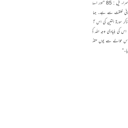
: { وَیَسْئَلُوْنَکَ عَنِ الرُّوْحِط قُلِ الرُّوْحُ مِنْ اَمْرِ رَبِّیْ } بنی اسراء یل : 85 ”اور اے نبی ﷺ ! 
guês
سمانی خلقت سے ہے۔ جہاں تک انسانی وجود کے اصل حصے یعنی اس کی روح کا تعلق ہے ‘
ий
ة التین کی اس آیت میں آیا ہے : { لَقَدْ خَلَقْنَا الْاِنْسَانَ فِیْٓ اَحْسَنِ تَقْوِیْمٍ۔ 
اس کی بنیادی وجہ اللہ کی یاد سے غفلت ہے۔ جو انسان اللہ تعالیٰ سے غافل ہوجاتا ہے
ไทย
آیت 19 میں اہل ایمان کو اس حوالے سے یوں متنبہ کیا گیا ہے : { وَلَا تَـکُوْنُوْا کَالَّذِیْنَ نَسُوا اللّٰہَ فَاَنْسٰٹ
ا۔“
e
中文
u
ol
ili
Việt