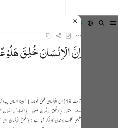
Masuk
اِنَّ
الْاِنْسَانَ
خُلِقَ
هَلُوْعًا
آیت 19{ اِنَّ الْاِنْسَانَ خُلِقَ ہَلُوْعًا۔ } ”
طبعی عجلت پسندی کا ذکر آیا ہے : { خُلِقَ الْاِنْسَان