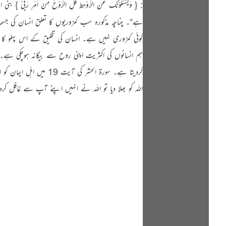
ہے“۔ چناچہ مذکورہ سب کمزوریوں کا تعلق انسان کی ج
کوئی کمزوری نہیں ہے۔ انسان کی تخلیق کے اس پہلو کا ذکر سور
ہم انسانوں کی اکثریت اپنی روح سے بیگانہ ہوچکی ہے۔ 
کردیتا ہے۔ سورة الحشر کی 
اللہ کو بھلا دیا تو اللہ نے انہیں اپنے آپ سے غافل کردی