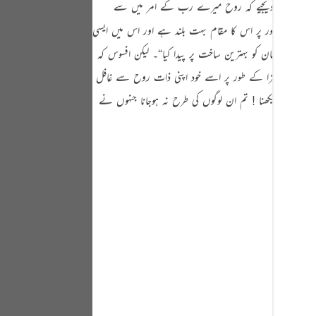
یہ لوگ آپ سے پوچھتے ہیں روح کے بارے میں۔ آپ فرما دیجیے کہ روح میرے رب کے امر میں سے
Portu
 بنیادی طور پر اس کا مقام بہت بلند ہے اور اس میں ایسی
русск
} ”بیشک ہم نے انسان کو بہترین ساخت پر پیدا کیا“۔ لیکن افسوس کہ
Shqip
 اللہ تعالیٰ سزا کے طور پر اسے خود اپنی ذات روح سے غافل
ภาษา
ہُمْ اَنْفُسَہُمْط } ”اے مسلمانو دیکھنا ! تم ان لوگوں کی طرح نہ ہوجانا جنہوں نے
Türkç
اردو
简体
Melay
Españ
Kiswah
Tiếng 