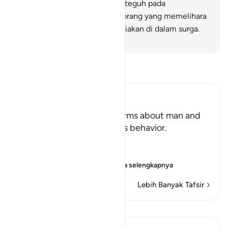
orang-orang yang berpegang teguh pada
kesaksiannya,
34
.
dan orang-orang yang memelihara
salatnya.
35
.
Mereka itu dimuliakan di dalam surga.
-
Indonesian Islamic affairs ministry
Bacalah Tafsir
Ibn Kathir (Abridged)
Man is Impatient Allah informs about man and
his inclination to corrupt his behavior.
Allah says,
إِنَّ الإِنسَـنَ خُلِقَ هَلُوعاً
(Verily, man was creat
…
Baca selengkapnya
Lebih Banyak Tafsir
Pelajaran