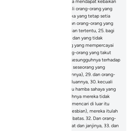
berkeluh kesah,
21
.
dan apabila mendapat kebaikan
(harta) dia jadi kikir,
22
.
kecuali orang-orang yang
melaksanakan salat,
23
.
mereka yang tetap setia
melaksanakan salatnya,
24
.
dan orang-orang yang
dalam hartanya disiapkan bagian tertentu,
25
.
bagi
orang (miskin) yang meminta dan yang tidak
meminta,
26
.
dan orang-orang yang mempercayai
hari pembalasan,
27
.
dan orang-orang yang takut
terhadap azab Tuhannya,
28
.
sesungguhnya terhadap
azab Tuhan mereka, tidak ada seseorang yang
merasa aman (dari kedatangannya),
29
.
dan orang-
orang yang memelihara kemaluannya,
30
.
kecuali
terhadap istri-istri mereka atau hamba sahaya yang
mereka miliki maka sesungguhnya mereka tidak
tercela.
31
.
Maka barangsiapa mencari di luar itu
(seperti zina, homoseks, dan lesbian), mereka itulah
orang-orang yang melampaui batas.
32
.
Dan orang-
orang yang memelihara amanat dan janjinya,
33
.
dan