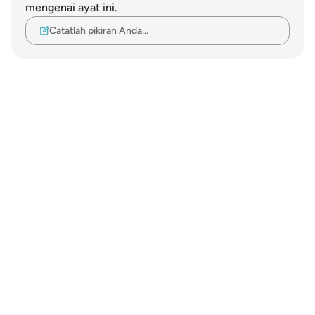
mengenai ayat ini.
Catatlah pikiran Anda…
Notes
placeholders
close