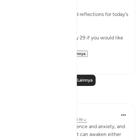
✏️What are your thoughts and reflections for today's
Ayah?
👉Here is the question of Day 29 if you would like
to recheck it:
https://quranreflect....
Lihat lainnya
4
0
Baca Pelajaran Lainnya
Refleksi
Hassaan Shariq Mirza
16 minggu yang lalu
·
Referensi
ayat 70:19
Allah created me with impatience and anxiety, and
surrounded me with tests that can awaken either