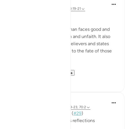
In the Shade of the Quran
31 minggu yang lalu
·
Referensi
ayat 70:19-21
Between Good and Evil
The surah now depicts how man faces good and
evil, in both situations of faith and unfaith. It also
outlines the qualities of the believers and states
their ultimate end in contrast to the fate of those
who are guilty:
Man is born with ...
Lihat lainnya
0
0
Mohannad Hakeem
3 tahun yang lalu
·
Referensi
ayat 70:19-23, 70:2
📖 Here is the answer for Day (
#29
)
🥇 Great Job on your previous reflections
May Allah bless your efforts.