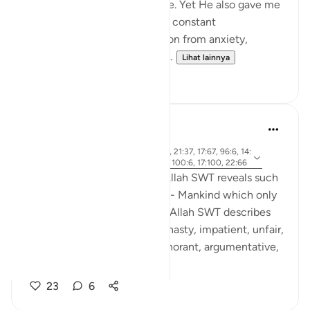
the good or the evil within me. Yet He also gave me
a remedy: through prayer and constant
remembrance, I find protection from anxiety,
impatience, and the whisper...
Lihat lainnya
20
2
Rooma Khanam
49 minggu yang lalu
·
ayat 33:72, 90:4, 4:28, 80:17, 21:37, 17:67, 96:6, 14:
Referensi
34, 43:15, 18:54, 70:19, 17:11, 100:6, 17:100, 22:66
Various times in the Qur'an, Allah SWT reveals such
integral qualities of Al Insaan - Mankind which only
Al Khaaliq - The Creator can. Allah SWT describes
human beings as ungrateful, hasty, impatient, unfair,
stingy. He SWT calls them ignorant, argumentative,
...
Lihat lainnya
23
6