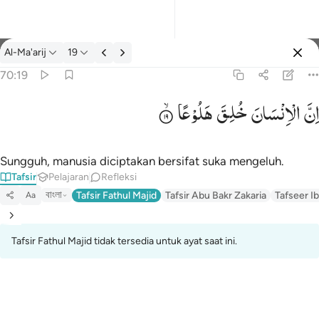
tafsir: Al-Ma'arij 70:19
Al-Ma'arij
19
Masuk
70:19
اِنَّ
الْاِنْسَانَ
خُلِقَ
هَلُوْعًا
۞ ان الانسان خلق هلوعا ١٩
۞ إِنَّ ٱلْإِنسَـٰنَ خُلِقَ هَلُوعًا ١٩
Sungguh, manusia diciptakan bersifat suka mengeluh.
Tafsir
Pelajaran
Refleksi
বাংলা
Tafsir Fathul Majid
Tafsir Abu Bakr Zakaria
Tafseer Ib
Aa
Tafsir Fathul Majid tidak tersedia untuk ayat saat ini.