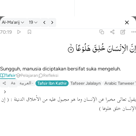
tafsir: Al-Ma'arij 70:19
Al-Ma'arij
19
Masuk
70:19
اِنَّ
الْاِنْسَانَ
خُلِقَ
هَلُوْعًا
۞ ان الانسان خلق هلوعا ١٩
۞ إِنَّ ٱلْإِنسَـٰنَ خُلِقَ هَلُوعًا ١٩
Sungguh, manusia diciptakan bersifat suka mengeluh.
Tafsir
Pelajaran
Refleksi
العربية
Tafsir Ibn Kathir
Tafseer Jalalayn
Arabic Tanweer 
Aa
يقول تعالى مخبرا عن الإنسان وما هو مجبول عليه من الأخلاق الدنيئة :
( إن
الإنسان خلق هلوعا )