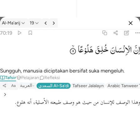
tafsir: Al-Ma'arij 70:19
Al-Ma'arij
19
Masuk
70:19
اِنَّ
الْاِنْسَانَ
خُلِقَ
هَلُوْعًا
۞ ان الانسان خلق هلوعا ١٩
۞ إِنَّ ٱلْإِنسَـٰنَ خُلِقَ هَلُوعًا ١٩
Sungguh, manusia diciptakan bersifat suka mengeluh.
Tafsir
Pelajaran
Refleksi
العربية
السعدي Al-Sa'di
Tafseer Jalalayn
Arabic Tanweer 
Aa
وهذا الوصف للإنسان من حيث هو وصف طبيعته الأصلية، أنه هلوع.