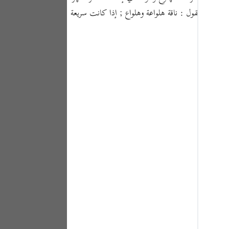
Portu
 والعرب تقول : ناقة هلواعة وهلواع ; إذا كانت سريعة
русск
Shqip
ภาษา
Türkç
اردو
简体
Melay
Españ
Kiswah
Tiếng 