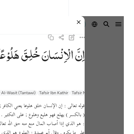
Masuk
اِنَّ
الْاِنْسَانَ
خُلِقَ
هَلُوْعًا
السعدي Al-Sa'di
Tafsir Muyassar
Tafsir Ibn Kathir
r Al-Wasit (Tantawi)
( بالكسر ) يهلع فهو هليع وهلوع ; على التكثير 
: هو الذي إذا أصاب المال منع منه حق الله تعال
على ما يكره . وقال أبو عبيدة : الهلوع هو الذي إ