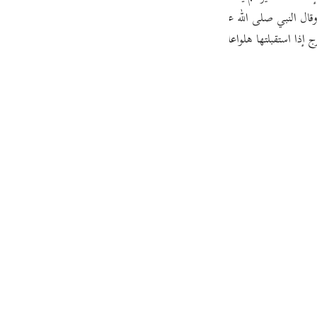
guês
 وقال النبي صلى الله عليه وسلم : " شر ما أعطي العبد شح هالع وجبن خالع " .
إذا استقبلتها هلواعالذعلب والذعلبة الناقة السريعة .
ий
ไทย
e
中文
u
ol
ili
Việt