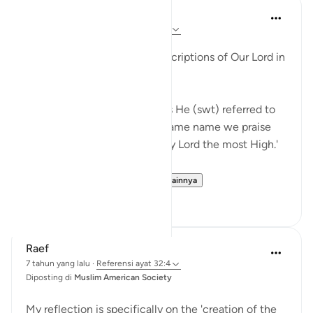
Maha Ezzeddine
7 tahun yang lalu
·
Referensi
ayat 32:4
Diposting di
Muslim American Society
There are some profound descriptions of Our Lord in
this surah, the Prostration.
So many times in this surah is He (swt) referred to
as Our Lord, Their Lord. The same name we praise
Him in sujood, 'Glory be to My Lord the most High.'
But this is the only ve...
Lihat lainnya
2
0
Raef
7 tahun yang lalu
·
Referensi
ayat 32:4
Diposting di
Muslim American Society
My reflection is specifically on the 'creation of the