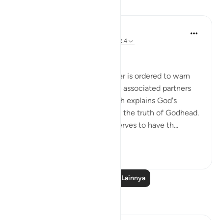
Pelajaran
In the Shade of the Quran
31 minggu yang lalu
·
Referensi
ayat 32:4
Six Days of Creation
Those whom God's Messenger is ordered to warn
were polytheists, people who associated partners
with God. Therefore, the surah explains God's
attribute by which they know the truth of Godhead.
It also distinguishes who deserves to have th...
Lihat lainnya
1
0
Baca Pelajaran Lainnya
Refleksi