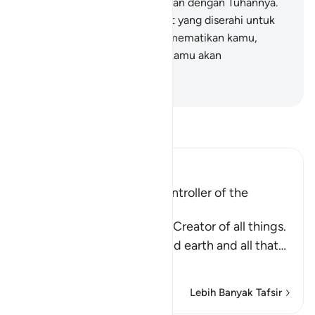
mereka mengingkari pertemuan dengan Tuhannya.
11
.
Katakanlah, "Malaikat maut yang diserahi untuk
(mencabut nyawa) mu akan mematikan kamu,
kemudian kepada Tuhanmu, kamu akan
dikembalikan."
-
Indonesian Islamic affairs ministry
Bacalah Tafsir
Ibn Kathir (Abridged)
Allah is the Creator and Controller of the
Universe
Allah tells us that He is the Creator of all things.
He created the heavens and earth and all that
…
Baca selengkapnya
Lebih Banyak Tafsir