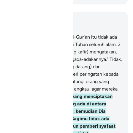
Baca dalam Konteks
Bab 32, Halaman 374, Juz 21
1
.
Alif Lām Mīm
2
.
Turunnya Al-Qur`an itu tidak ada
keraguan padanya, (yaitu) dari Tuhan seluruh alam.
3
.
Tetapi mengapa mereka (orang kafir) mengatakan,
"Dia (Muhammad) telah mengada-adakannya." Tidak,
Al-Qur`an itu kebenaran (yang datang) dari
Tuhanmu, agar engkau memberi peringatan kepada
kaum yang belum pernah didatangi orang yang
memberi peringatan sebelum engkau; agar mereka
mendapat petunjuk.
4
.
Allah yang menciptakan
langit dan bumi dan apa yang ada di antara
keduanya dalam enam masa, kemudian Dia
bersemayam di atas Arasy. Bagimu tidak ada
seorang pun penolong maupun pemberi syafaat