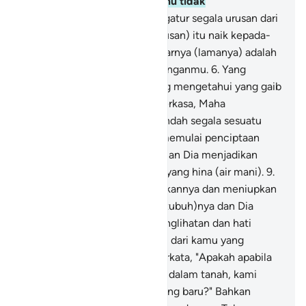
selain Dia. Maka apakah kamu tidak
memperhatikan?
5
.
Dia mengatur segala urusan dari
langit ke bumi, kemudian (urusan) itu naik kepada-
Nya dalam satu hari yang kadarnya (lamanya) adalah
seribu tahun menurut perhitunganmu.
6
.
Yang
demikian itu, ialah Tuhan yang mengetahui yang gaib
dan yang nyata, Yang Mahaperkasa, Maha
Penyayang,
7
.
Yang memperindah segala sesuatu
yang Dia ciptakan dan yang memulai penciptaan
manusia dari tanah,
8
.
kemudian Dia menjadikan
keturunannya dari saripati air yang hina (air mani).
9
.
Kemudian Dia menyempurnakannya dan meniupkan
roh (ciptaan)-Nya ke dalam (tubuh)nya dan Dia
menjadikan pendengaran, penglihatan dan hati
bagimu, (tetapi) sedikit sekali dari kamu yang
bersyukur.
10
.
Dan mereka berkata, "Apakah apabila
kami telah lenyap (hancur) di dalam tanah, kami
akan berada dalam ciptaan yang baru?" Bahkan