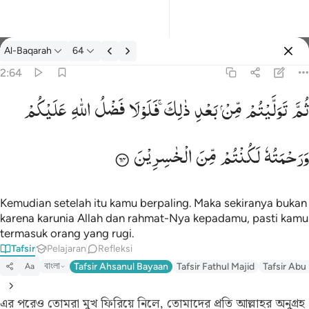
tafsir: Al-Baqarah 2:64
Al-Baqarah
64
Masuk
2:64
ثُمَّ
تَوَلَّیْتُمْ
مِّنْ
بَعْدِ
ذٰلِكَ ۚ
فَلَوْلَا
فَضْلُ
اللّٰهِ
عَلَیْكُمْ
يتم من بعد ذالك فلولا فضل الله عليكم ورحمته لكنتم من الخاسرين ٦٤
لِكَ ۖ فَلَوْلَا فَضْلُ ٱللَّهِ عَلَيْكُمْ وَرَحْمَتُهُۥ لَكُنتُم مِّنَ ٱلْخَـٰسِرِينَ ٦٤
وَرَحْمَتُهٗ
لَكُنْتُمْ
مِّنَ
الْخٰسِرِیْنَ
Kemudian setelah itu kamu berpaling. Maka sekiranya bukan
karena karunia Allah dan rahmat-Nya kepadamu, pasti kamu
termasuk orang yang rugi.
Tafsir
Pelajaran
Refleksi
বাংলা
Tafsir Ahsanul Bayaan
Tafsir Fathul Majid
Tafsir Abu
Aa
এর পরেও তোমরা মুখ ফিরিয়ে নিলে, তোমাদের প্রতি আল্লাহর অনুগ্রহ