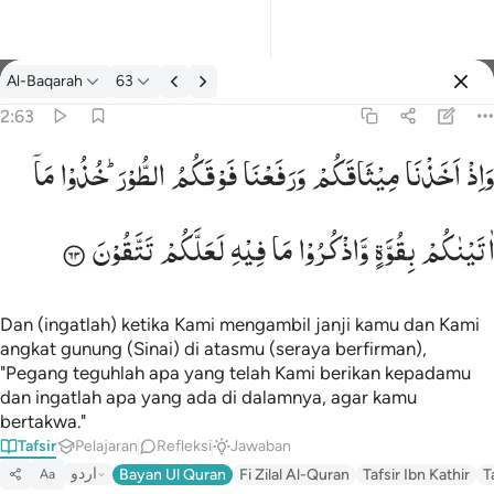
tafsir: Al-Baqarah 2:63
Al-Baqarah
63
Masuk
2:63
وَاِذْ
اَخَذْنَا
مِیْثَاقَكُمْ
وَرَفَعْنَا
فَوْقَكُمُ
الطُّوْرَ ؕ
خُذُوْا
مَاۤ
فعنا فوقكم الطور خذوا ما اتيناكم بقوة واذكروا ما فيه لعلكم تتقون ٦٣
كُمُ ٱلطُّورَ خُذُوا۟ مَآ ءَاتَيْنَـٰكُم بِقُوَّةٍۢ وَٱذْكُرُوا۟ مَا فِيهِ لَعَلَّكُمْ تَتَّقُونَ ٦٣
اٰتَیْنٰكُمْ
بِقُوَّةٍ
وَّاذْكُرُوْا
مَا
فِیْهِ
لَعَلَّكُمْ
تَتَّقُوْنَ
Dan (ingatlah) ketika Kami mengambil janji kamu dan Kami
angkat gunung (Sinai) di atasmu (seraya berfirman),
"Pegang teguhlah apa yang telah Kami berikan kepadamu
dan ingatlah apa yang ada di dalamnya, agar kamu
bertakwa."
Tafsir
Pelajaran
Refleksi
Jawaban
اردو
Bayan Ul Quran
Fi Zilal Al-Quran
Tafsir Ibn Kathir
T
Aa