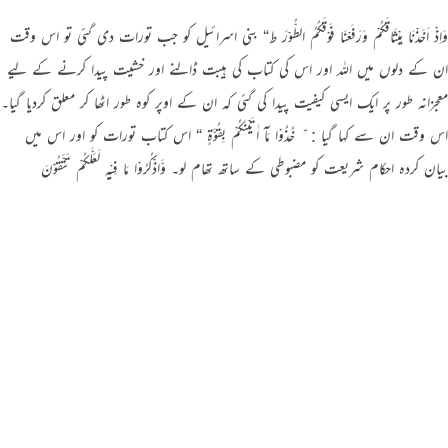
وَاِذْ اَخَذْنَا مِیْثَاقَکُمْ وَرَفَعْنَا فَوْقَکُمُ الطُّوْرَ ط“ بنی اسرائیل کو جب تورات دی گئی تو اس وقت
ان کے دلوں میں اللہ اور اس کی کتاب کی ہیبت ڈالنے اور خشیت پیدا کرنے کے لیے
معجزانہ طور پر ایک ایسی کیفیت پیدا کی گئی کہ ان کے اوپر کوہ طور اٹھا کر معلق کردیا گیا۔
اس وقت ان سے کہا گیا : ّ خُذُوْا مَآ اٰتَیْنٰکُمْ بِقُوَّۃٍ “ اس کتاب تورات کو اور اس میں
بیان کردہ احکام شریعت کو مضبوطی کے ساتھ تھام لو۔ وَّاذْکُرُوْا مَا فِیْہِ لَعَلَّکُمْ تَتَّقُوْنَ