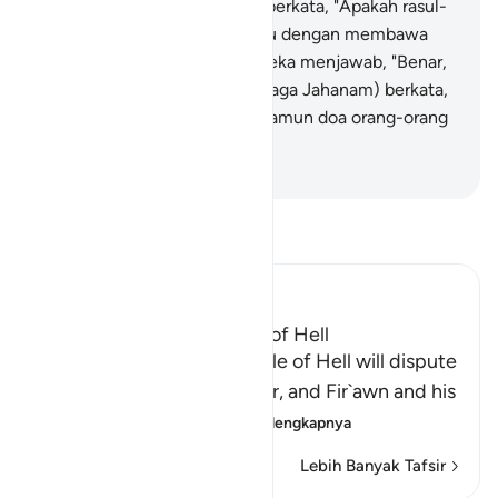
(penjaga-penjaga Jahanam) berkata, "Apakah rasul-
rasul belum datang kepadamu dengan membawa
bukti-bukti yang nyata?" Mereka menjawab, "Benar,
sudah datang." (Penjaga-penjaga Jahanam) berkata,
'Berdoalah kamu (sendiri!)" Namun doa orang-orang
kafir itu sia-sia belaka.
-
Indonesian Islamic affairs ministry
Bacalah Tafsir
Ibn Kathir (Abridged)
The Dispute of the People of Hell
Allah tells us how the people of Hell will dispute
and argue with one another, and Fir`awn and his
people will be amo
…
Baca selengkapnya
Lebih Banyak Tafsir