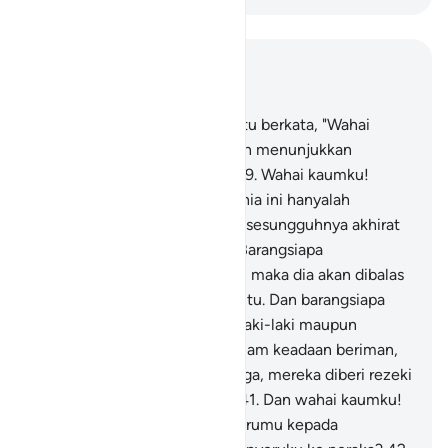
Baca dalam Konteks
Bab 40, Halaman 425, Juz 24
38
.
Dan orang yang beriman itu berkata, "Wahai
kaumku! Ikutilah aku, aku akan menunjukkan
kepadamu jalan yang benar.
39
.
Wahai kaumku!
Sesungguhnya kehidupan dunia ini hanyalah
kesenangan (sementara) dan sesungguhnya akhirat
itulah negeri yang kekal.
40
.
Barangsiapa
mengerjakan perbuatan jahat, maka dia akan dibalas
sebanding dengan kejahatan itu. Dan barangsiapa
mengerjakan kebajikan, baik laki-laki maupun
perempuan sedangkan dia dalam keadaan beriman,
maka mereka akan masuk surga, mereka diberi rezeki
tidak terhingga di dalamnya.
41
.
Dan wahai kaumku!
Bagaimanakah ini, aku menyerumu kepada