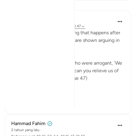
Pelajaran
In the Shade of the Quran
31 minggu yang lalu
·
Referensi
ayat 40:47
This verse tells us of something that happens after
resurrection. The unbelievers are shown arguing in
hell:
"The weak will say to those who were arrogant, 'We
have been your followers, so can you relieve us of
some share of the fire?'" (Verse 47)
This means...
Lihat lainnya
0
0
Hammad Fahim
2 tahun yang lalu
·