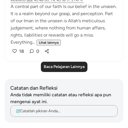
Referensi
ayat 40:46-50, 1:4, 40:16-17, 21:47
A central part of our faith Is our belief in the unseen.
It is a realm beyond our grasp, and perception. Part
of our Iman in the unseen is Allah’s meticulous
judgement, where nothing from human affairs,
rights, liabilities or rewards will go a miss.
Everything...
Lihat lainnya
18
0
Baca Pelajaran Lainnya
Catatan dan Refleksi
Anda tidak memiliki catatan atau refleksi apa pun
mengenai ayat ini.
Catatlah pikiran Anda…