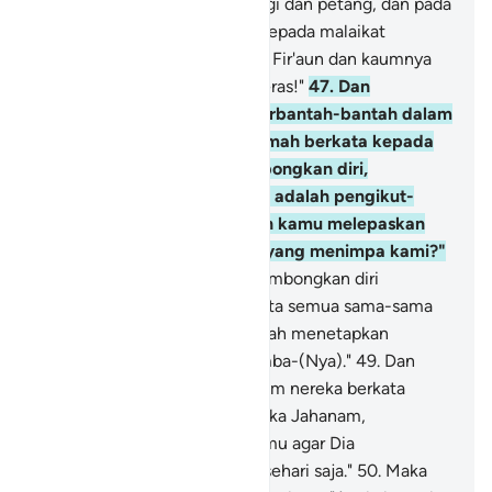
diperlihatkan neraka, pada pagi dan petang, dan pada
hari terjadinya Kiamat. (Lalu kepada malaikat
diperintahkan), "Masukkanlah Fir'aun dan kaumnya
ke dalam azab yang sangat keras!"
47
.
Dan
(ingatlah), ketika mereka berbantah-bantah dalam
neraka, maka orang yang lemah berkata kepada
orang-orang yang menyombongkan diri,
"Sesungguhnya kami dahulu adalah pengikut-
pengikutmu, maka dapatkah kamu melepaskan
sebagian (azab) api neraka yang menimpa kami?"
48
.
Orang-orang yang menyombongkan diri
menjawab, "Sesungguhnya kita semua sama-sama
dalam neraka karena Allah telah menetapkan
keputusan antara hamba-hamba-(Nya)."
49
.
Dan
orang-orang yang berada dalam nereka berkata
kepada penjaga-penjaga neraka Jahanam,
"Mohonkanlah kepada Tuhanmu agar Dia
meringankan azab atas kami sehari saja."
50
.
Maka