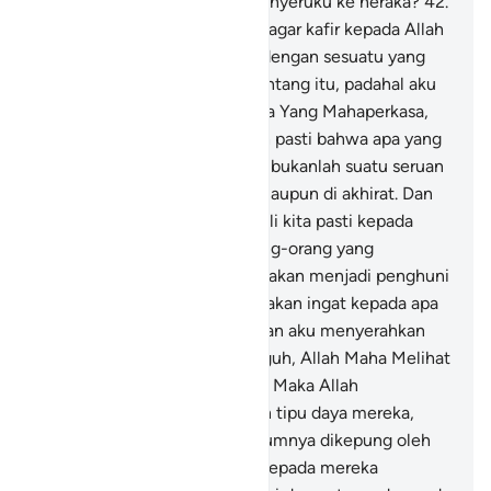
keselamatan, tetapi kamu menyeruku ke neraka?
42
.
(Mengapa) kamu menyeruku agar kafir kepada Allah
dan mempersekutukan-Nya dengan sesuatu yang
aku tidak mempunyai ilmu tentang itu, padahal aku
menyerumu (beriman) kepada Yang Mahaperkasa,
Maha Pengampun?
43
.
Sudah pasti bahwa apa yang
kamu serukan aku kepadanya bukanlah suatu seruan
yang berguna, baik di dunia maupun di akhirat. Dan
sesungguhnya tempat kembali kita pasti kepada
Allah, dan sesungguhnya orang-orang yang
melampaui batas, mereka itu akan menjadi penghuni
neraka.
44
.
Maka kelak kamu akan ingat kepada apa
yang kukatakan kepadamu. Dan aku menyerahkan
urusanku kepada Allah. Sungguh, Allah Maha Melihat
akan hamba-hamba-Nya."
45
.
Maka Allah
memeliharanya dari kejahatan tipu daya mereka,
sedangkan Fir'aun beserta kaumnya dikepung oleh
azab yang sangat buruk.
46
.
Kepada mereka