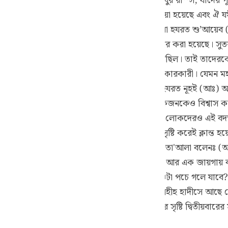
তা'আলা পানিতে ডুবিয়ে দিয়েছিলেন এবং আসহাবুর রাস্স, যাদের পূর
guês
(আঃ)-এর সম্প্রদায়, যাদেরকে যমীনে ধ্বসিয়ে দেয়া হয়েছে এবং ঐ 
ий
ত্যের বিরুদ্ধাচরণেরই ফল। আসহাবে আয়কাত দ্বারা হযরত শু’আয়েব (
াদের ঘটনাও গত হয়েছে এবং সেখানে এর পূর্ণ তাফসীর করা হয়েছে। সুত
সব উম্মত তাদের রাসূলদেরকে (আঃ) অবিশ্বাস করেছিল। তাই তাদেরকে আল্
ไทย
কে (আঃ) অস্বীকারকারী যেন সমস্ত রাসূলকেই অস্বীকারকারী। যেমন মহ
র করে ।” (২৬:১০৫)অথচ তাদের নিকট তো শুধু হযরত নূহই (আঃ) আগম
e
 আসতেন তবুও তারা সকলকেই অবিশ্বাস করতো, একজনকেও বিশ্বাস কর
্ণ হয়েছে। অতএব মক্কাবাসী এবং অন্যান্য সম্বোধনকৃত লোকদেরও এই ব
中文
রতাপান্বিত আল্লাহ বলেনঃ আমি কি প্রথমবার সৃষ্টি করেই ক্লান্ত হয়ে প
়বার সৃষ্টি করা খুব সহজই হয়ে থাকে। যেমন আল্লাহ তা'আলা বলেনঃ (আর
u
র কাছে খুবই সহজ।” (৩০:২৭) মহামহিমানিত আল্লাহ আর এক জায়গায় ব
ol
যায়; বলে- অস্তিতে প্রাণ সঞ্চার করবে কে যখন ওটা পচে গলে যাবে? 
্যেকটি সৃষ্টি সম্বন্ধে সম্যক পরিজ্ঞাত।” (৩৬:৭৮-৭৯) সহীহ হাদীসে আ
ili
র কখনই সৃষ্টি করতে পারবেন না। অথচ প্রথমবারের সৃষ্টি দ্বিতীয়বার
Việt