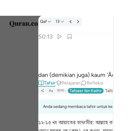
tafsir: Qaf 50:13
Qaf
13
Pilih 
50:13
Englis
وعاد وفرعون واخوان لوط ١٣
العربية
وَعَادٌۭ وَفِرْعَوْنُ وَإِخْوَٰنُ لُوطٍۢ ١٣
বাংলা
dan (demikian juga) kaum 'Ād, kaum
ارسی
Tafsir
Pelajaran
Refleksi
França
বাংলা
Tafseer Ibn Kathir
Tafsir Fathul 
Aa
Indon
Anda sedang membaca tafsir untuk kelompok aya
Italia
১২-১৫ নং আয়াতের তাফসীর:
আল্লাহ তা'আলা মক্
Dutch