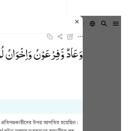
Masuk
وَعَادٌ
وَّفِرْعَوْنُ
وَاِخْوَانُ
لُ
যা প্রতিপন্নকারীদের উপর আপতিত হয়েছিল।