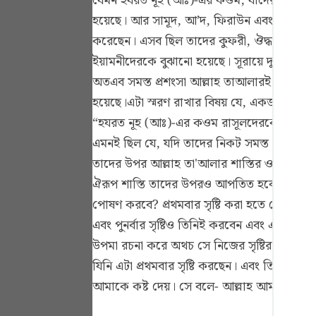
যেমন হযরত নূহ (আঃ)-এর কওম, যাদেরকে আল্লাহ 
Portu
হয়েছে। আর সামূদ, আ’দ, ফিরাউন এবং হযরত লূত 
русск
করেছেন। এসব ছিল তাদের কুফরী, ঔদ্ধত্য এবং স
ইয়ামনীদেরকে বুঝানো হয়েছে। সূরায়ে দুখানে ত
Shqip
অতএব সমস্ত প্রশংসা আল্লাহ তাআলারই প্রাপ্য। এ
ภาษา
হয়েছে।এটা স্মরণ রাখার বিষয় যে, একজন রাসূল
“হযরত নূহ (আঃ)-এর কওম রাসূলদেরকে অস্বীকা
Türkç
এমনই ছিল যে, যদি তাদের নিকট সমস্ত রাসূলও
اردو
তাদের উপর আল্লাহ তা'আলার শাস্তির ওয়াদা পূর
简体
ঐরূপ শাস্তি তাদের উপরও আপতিত হবে।এরপর প্রবল প্
পোষণ করবে? প্রথমবার সৃষ্টি করা হতে তো দ্বিতীয
Melay
এবং পুনর্বার সৃষ্টিও তিনিই করবেন এবং এটা তা
Españ
উপমা রচনা করে অথচ সে নিজের সৃষ্টির কথা ভুলে 
যিনি এটা প্রথমবার সৃষ্টি করছেন। এবং তিনি প্রত
Kiswah
আমাকে কষ্ট দেয়। সে বলে- আল্লাহ আমাকে পুনর্বা
Tiếng 