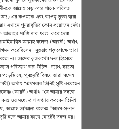
্ণ ঘটনা সূরায়ে ফুরকানের তাফসীরে গত
যমীনকে আল্লাহ সড়া-পচা পাঁকে পরিণত
আঃ)-এর কওমকে এবং কাওমু তুব্বা দ্বারা
রাং এখানে পুনরাবৃত্তির কোন প্রয়োজন নেই।
লাহর শাস্তি দ্বারা ধ্বংস করে দেয়া
ামহিমান্বিত আল্লাহ বলেনঃ (আরবী) অর্থাৎ
ন করেছিলেন। সুতরাং প্রকৃতপক্ষে তারা
তো না। তাদের কৃতকর্মের ফল হিসেবে
দভ্যাস পরিত্যাগ করা উচিত। নচেৎ হয়তো
ড়েছি যে, পুনঃসৃষ্টি বিষয়ে তারা সন্দেহ
বী) অর্থাৎ “প্রথমবার তিনিই সৃষ্টি করেছেন
লেনঃ (আরবী) অর্থাৎ “যে আমার সম্বন্ধে
বলঃ ওর মধ্যে প্রাণ সঞ্চার করবেন তিনিই
ছে যে, আল্লাহ তা'আলা বলেনঃ “আদম-সন্তান
ের সৃষ্টি হতে আমার কাছে মোটেই সহজ নয়।