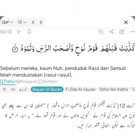
tafsir: Qaf 50:12
Qaf
12
Masuk
50:12
كَذَّبَتْ
قَبْلَهُمْ
قَوْمُ
نُوْحٍ
وَّاَصْحٰبُ
الرَّسِّ
وَثَمُوْدُ
كذبت قبلهم قوم نوح واصحاب الرس وثمود ١٢
كَذَّبَتْ قَبْلَهُمْ قَوْمُ نُوحٍۢ وَأَصْحَـٰبُ ٱلرَّسِّ وَثَمُودُ ١٢
Sebelum mereka, kaum Nuh, penduduk Rass dan Samud
telah mendustakan (rasul-rasul),
Tafsir
Pelajaran
Refleksi
اردو
Bayan Ul Quran
Fi Zilal Al-Quran
Tafsir Ibn Kathir
T
Aa
آیت 12{ کَذَّبَتْ قَبْلَہُمْ قَوْمُ نُوْحٍ وَّاَصْحٰبُ الرَّسِّ وَثَمُوْدُ۔ } ”جھٹلایا تھا ان سے پہلے بھی
نوح علیہ السلام کی قوم نے ‘ کنویں والوں نے اور قوم ثمود نے۔“ یہ انباء الرسل کا
تذکرہ ہے لیکن انتہائی مختصر انداز میں۔