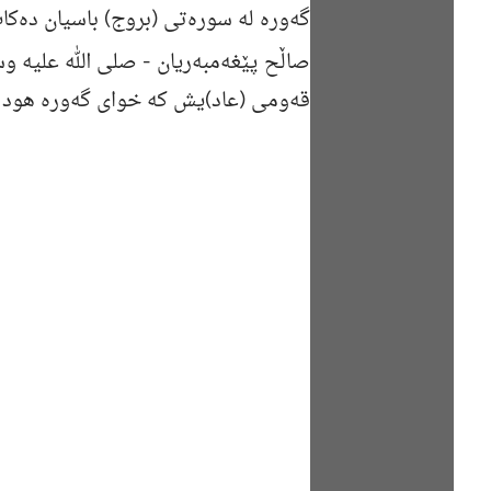
گه‌وره‌ له‌ سوره‌تى (بروج) باسیان ده‌ك
صاڵح پێغه‌مبه‌ریان -
صلی الله علیه و
قه‌ومی (عاد)یش كه‌ خوای گه‌وره‌ هود 