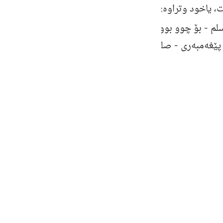
ات، یاخود وتراوه‌: قه‌ومی شوعه‌یب پێغه‌مبه‌ر -
صلی الله علی
guês
سلم
- بۆ چوو بوو هه‌موو ئه‌مانه‌ پێغه‌مبه‌رانی خۆیان به‌درۆ 
ий
پێغه‌مبه‌ری -
صلی الله علیه وسلم
- بۆ ناردبوون.
ไทย
e
中文
u
ol
ili
Việt