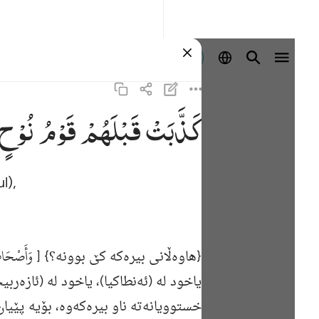
Masuk
كَذَّبَتْ
قَبْلَهُمْ
قَوْمُ
نُوْحٍ
l),
وَأَصْحَابُ
{هاوەڵانی بیرەكە كێ‌ بوونە؟} [
یاخود له‌ (ئه‌نطاكیا)، یاخود له‌ (ئازه‌
خستوویانه‌ته‌ ناو بیره‌كه‌وه‌، بۆیه‌ پێی