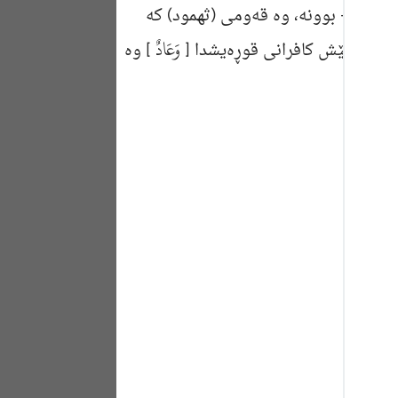
ه وسلم
- بوونه‌، وه‌ قه‌ومی (ثهمود) كه‌
Portu
وَعَادٌ
زانی له‌ پێش كافرانی قوڕه‌یشدا [
] وه‌
русск
Shqip
ภาษา
Türkç
اردو
简体
Melay
Españ
Kiswah
Tiếng 