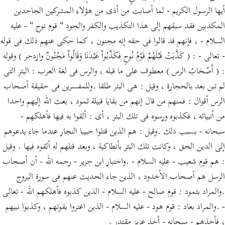
أيها الرسول الكريم - لما أصابت من أذى من هؤلاء المشركين الجاحدين
المكذبين فقد سبقهم إلى هذا التكذيب والكفر والجود " قوم نوح " - عليه
السلام - ، فإنهم قد قالوا فى حقه إنه مجنون ، كما حكى عنهم ذلك فى قوله
- تعالى - : ( كَذَّبَتْ قَبْلَهُمْ قَوْمُ نُوحٍ فَكَذَّبُواْ عَبْدَنَا وَقَالُواْ مَجْنُونٌ وازدجر ) وقوله
: ( أَصْحَابُ الرس ) معطوف على ما قبله ، والرس فى لغة العرب : البئر التى
لم تبن بعد بالحجارة ، وقيل : هى البئر طلقا .وللمفسرين فى حقيقة أصحاب
الرس أقوال : فمنهم من قال إنهم من بقايا قبيلة ثمود ، بعث الله إليهم واحدا
من أنبيائه ، فكذبوه ورسوه فى تلك البئر ، أى : ألقوا به فيها فأهلكهم -
سبحانه - بسبب ذلك .وقيل : هم الذين قتلوا حبيبا النجار عندما جاء يدعوهم
إلى الدين الحق ، وكانت تلك البئر بأنطاكية ، وبعد قتلهم له ألقوه فيها . وقيل
: هم قوم شعيب - عليه السلام - .واختبار ابن جرير - رحمه الله - أن أصحاب
الرسل هم أصحاب الأخدود ، الذين جاء الحديث عنهم فى سورة البروج
.والمراد بثمود : قوم صالح - عليه السلام - الذين كذبوه فأهلكهم الله - تعالى
- .والمراد بعاد : قوم هود - عليه السلام - الذين اغتروا بقوتهم ، وكذبوا نبيهم
، فأخذهم - سبحانه - أخذ عزيز مقتدر .