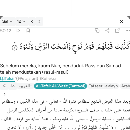
tafsir: Qaf 50:12
Qaf
12
Masuk
50:12
كَذَّبَتْ
قَبْلَهُمْ
قَوْمُ
نُوْحٍ
وَّاَصْحٰبُ
الرَّسِّ
وَثَمُوْدُ
كذبت قبلهم قوم نوح واصحاب الرس وثمود ١٢
كَذَّبَتْ قَبْلَهُمْ قَوْمُ نُوحٍۢ وَأَصْحَـٰبُ ٱلرَّسِّ وَثَمُودُ ١٢
Sebelum mereka, kaum Nuh, penduduk Rass dan Samud
telah mendustakan (rasul-rasul),
Tafsir
Pelajaran
Refleksi
العربية
Al-Tafsir Al-Wasit (Tantawi)
Tafseer Jalalayn
Arab
Aa
وبعد هذا العرض البديع لمظاهر قدرة الله - تعالى - فى هذا الكون ، ولمظاهر
نعمه على خلقه ، ساقت السورة الكريمة جانبا من أحوال المكذبين للرسل
السابقين . تسلية للرسول - صلى الله عليه وسلم - عما أصابه من قومه ، فقال -
تعالى - : ( كَذَّبَتْ قَبْلَهُمْ قَوْمُ نُوحٍ . . . مِّنْ خَلْقٍ جَدِيدٍ ) .أى : لا تحزن -