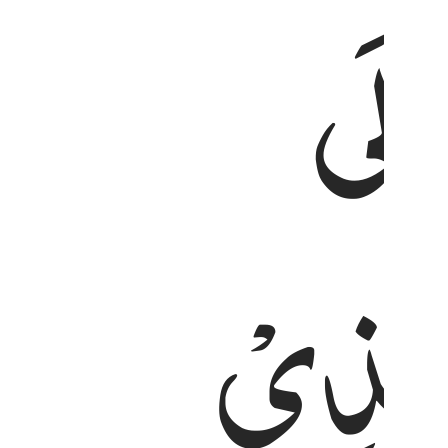
اِلَی
لَّذِیْ