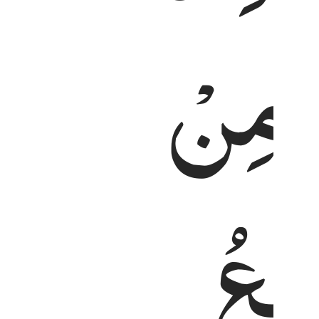
ٗ
مِنْ
یْعُ