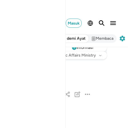
Masuk
Ayat demi Ayat
Membaca
informasi
Mendengarkan
Terjemahan
: Indonesian Islamic Affairs Ministry
سبحان الذي اسرى بعبده ليلا من المسجد الحرام الى 
سُبْحَـٰنَ ٱلَّذِىٓ أَسْرَىٰ بِعَبْدِهِۦ لَيْلًۭا مِّنَ ٱلْمَس