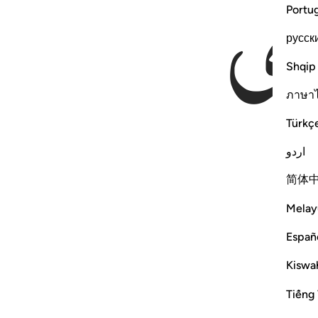
رٰی
Portu
русск
Shqip
ภาษา
Türkç
اردو
简体
Melay
Españ
Kiswah
Tiếng 