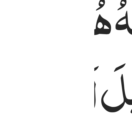
ُ
هُدًی
لِّبَن
ْلَ
اَلَّا
تَتَّخِ