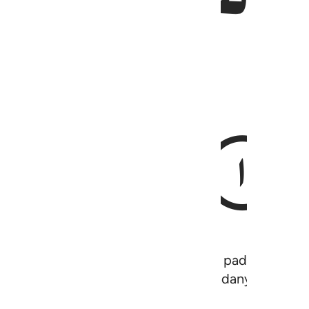
erjalankan hamba-Nya (Muhammad) pada malam hari
ilingnya
agar Kami perlihatkan kepadanya sebagia
1
, Maha Melihat.