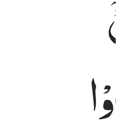
ِیْۤ
ذُوْا