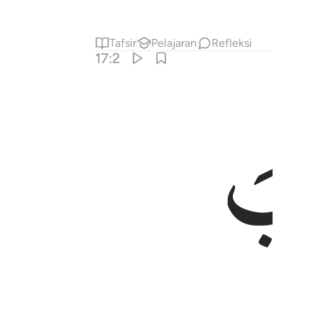
Tafsir
Pelajaran
Refleksi
17:2
ٰبَ