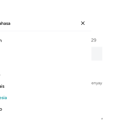
Bahasa
Masuk
Halaman
254
Juz
15
/
Hizb
29
h
n di Malam Hari
pembacaan audio, arti kata demi kata, dan transliterasi.
ف
Dengan Nama Allah Yang Maha Pengasih dan Maha Penyayang
is
esia
no
المسجد الاقصى الذي باركنا حوله لنريه من اياتنا انه هو السميع البصير
ْجِدِ ٱلْحَرَامِ إِلَى ٱلْمَسْجِدِ ٱلْأَقْصَا ٱلَّذِى بَـٰرَكْنَا حَوْلَهُۥ لِنُرِيَهُۥ 