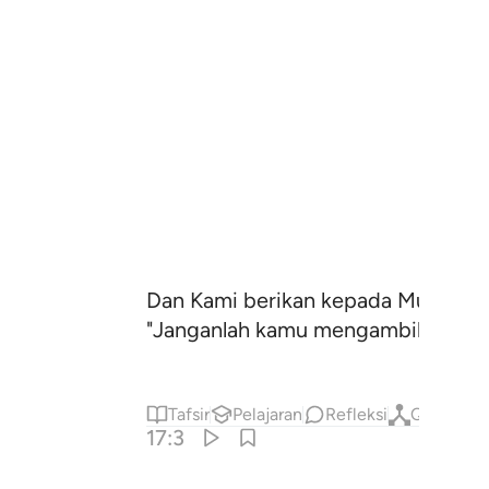
Dan Kami berikan kepada Musa Kitab
"Janganlah kamu mengambil (pelind
Tafsir
Pelajaran
Refleksi
Qiraat
17:3