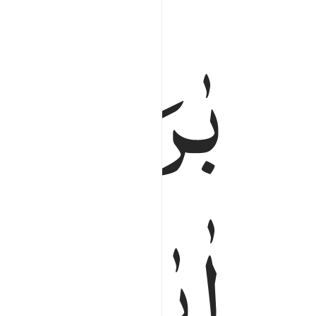
بٰرَكْنَا
حَ
اٰیٰتِنَا ؕ
اِنّ