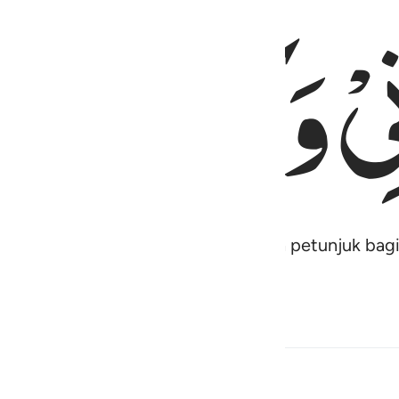
یْ
وَكِیْلًا
 (Taurat), dan Kami menjadikannya petunjuk bagi B
ung) selain Aku,
Hadits