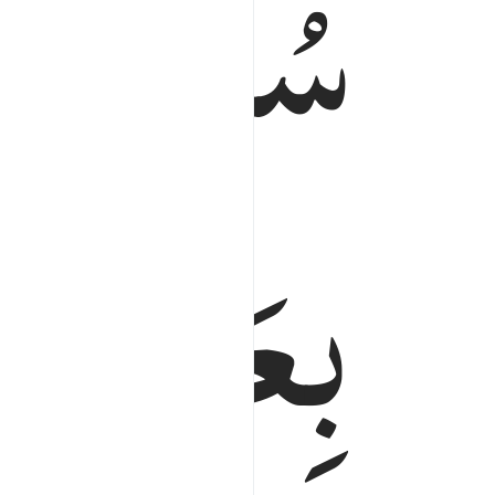
سُبْحٰنَ
بِعَبْدِهٖ
ل