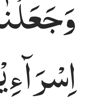
وَجَعَلْنٰه
اِسْرَآءِی