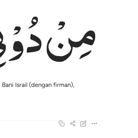
مِنْ
دُوْنِ
ani Israil (dengan firman),