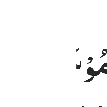
ُوْسَی
الْكِت
تخذوا من دوني وكيلا ٢
ٓءِيلَ أَلَّا تَتَّخِذُوا۟ مِن دُونِى وَكِيلًۭا ٢