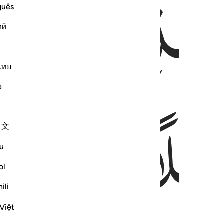
الَّذِیْۤ
اَسْ
guês
ий
ไทย
َیْلًا
مِّنَ
e
中文
u
ol
ili
Việt