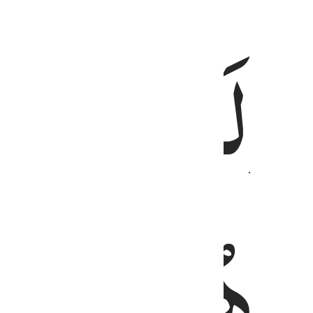
وْلَهٗ
لِنُرِیَه
َهٗ
هُوَ
السَّمِ