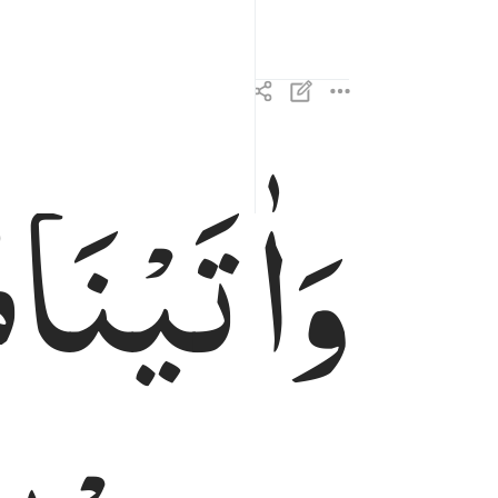
وَاٰتَیْنَا
م
واتينا موسى الكتاب وجعلناه هدى لبني اسراييل الا ت
وَءَاتَيْنَا مُوسَى ٱلْكِتَـٰبَ وَجَعَلْنَـٰهُ هُدًۭى لِّبَنِىٓ إِسْرَٰ