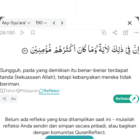
Refleksi: Asy-Syu'ara' 26:190
Asy-Syu'ara'
190
Masuk
26:190
اِنَّ
فِیْ
ذٰلِكَ
لَاٰیَةً ؕ
وَمَا
كَانَ
اَكْثَرُهُمْ
مُّؤْمِنِیْنَ
ان في ذالك لاية وما كان اكثرهم مومنين ١٩٠
إِنَّ فِى ذَٰلِكَ لَـَٔايَةًۭ ۖ وَمَا كَانَ أَكْثَرُهُم مُّؤْمِنِينَ ١٩٠
Sungguh, pada yang demikian itu benar-benar terdapat
tanda (kekuasaan Allah), tetapi kebanyakan mereka tidak
beriman.
Tafsir
Pelajaran
Refleksi
Aa
Refleksi
Belum ada refleksi yang bisa ditampilkan saat ini - mulailah
refleksi Anda sendiri dan simpan secara pribadi, atau bagikan
dengan komunitas QuranReflect.