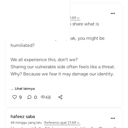
Safia Khan
32 minggu yang lalu
·
Referensi
ayat 21:69
Have you ever felt hesitant to share what is
bothering you?
That quiet fear that if you speak, you might be
humiliated?
We all experience this, don’t we?
Sharing our vulnerable side often feels like a threat.
Why? Because we fear it may damage our identity.
...
Lihat lainnya
9
0
48
hafeez saba
44 minggu yang lalu
·
Referensi
ayat 21:69