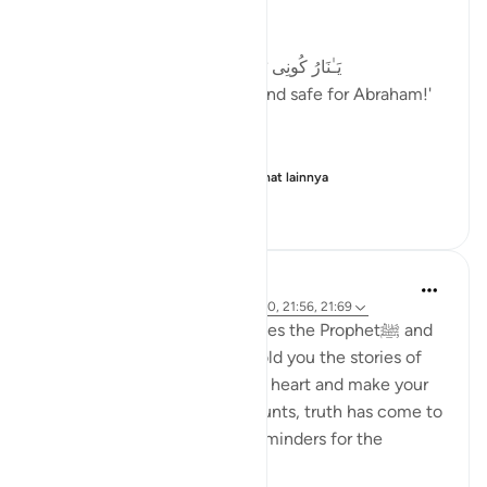
The fire is cooled (21:69)
یَـٰنَارُ كُونِی بَرۡدࣰا وَسَلَـٰمًا عَلَىٰۤ إِبۡرَ ٰ⁠هِیم
We ordered, 'O fire! Be cool and safe for Abraham!'
The mountains echo hym...
Lihat lainnya
27
8
143
Abdul Nasir Jangda
3 tahun yang lalu
·
Referensi
ayat 11:120, 21:56, 21:69
In the Qur’an, Allahﷻ addresses the Prophetﷺ and
says, 'Oh Prophet, We have told you the stories of
the Prophets to reassure your heart and make your
heart firm, and in these accounts, truth has come to
you, as well as lessons and reminders for the
believers.'...
Lihat lainnya