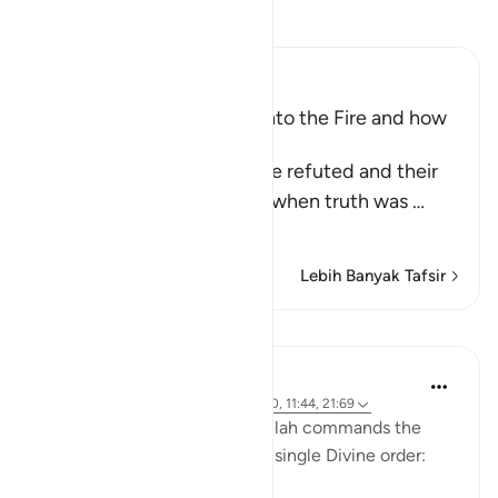
Bacalah Tafsir
Ibn Kathir (Abridged)
How Ibrahim was thrown into the Fire and how
Allah controlled it
When their arguments were refuted and their
incapability became clear, when truth was
…
Baca selengkapnya
Lebih Banyak Tafsir
Pelajaran
Samia Mubarak
2 tahun yang lalu
·
Referensi
ayat 34:10, 11:44, 21:69
Notice these verses where Allah commands the
laws of physic to change in a single Divine order: