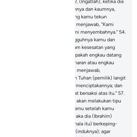
Kami telah mengetahui dia.
52
.
(Ingatlah), ketika dia
(Ibrahim) berkata kepada ayahnya dan kaumnya,
"Patung-patung apakah ini yang kamu tekun
menyembahnya?"
53
.
Mereka menjawab, "Kami
mendapati nenek moyang kami menyembahnya."
54
.
Dia (Ibrahim) berkata, "Sesungguhnya kamu dan
nenek moyangmu berada dalam kesesatan yang
nyata."
55
.
Mereka berkata, "Apakah engkau datang
kepada kami membawa kebenaran atau engkau
main-main?"
56
.
Dia (Ibrahim) menjawab,
"Sebenarnya Tuhan kamu ialah Tuhan (pemilik) langit
dan bumi; (Dialah) yang telah menciptakannya; dan
aku termasuk orang yang dapat bersaksi atas itu."
57
.
Dan demi Allah, sungguh, aku akan melakukan tipu
daya terhadap berhala-berhalamu setelah kamu
pergi meninggalkannya.
58
.
Maka dia (Ibrahim)
menghancurkan (berhala-berhala itu) berkeping-
keping, kecuali yang terbesar (induknya); agar