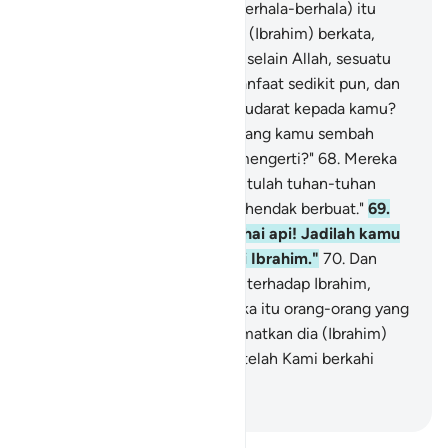
(Ibrahim) pasti tahu bahwa (berhala-berhala) itu
tidak dapat berbicara."
66
.
Dia (Ibrahim) berkata,
"Mengapa kamu menyembah selain Allah, sesuatu
yang tidak dapat memberi manfaat sedikit pun, dan
tidak (pula) mendatangkan mudarat kepada kamu?
67
.
Celakalah kamu dan apa yang kamu sembah
selain Allah! Tidakkah kamu mengerti?"
68
.
Mereka
berkata, "Bakarlah dia dan bantulah tuhan-tuhan
kamu, jika kamu benar-benar hendak berbuat."
69
.
Kami (Allah) berfirman, "Wahai api! Jadilah kamu
dingin, dan penyelamat bagi Ibrahim."
70
.
Dan
mereka hendak berbuat jahat terhadap Ibrahim,
maka Kami menjadikan mereka itu orang-orang yang
paling rugi.
71
.
Dan Kami selamatkan dia (Ibrahim)
dan Luṭ ke suatu negeri yang telah Kami berkahi
untuk seluruh alam.
-
Indonesian Islamic affairs ministry