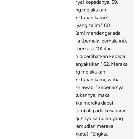
mereka kembali (untuk bertanya) kepadanya.
59
.
Mereka berkata, "Siapakah yang melakukan
(perbuatan) ini terhadap tuhan-tuhan kami?
Sungguh, dia termasuk orang yang zalim."
60
.
Mereka (yang lain) berkata, "Kami mendengar ada
seorang pemuda yang mencela (berhala-berhala ini),
namanya Ibrahim."
61
.
Mereka berkata, "(Kalau
demikian) bawalah dia dengan diperlihatkan kepada
orang banyak, agar mereka menyaksikan."
62
.
Mereka
bertanya, "Apakah engkau yang melakukan
(perbuatan) ini terhadap tuhan-tuhan kami, wahai
Ibrahim?"
63
.
Dia (Ibrahim) menjawab, "Sebenarnya
(patung) besar itu yang melakukannya, maka
tanyakanlah kepada mereka, jika mereka dapat
berbicara."
64
.
Maka mereka kembali pada kesadaran
mereka dan berkata, "Sesungguhnya kamulah yang
menzalimi (diri sendiri)."
65
.
Kemudian mereka
menundukkan kepala (lalu berkata), "Engkau