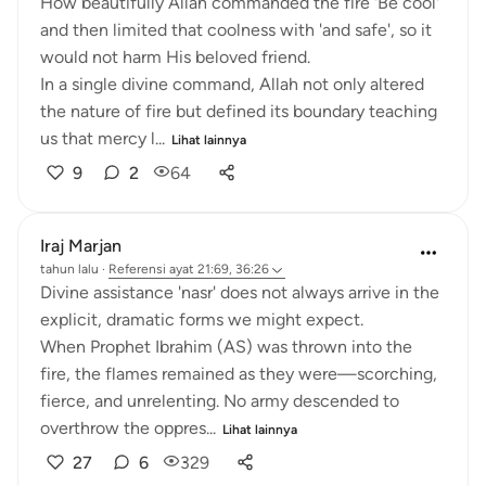
How beautifully Allah commanded the fire 'Be cool'
and then limited that coolness with 'and safe', so it
would not harm His beloved friend.
In a single divine command, Allah not only altered
the nature of fire but defined its boundary teaching
us that mercy l...
Lihat lainnya
9
2
64
Iraj Marjan
tahun lalu
·
Referensi
ayat 21:69, 36:26
Divine assistance 'nasr' does not always arrive in the
explicit, dramatic forms we might expect.
When Prophet Ibrahim (AS) was thrown into the
fire, the flames remained as they were—scorching,
fierce, and unrelenting. No army descended to
overthrow the oppres...
Lihat lainnya
27
6
329