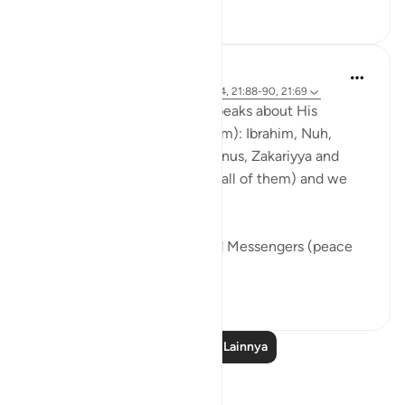
20
2
136
Abdul Nasir Jangda
3 tahun yang lalu
·
Referensi
ayat 21:84, 21:88-90, 21:69
In Surah al-Anbiya, Allahﷻ speaks about His
Prophets (peace be upon them): Ibrahim, Nuh,
Dawud, Sulayman, Ayyub, Yunus, Zakariyya and
many others (peace be upon all of them) and we
find a recurring theme.
We see that the Prophets and Messengers (peace
be upo...
Lihat lainnya
46
5
204
Baca Pelajaran Lainnya
Refleksi