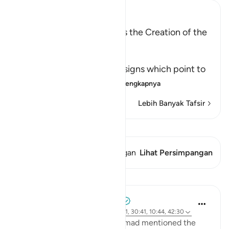
Ibn Kathir (Abridged)
Among the Signs of Allah is the Creation of the
Heavens and the Earth
وَمِنْ ءَايَـتِهِ
(And among His Ayat) the signs which point to
His great might an
…
Baca selengkapnya
Lebih Banyak Tafsir
Lihat Qiraat
Ayat ini memiliki 1 Persimpangan
Lihat Persimpangan
Pelajaran
Tulayhah Tafsir Translations
2 tahun yang lalu
·
Referensi
ayat 32:21, 30:41, 10:44, 42:30
In one of his works, Imam Ahmad mentioned the