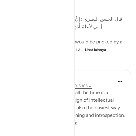
following statement:
[قال الحسن البصري : إِنَّ الرَّجُل كان يُشاكُ الشوكة يقول:
إني لأَعلمُ أنكِ بذنب ، وما ظلمني ربي عز وجل.]
al-Hasan al-Basri said: A man would be pricked by a
thorn and say, 'I know that you a...
Lihat lainnya
12
5
444
Dr. Hatem Al-Haj
4 tahun yang lalu
·
Referensi
ayat 42:30, 5:105
Projecting blame onto others all the time is a
psychological disorder and a sign of intellectual
timidity and incoherence. It is also the easiest way
for people to avoid self-reckoning and introspection.
Please reflect on these verses: