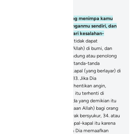
Baca dalam Konteks
Bab 42, Halaman 438, Juz 25
30
.
Dan musibah apapun yang menimpa kamu
adalah karena perbuatan tanganmu sendiri, dan
Allah memaafkan banyak (dari kesalahan-
kesalahanmu).
31
.
Dan Kamu tidak dapat
melepaskan diri (dari siksaan Allah) di bumi, dan
kamu tidak memperoleh pelindung atau penolong
selain Allah.
32
.
Dan di antara tanda-tanda
(kebesaran)-Nya ialah kapal-kapal (yang berlayar) di
laut seperti gunung-gunung.
33
.
Jika Dia
menghendaki, Dia akan menghentikan angin,
sehingga jadilah (kapal-kapal) itu terhenti di
permukaan laut. Sungguh, pada yang demikian itu
terdapat tanda-tanda (kekuasaan Allah) bagi orang
yang selalu bersabar dan banyak bersyukur,
34
.
atau
(Dia akan) menghancurkan kapal-kapal itu karena
perbuatan (dosa) mereka, dan Dia memaafkan