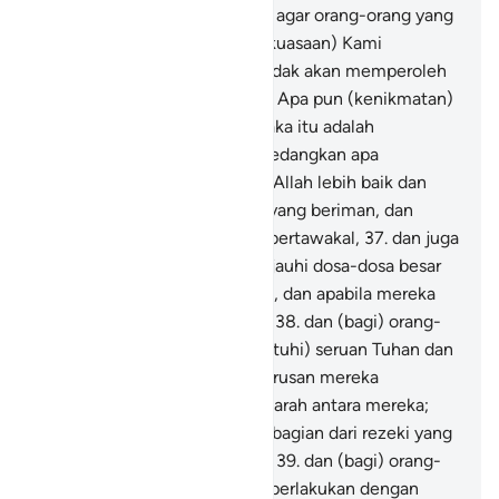
banyak (dari mereka),
35
.
dan agar orang-orang yang
membantah tanda-tanda (kekuasaan) Kami
mengetahui bahwa mereka tidak akan memperoleh
jalan ke luar (dari siksaan).
36
.
Apa pun (kenikmatan)
yang diberikan kepadamu, maka itu adalah
kesenangan hidup di dunia. Sedangkan apa
(kenikmatan) yang ada di sisi Allah lebih baik dan
lebih kekal bagi orang-orang yang beriman, dan
hanya kepada Tuhan mereka bertawakal,
37
.
dan juga
(bagi) orang-orang yang menjauhi dosa-dosa besar
dan perbuatan-perbuatan keji, dan apabila mereka
marah segera memberi maaf,
38
.
dan (bagi) orang-
orang yang menerima (mematuhi) seruan Tuhan dan
melaksanakan salat, sedang urusan mereka
(diputuskan) dengan musyawarah antara mereka;
dan mereka menginfakkan sebagian dari rezeki yang
Kami berikan kepada mereka,
39
.
dan (bagi) orang-
orang yang apabila mereka diperlakukan dengan