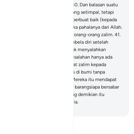
zalim, mereka membela diri.
40
.
Dan balasan suatu
kejahatan adalah kejahatan yang setimpal, tetapi
barangsiapa memaafkan dan berbuat baik (kepada
orang yang berbuat jahat) maka pahalanya dari Allah.
Sungguh, Dia tidak menyukai orang-orang zalim.
41
.
Tetapi orang-orang yang membela diri setelah
dizalimi, tidak ada alasan untuk menyalahkan
mereka.
42
.
Sesungguhnya kesalahan hanya ada
pada orang-orang yang berbuat zalim kepada
manusia dan melampaui batas di bumi tanpa
(mengindahkan) kebenaran. Mereka itu mendapat
siksaan yang pedih.
43
.
Tetapi barangsiapa bersabar
dan memaafkan, sungguh yang demikian itu
termasuk perbuatan yang mulia.
-
Indonesian Islamic affairs ministry
Bacalah Tafsir