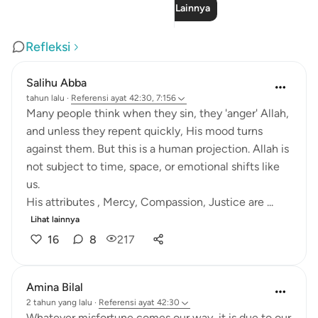
Baca Pelajaran Lainnya
Refleksi
Salihu Abba
tahun lalu
·
Referensi
ayat 42:30, 7:156
Many people think when they sin, they 'anger' Allah,
and unless they repent quickly, His mood turns
against them. But this is a human projection. Allah is
not subject to time, space, or emotional shifts like
us.
His attributes , Mercy, Compassion, Justice are ...
Lihat lainnya
16
8
217
Amina Bilal
2 tahun yang lalu
·
Referensi
ayat 42:30
Whatever misfortune comes our way, it is due to our