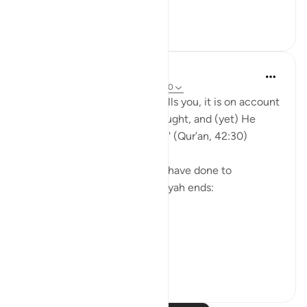
يَا أَيُّهَا الَّذِينَ ...
Lihat lainnya
30
1
868
Yasmin Mogahed
5 tahun yang lalu
·
Referensi
ayat 42:30
'And whatever affliction befalls you, it is on account
of what your hands have wrought, and (yet) He
pardons most (of your faults).' (Qur’an, 42:30)
Yes. What we have done, we have done to
ourselves, but look how the ayah ends:
'He pardons most.'
The word u...
Lihat lainnya
28
4
541