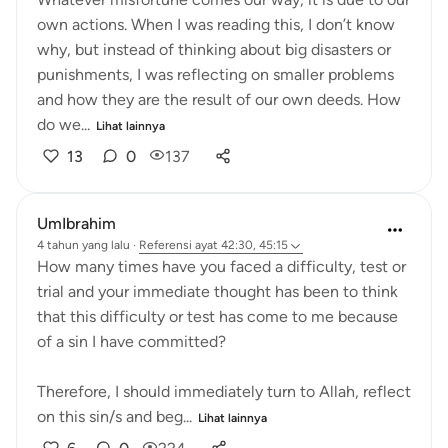
own actions. When I was reading this, I don’t know
why, but instead of thinking about big disasters or
punishments, I was reflecting on smaller problems
and how they are the result of our own deeds. How
do we...
Lihat lainnya
13
0
137
UmIbrahim
4 tahun yang lalu
·
Referensi
ayat 42:30, 45:15
How many times have you faced a difficulty, test or
trial and your immediate thought has been to think
that this difficulty or test has come to me because
of a sin I have committed?
Therefore, I should immediately turn to Allah, reflect
on this sin/s and beg...
Lihat lainnya