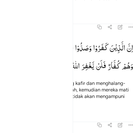
segala amalmu!
Tafsir
Pelajaran
Refleksi
47:34
ن الذين كفروا وصدوا عن سبيل الله ثم ماتوا وهم كفار فلن يغفر الله لهم
اِنَّ
الَّذِیْنَ
كَفَرُوْا
وَصَدُّوْا
عَنْ
سَبِیْلِ
اللّٰهِ
ثُمَّ
مَاتُوْا
ِنَّ ٱلَّذِينَ كَفَرُوا۟ وَصَدُّوا۟ عَن سَبِيلِ ٱللَّهِ ثُمَّ مَاتُوا۟ وَهُمْ كُفَّارٌۭ فَلَن يَغ
وَهُمْ
كُفَّارٌ
فَلَنْ
یَّغْفِرَ
اللّٰهُ
لَهُمْ
Sesungguhnya orang-orang yang kafir dan menghalang-
halangi (orang lain) dari jalan Allah, kemudian mereka mati
dalam keadaan kafir, maka Allah tidak akan mengampuni
mereka.
Tafsir
Pelajaran
Refleksi
47:35