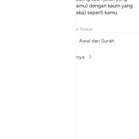
benar) Dia akan menggantikan (kamu) dengan kaum yang
lain, dan mereka tidak akan (durhaka) seperti kamu.
Tafsir
Pelajaran
Refleksi
Konten Terkait
Surah sebelumnya
Awal dari Surah
Surah berikutnya