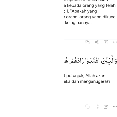
keluar dari sisimu, mereka berkata kepada orang yang telah
diberi ilmu (sahabat-sahabat Nabi), "Apakah yang
dikatakannya tadi?" Mereka itulah orang-orang yang dikunci
hatinya oleh Allah, dan mengikuti keinginannya.
Tafsir
Pelajaran
Refleksi
47:17
الذين اهتدوا زادهم هدى واتاهم تقواهم ١٧
وَالَّذِیْنَ
اهْتَدَوْا
زَادَهُمْ
هُدًی
وَّاٰتٰىهُمْ
تَقْوٰىهُمْ
َٱلَّذِينَ ٱهْتَدَوْا۟ زَادَهُمْ هُدًۭى وَءَاتَىٰهُمْ تَقْوَىٰهُمْ ١٧
Dan orang-orang yang mendapat petunjuk, Allah akan
menambah petunjuk kepada mereka dan menganugerahi
ketakwaan pada mereka.
Tafsir
Pelajaran
Refleksi
47:18