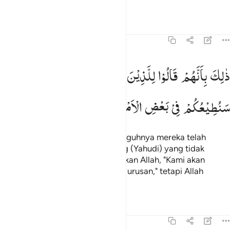
mereka.
Tafsir
Pelajaran
Refleksi
Qiraat
47:26
الك بانهم قالوا للذين كرهوا ما نزل الله سنطيعكم في بعض الامر والله ي
ذٰلِكَ
بِاَنَّهُمْ
قَالُوْا
لِلَّذِیْنَ
كَرِهُوْا
مَا
نَزَّلَ
اللّٰهُ
َٰلِكَ بِأَنَّهُمْ قَالُوا۟ لِلَّذِينَ كَرِهُوا۟ مَا نَزَّلَ ٱللَّهُ سَنُطِيعُكُمْ فِى بَعْضِ ٱلْأَمْرِ ۖ وَٱللّ
سَنُطِیْعُكُمْ
فِیْ
بَعْضِ
الْاَمْرِ ۖۚ
وَاللّٰهُ
یَعْلَمُ
اِسْرَارَهُمْ
Yang demikian itu, karena sesungguhnya mereka telah
mengatakan kepada orang-orang (Yahudi) yang tidak
senang kepada apa yang diturunkan Allah, "Kami akan
mematuhi kamu dalam beberapa urusan," tetapi Allah
mengetahui rahasia mereka.
Tafsir
Pelajaran
Refleksi
Qiraat
47:27