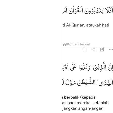
فلا يتدبرون القران ام على قلوب اقفالها ٢٤
اَفَلَا
یَتَدَبَّرُوْنَ
الْقُرْاٰنَ
اَمْ
عَلٰی
قُلُوْبٍ
اَقْفَالُهَا
َفَلَا يَتَدَبَّرُونَ ٱلْقُرْءَانَ أَمْ عَلَىٰ قُلُوبٍ أَقْفَالُهَآ ٢٤
Maka tidakkah mereka menghayati Al-Qur`an, ataukah hati
mereka sudah terkunci?
Tafsir
Pelajaran
Refleksi
Hadits
Konten Terkait
47:25
ن الذين ارتدوا على ادبارهم من بعد ما تبين لهم الهدى الشيطان سول لهم
اِنَّ
الَّذِیْنَ
ارْتَدُّوْا
عَلٰۤی
اَدْبَارِهِمْ
مِّنْ
بَعْدِ
مَا
تَبَیَّنَ
لَهُمُ
ِنَّ ٱلَّذِينَ ٱرْتَدُّوا۟ عَلَىٰٓ أَدْبَـٰرِهِم مِّنۢ بَعْدِ مَا تَبَيَّنَ لَهُمُ ٱلْهُدَى ۙ ٱلشَّيْطَـٰنُ سَوَّ
الْهُدَی ۙ
الشَّیْطٰنُ
سَوَّلَ
لَهُمْ ؕ
وَاَمْلٰی
لَهُمْ
Sesungguhnya orang-orang yang berbalik (kepada
kekafiran) setelah petunjuk itu jelas bagi mereka, setanlah
yang merayu mereka dan memanjangkan angan-angan