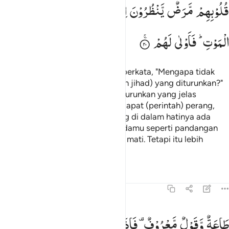
قُلُوْبِهِمْ
مَّرَضٌ
یَّنْظُرُوْنَ
اِلَیْكَ
نَظَرَ
الْمَغْشِیِّ
عَلَیْهِ
مِنَ
الْمَوْتِ ؕ
فَاَوْلٰى
لَهُمْ
Dan orang-orang yang beriman berkata, "Mengapa tidak
ada suatu surah (tentang perintah jihad) yang diturunkan?"
Maka apabila ada suatu surah diturunkan yang jelas
maksudnya dan di dalamnya terdapat (perintah) perang,
engkau melihat orang-orang yang di dalam hatinya ada
penyakit akan memandang kepadamu seperti pandangan
orang yang pingsan karena takut mati. Tetapi itu lebih
pantas bagi mereka.
Tafsir
Pelajaran
Refleksi
47:21
اعة وقول معروف فاذا عزم الامر فلو صدقوا الله لكان خيرا لهم ٢١
طَاعَةٌ
وَّقَوْلٌ
مَّعْرُوْفٌ ۫
فَاِذَا
عَزَمَ
الْاَمْرُ ۫
فَلَوْ
صَدَقُوا
َاعَةٌۭ وَقَوْلٌۭ مَّعْرُوفٌۭ ۚ فَإِذَا عَزَمَ ٱلْأَمْرُ فَلَوْ صَدَقُوا۟ ٱللَّهَ لَكَانَ خ