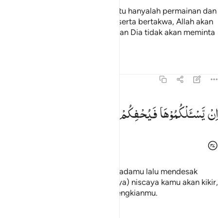
Sesungguhnya kehidupan dunia itu hanyalah permainan dan
senda gurau. Jika kamu beriman serta bertakwa, Allah akan
memberikan pahala kepadamu, dan Dia tidak akan meminta
hartamu.
Tafsir
Pelajaran
Refleksi
47:37
ن يسالكموها فيحفكم تبخلوا ويخرج اضغانكم ٣٧
اِنْ
یَّسْـَٔلْكُمُوْهَا
فَیُحْفِكُمْ
تَبْخَلُوْا
وَیُخْرِجْ
اَضْغَانَكُمْ
ِن يَسْـَٔلْكُمُوهَا فَيُحْفِكُمْ تَبْخَلُوا۟ وَيُخْرِجْ أَضْغَـٰنَكُمْ ٣٧
Sekiranya Dia meminta harta kepadamu lalu mendesak
kamu (agar memberikan semuanya) niscaya kamu akan kikir,
dan Dia akan menampakkan kedengkianmu.