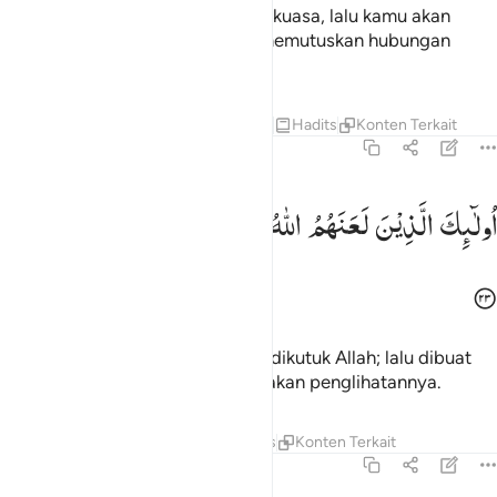
Maka apakah sekiranya kamu berkuasa, lalu kamu akan
berbuat kerusakan di bumi dan memutuskan hubungan
kekeluargaan?
Tafsir
Pelajaran
Refleksi
Qiraat
Hadits
Konten Terkait
47:23
ولايك الذين لعنهم الله فاصمهم واعمى ابصارهم ٢٣
اُولٰٓىِٕكَ
الَّذِیْنَ
لَعَنَهُمُ
اللّٰهُ
فَاَصَمَّهُمْ
وَاَعْمٰۤی
اَبْصَارَهُمْ
ُو۟لَـٰٓئِكَ ٱلَّذِينَ لَعَنَهُمُ ٱللَّهُ فَأَصَمَّهُمْ وَأَعْمَىٰٓ أَبْصَـٰرَهُمْ ٢٣
Mereka itulah orang-orang yang dikutuk Allah; lalu dibuat
tuli (pendengarannya) dan dibutakan penglihatannya.
Tafsir
Pelajaran
Refleksi
Hadits
Konten Terkait
47:24