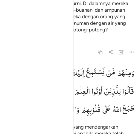
dan sungai-sungai madu yang murni. Di dalamnya mereka
memperoleh segala macam buah-buahan, dan ampunan
dari Tuhan mereka. Samakah mereka dengan orang yang
kekal dalam neraka, dan diberi minuman dengan air yang
mendidih, sehingga ususnya terpotong-potong?
Tafsir
Pelajaran
Refleksi
Qiraat
47:16
منهم من يستمع اليك حتى اذا خرجوا من عندك قالوا للذين اوتوا العلم ماذا
وَمِنْهُمْ
مَّنْ
یَّسْتَمِعُ
اِلَیْكَ ۚ
حَتّٰۤی
اِذَا
خَرَجُوْا
مِنْ
عِنْدِكَ
َمِنْهُم مَّن يَسْتَمِعُ إِلَيْكَ حَتَّىٰٓ إِذَا خَرَجُوا۟ مِنْ عِندِكَ قَالُوا۟ لِلَّذِينَ أُوتُوا۟ ٱلْ
قَالُوْا
لِلَّذِیْنَ
اُوْتُوا
الْعِلْمَ
مَاذَا
قَالَ
اٰنِفًا ۫
اُولٰٓىِٕكَ
الَّذِیْنَ
طَبَعَ
اللّٰهُ
عَلٰی
قُلُوْبِهِمْ
وَاتَّبَعُوْۤا
اَهْوَآءَهُمْ
Dan di antara mereka ada orang yang mendengarkan
perkataanmu (Muhammad), tetapi apabila mereka telah