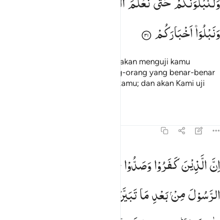
وَلَنَبْلُوَنَّكُمْ
حَتّٰی
نَعْلَمَ
الْمُجٰهِدِیْنَ
مِنْكُمْ
وَالصّٰبِرِیْنَ ۙ
َلَنَبْلُوَنَّكُمْ حَتَّىٰ نَعْلَمَ ٱلْمُجَـٰهِدِينَ مِنكُمْ وَٱلصَّـٰبِرِينَ وَنَبْلُوَا۟ أَخْبَارَكُمْ ٣١
وَنَبْلُوَاۡ
اَخْبَارَكُمْ
Dan sungguh, Kami benar-benar akan menguji kamu
sehingga Kami mengetahui orang-orang yang benar-benar
berjihad dan bersabar di antara kamu; dan akan Kami uji
perihal kamu.
Tafsir
Pelajaran
Refleksi
Qiraat
47:32
ن الذين كفروا وصدوا عن سبيل الله وشاقوا الرسول من بعد ما تبين لهم
اِنَّ
الَّذِیْنَ
كَفَرُوْا
وَصَدُّوْا
عَنْ
سَبِیْلِ
اللّٰهِ
وَشَآقُّوا
ِنَّ ٱلَّذِينَ كَفَرُوا۟ وَصَدُّوا۟ عَن سَبِيلِ ٱللَّهِ وَشَآقُّوا۟ ٱلرَّسُولَ مِنۢ بَعْدِ مَا تَبَيَّنَ لَهُمُ 
الرَّسُوْلَ
مِنْ
بَعْدِ
مَا
تَبَیَّنَ
لَهُمُ
الْهُدٰی ۙ
لَنْ
یَّضُرُّوا