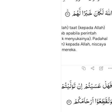
اللّٰهَ
لَكَانَ
خَیْرًا
لَّهُمْ
(Yang lebih baik bagi mereka adalah) taat (kepada Allah)
dan bertutur kata yang baik. Sebab apabila perintah
(perang) ditetapkan (mereka tidak menyukainya). Padahal
jika mereka benar-benar (beriman) kepada Allah, niscaya
yang demikian itu lebih baik bagi mereka.
Tafsir
Pelajaran
Refleksi
47:22
هل عسيتم ان توليتم ان تفسدوا في الارض وتقطعوا ارحامكم ٢٢
فَهَلْ
عَسَیْتُمْ
اِنْ
تَوَلَّیْتُمْ
اَنْ
تُفْسِدُوْا
فِی
الْاَرْضِ
َهَلْ عَسَيْتُمْ إِن تَوَلَّيْتُمْ أَن تُفْسِدُوا۟ فِى ٱلْأَرْضِ وَتُقَطِّعُوٓا۟ أَرْحَامَكُمْ ٢٢
وَتُقَطِّعُوْۤا
اَرْحَامَكُمْ