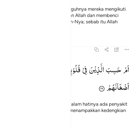
Yang demikian itu, karena sesungguhnya mereka mengikuti
apa yang menimbulkan kemurkaan Allah dan membenci
(apa yang menimbulkan) keridaan-Nya; sebab itu Allah
menghapus segala amal mereka.
Tafsir
Pelajaran
Refleksi
Qiraat
47:29
م حسب الذين في قلوبهم مرض ان لن يخرج الله اضغانهم ٢٩
اَمْ
حَسِبَ
الَّذِیْنَ
فِیْ
قُلُوْبِهِمْ
مَّرَضٌ
اَنْ
لَّنْ
یُّخْرِجَ
اللّٰهُ
َمْ حَسِبَ ٱلَّذِينَ فِى قُلُوبِهِم مَّرَضٌ أَن لَّن يُخْرِجَ ٱللَّهُ أَضْغَـٰنَهُمْ ٢٩
اَضْغَانَهُمْ
Atau apakah orang-orang yang dalam hatinya ada penyakit
mengira bahwa Allah tidak akan menampakkan kedengkian
mereka?