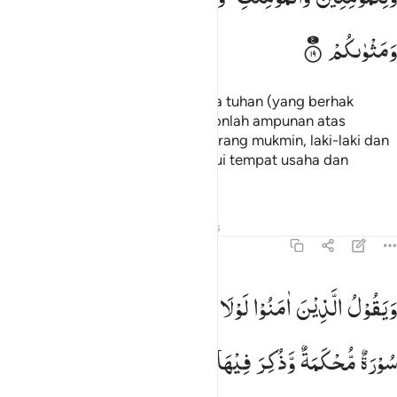
وَمَثْوٰىكُمْ
Maka ketahuilah, bahwa tidak ada tuhan (yang berhak
disembah) selain Allah, dan mohonlah ampunan atas
dosamu dan atas (dosa) orang-orang mukmin, laki-laki dan
perempuan. Dan Allah mengetahui tempat usaha dan
tempat tinggalmu.
Tafsir
Pelajaran
Refleksi
Hadits
47:20
يقول الذين امنوا لولا نزلت سورة فاذا انزلت سورة محكمة وذكر فيها 
وَیَقُوْلُ
الَّذِیْنَ
اٰمَنُوْا
لَوْلَا
نُزِّلَتْ
سُوْرَةٌ ۚ
فَاِذَاۤ
اُنْزِلَتْ
َيَقُولُ ٱلَّذِينَ ءَامَنُوا۟ لَوْلَا نُزِّلَتْ سُورَةٌۭ ۖ فَإِذَآ أُنزِلَتْ سُورَةٌۭ مُّحْكَمَةٌۭ وَذُكِرَ فِي
سُوْرَةٌ
مُّحْكَمَةٌ
وَّذُكِرَ
فِیْهَا
الْقِتَالُ ۙ
رَاَیْتَ
الَّذِیْنَ
فِیْ