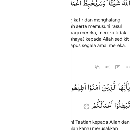
اللّٰهَ
شَیْـًٔا ؕ
وَسَیُحْبِطُ
اَعْمَالَهُمْ
Sesungguhnya orang-orang yang kafir dan menghalang-
halangi (orang lain) dari jalan Allah serta memusuhi rasul
setelah ada petunjuk yang jelas bagi mereka, mereka tidak
akan dapat memberi mudarat (bahaya) kepada Allah sedikit
pun. Dan kelak Allah akan menghapus segala amal mereka.
Tafsir
Pelajaran
Refleksi
47:33
۞ ا ايها الذين امنوا اطيعوا الله واطيعوا الرسول ولا تبطلوا اعمالكم ٣٣
یٰۤاَیُّهَا
الَّذِیْنَ
اٰمَنُوْۤا
اَطِیْعُوا
اللّٰهَ
وَاَطِیْعُوا
الرَّسُوْلَ
وَلَا
َـٰٓأَيُّهَا ٱلَّذِينَ ءَامَنُوٓا۟ أَطِيعُوا۟ ٱللَّهَ وَأَطِيعُوا۟ ٱلرَّسُولَ وَلَا تُبْطِلُوٓا۟ أَعْم
تُبْطِلُوْۤا
اَعْمَالَكُمْ
Wahai orang-orang yang beriman! Taatlah kepada Allah dan
taatlah kepada Rasul, dan janganlah kamu merusakkan