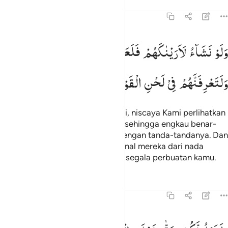
Tafsir
Pelajaran
Refleksi
47:30
لو نشاء لاريناكهم فلعرفتهم بسيماهم ولتعرفنهم في لحن القول والله يع
وَلَوْ
نَشَآءُ
لَاَرَیْنٰكَهُمْ
فَلَعَرَفْتَهُمْ
بِسِیْمٰهُمْ ؕ
َلَوْ نَشَآءُ لَأَرَيْنَـٰكَهُمْ فَلَعَرَفْتَهُم بِسِيمَـٰهُمْ ۚ وَلَتَعْرِفَنَّهُمْ فِى لَحْنِ ٱلْقَوْلِ ۚ وَٱللَّه
وَلَتَعْرِفَنَّهُمْ
فِیْ
لَحْنِ
الْقَوْلِ ؕ
وَاللّٰهُ
یَعْلَمُ
اَعْمَالَكُمْ
Dan sekiranya Kami menghendaki, niscaya Kami perlihatkan
mereka kepadamu (Muhammad) sehingga engkau benar-
benar dapat mengenal mereka dengan tanda-tandanya. Dan
engkau benar-benar akan mengenal mereka dari nada
bicaranya, dan Allah mengetahui segala perbuatan kamu.
Tafsir
Pelajaran
Refleksi
47:31
لنبلونكم حتى نعلم المجاهدين منكم والصابرين ونبلو اخباركم ٣١