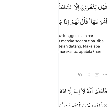
هل ينظرون الا الساعة ان تاتيهم بغتة فقد جاء اشراطها فانى لهم اذا جاء
فَهَلْ
یَنْظُرُوْنَ
اِلَّا
السَّاعَةَ
اَنْ
تَاْتِیَهُمْ
بَغْتَةً ۚ
فَقَدْ
جَآءَ
َهَلْ يَنظُرُونَ إِلَّا ٱلسَّاعَةَ أَن تَأْتِيَهُم بَغْتَةًۭ ۖ فَقَدْ جَآءَ أَشْرَاطُهَا ۚ فَأَنَّىٰ لَهُمْ إِذَا جَآ
اَشْرَاطُهَا ۚ
فَاَنّٰی
لَهُمْ
اِذَا
جَآءَتْهُمْ
ذِكْرٰىهُمْ
Maka apalagi yang mereka tunggu-tunggu selain hari
Kiamat, yang akan datang kepada mereka secara tiba-tiba,
karena tanda-tandanya sungguh telah datang. Maka apa
gunanya bagi mereka kesadaran mereka itu, apabila (hari
Kiamat) itu sudah datang?
Tafsir
Pelajaran
Refleksi
47:19
اعلم انه لا الاه الا الله واستغفر لذنبك وللمومنين والمومنات والله يعلم 
فَاعْلَمْ
اَنَّهٗ
لَاۤ
اِلٰهَ
اِلَّا
اللّٰهُ
وَاسْتَغْفِرْ
لِذَنْۢبِكَ
َٱعْلَمْ أَنَّهُۥ لَآ إِلَـٰهَ إِلَّا ٱللَّهُ وَٱسْتَغْفِرْ لِذَنۢبِكَ وَلِلْمُؤْمِنِينَ وَٱلْمُؤْمِنَـٰتِ ۗ وَٱللَّهُ 
وَلِلْمُؤْمِنِیْنَ
وَالْمُؤْمِنٰتِ ؕ
وَاللّٰهُ
یَعْلَمُ
مُتَقَلَّبَكُمْ