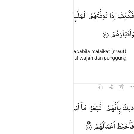
كيف اذا توفتهم الملايكة يضربون وجوههم وادبارهم ٢٧
فَكَیْفَ
اِذَا
تَوَفَّتْهُمُ
الْمَلٰٓىِٕكَةُ
یَضْرِبُوْنَ
وُجُوْهَهُمْ
َكَيْفَ إِذَا تَوَفَّتْهُمُ ٱلْمَلَـٰٓئِكَةُ يَضْرِبُونَ وُجُوهَهُمْ وَأَدْبَـٰرَهُمْ ٢٧
وَاَدْبَارَهُمْ
Maka bagaimana (nasib mereka) apabila malaikat (maut)
mencabut nyawa mereka, memukul wajah dan punggung
mereka?
Tafsir
Pelajaran
Refleksi
47:28
الك بانهم اتبعوا ما اسخط الله وكرهوا رضوانه فاحبط اعمالهم ٢٨
ذٰلِكَ
بِاَنَّهُمُ
اتَّبَعُوْا
مَاۤ
اَسْخَطَ
اللّٰهَ
وَكَرِهُوْا
رِضْوَانَهٗ
َٰلِكَ بِأَنَّهُمُ ٱتَّبَعُوا۟ مَآ أَسْخَطَ ٱللَّهَ وَكَرِهُوا۟ رِضْوَٰنَهُۥ فَأَحْبَطَ أَعْمَـٰلَهُمْ ٢٨
فَاَحْبَطَ
اَعْمَالَهُمْ