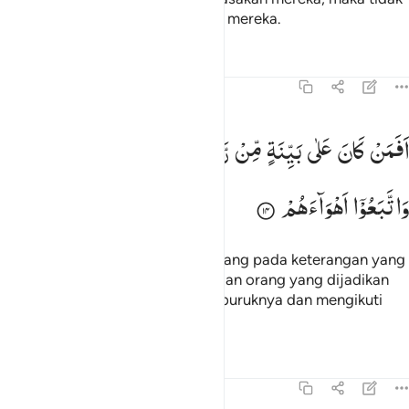
ada seorang pun yang menolong mereka.
Tafsir
Pelajaran
Refleksi
Qiraat
47:14
فمن كان على بينة من ربه كمن زين له سوء عمله واتبعوا اهواءهم ١٤
اَفَمَنْ
كَانَ
عَلٰی
بَیِّنَةٍ
مِّنْ
رَّبِّهٖ
كَمَنْ
زُیِّنَ
لَهٗ
سُوْٓءُ
عَمَلِهٖ
َفَمَن كَانَ عَلَىٰ بَيِّنَةٍۢ مِّن رَّبِّهِۦ كَمَن زُيِّنَ لَهُۥ سُوٓءُ عَمَلِهِۦ وَٱتَّبَعُوٓا۟ أَهْو
وَاتَّبَعُوْۤا
اَهْوَآءَهُمْ
Maka apakah orang yang berpegang pada keterangan yang
datang dari Tuhannya sama dengan orang yang dijadikan
terasa indah baginya perbuatan buruknya dan mengikuti
keinginannya?
Tafsir
Pelajaran
Refleksi
47:15