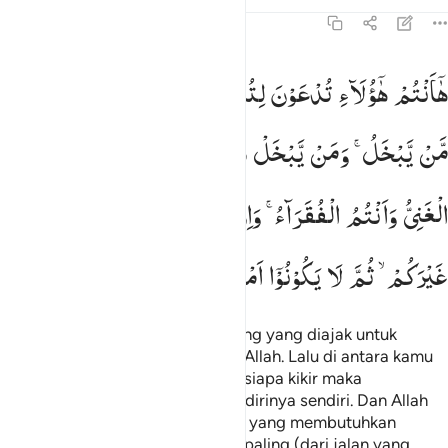
Tafsir
Pelajaran
Refleksi
47:38
ا انتم هاولاء تدعون لتنفقوا في سبيل الله فمنكم من يبخل ومن يبخل فانم
هٰۤاَنْتُمْ
هٰۤؤُلَآءِ
تُدْعَوْنَ
لِتُنْفِقُوْا
فِیْ
سَبِیْلِ
اللّٰهِ ۚ
فَمِنْكُمْ
َـٰٓأَنتُمْ هَـٰٓؤُلَآءِ تُدْعَوْنَ لِتُنفِقُوا۟ فِى سَبِيلِ ٱللَّهِ فَمِنكُم مَّن يَبْخَلُ ۖ وَمَن يَبْخَل
مَّنْ
یَّبْخَلُ ۚ
وَمَنْ
یَّبْخَلْ
فَاِنَّمَا
یَبْخَلُ
عَنْ
نَّفْسِهٖ ؕ
وَاللّٰهُ
الْغَنِیُّ
وَاَنْتُمُ
الْفُقَرَآءُ ۚ
وَاِنْ
تَتَوَلَّوْا
یَسْتَبْدِلْ
قَوْمًا
غَیْرَكُمْ ۙ
ثُمَّ
لَا
یَكُوْنُوْۤا
اَمْثَالَكُمْ
Ingatlah, kamu adalah orang-orang yang diajak untuk
menginfakkan (hartamu) di jalan Allah. Lalu di antara kamu
ada orang yang kikir, dan barangsiapa kikir maka
sesungguhnya dia kikir terhadap dirinya sendiri. Dan Allah
lah Yang Mahakaya, dan kamulah yang membutuhkan
(karunia-Nya). Dan jika kamu berpaling (dari jalan yang