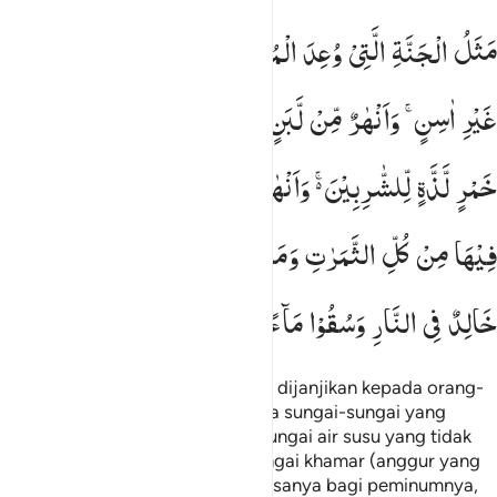
ثل الجنة التي وعد المتقون فيها انهار من ماء غير اسن وانهار من لب
مَثَلُ
الْجَنَّةِ
الَّتِیْ
وُعِدَ
الْمُتَّقُوْنَ ؕ
فِیْهَاۤ
اَنْهٰرٌ
مِّنْ
مَّآءٍ
َّثَلُ ٱلْجَنَّةِ ٱلَّتِى وُعِدَ ٱلْمُتَّقُونَ ۖ فِيهَآ أَنْهَـٰرٌۭ مِّن مَّآءٍ غَيْرِ ءَاسِنٍۢ
غَیْرِ
اٰسِنٍ ۚ
وَاَنْهٰرٌ
مِّنْ
لَّبَنٍ
لَّمْ
یَتَغَیَّرْ
طَعْمُهٗ ۚ
وَاَنْهٰرٌ
مِّنْ
خَمْرٍ
لَّذَّةٍ
لِّلشّٰرِبِیْنَ ۚ۬
وَاَنْهٰرٌ
مِّنْ
عَسَلٍ
مُّصَفًّی ؕ
وَلَهُمْ
فِیْهَا
مِنْ
كُلِّ
الثَّمَرٰتِ
وَمَغْفِرَةٌ
مِّنْ
رَّبِّهِمْ ؕ
كَمَنْ
هُوَ
خَالِدٌ
فِی
النَّارِ
وَسُقُوْا
مَآءً
حَمِیْمًا
فَقَطَّعَ
اَمْعَآءَهُمْ
Perumpamaan taman surga yang dijanjikan kepada orang-
orang yang bertakwa; di sana ada sungai-sungai yang
airnya tidak payau, dan sungai-sungai air susu yang tidak
berubah rasanya, dan sungai-sungai khamar (anggur yang
tidak memabukkan) yang lezat rasanya bagi peminumnya,