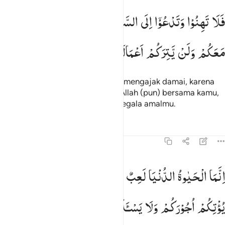
لا تهنوا وتدعوا الى السلم وانتم الاعلون والله معكم ولن يتركم اعمالكم ٥
فَلَا
تَهِنُوْا
وَتَدْعُوْۤا
اِلَی
السَّلْمِ ۖۗ
وَاَنْتُمُ
الْاَعْلَوْنَ ۖۗ
وَاللّٰهُ
َلَا تَهِنُوا۟ وَتَدْعُوٓا۟ إِلَى ٱلسَّلْمِ وَأَنتُمُ ٱلْأَعْلَوْنَ وَٱللَّهُ مَعَكُمْ وَلَن يَتِرَكُمْ أَع
مَعَكُمْ
وَلَنْ
یَّتِرَكُمْ
اَعْمَالَكُمْ
Maka janganlah kamu lemah dan mengajak damai, karena
kamulah yang lebih unggul, dan Allah (pun) bersama kamu,
dan Dia tidak akan mengurangi segala amalmu.
Tafsir
Pelajaran
Refleksi
Qiraat
47:36
نما الحياة الدنيا لعب ولهو وان تومنوا وتتقوا يوتكم اجوركم ولا يسالكم امو
اِنَّمَا
الْحَیٰوةُ
الدُّنْیَا
لَعِبٌ
وَّلَهْوٌ ؕ
وَاِنْ
تُؤْمِنُوْا
وَتَتَّقُوْا
ِنَّمَا ٱلْحَيَوٰةُ ٱلدُّنْيَا لَعِبٌۭ وَلَهْوٌۭ ۚ وَإِن تُؤْمِنُوا۟ وَتَتَّقُوا۟ يُؤْتِكُمْ أُجُورَكُمْ وَ
یُؤْتِكُمْ
اُجُوْرَكُمْ
وَلَا
یَسْـَٔلْكُمْ
اَمْوَالَكُمْ