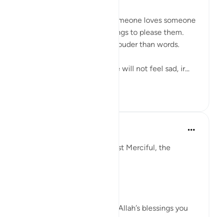
One of the ways we know someone loves someone
is when they follow or do things to please them.
Actions indeed speak much louder than words.
So if we love Allah deeply we will not feel sad, ir...
Lihat lainnya
6
0
149
Razia Zahra
tahun lalu
·
Referensi
ayat 29:1-10
In the Name of Allah, the Most Merciful, the
Especially Merciful,
Again, I’m here.
When you were in receipt of Allah’s blessings you