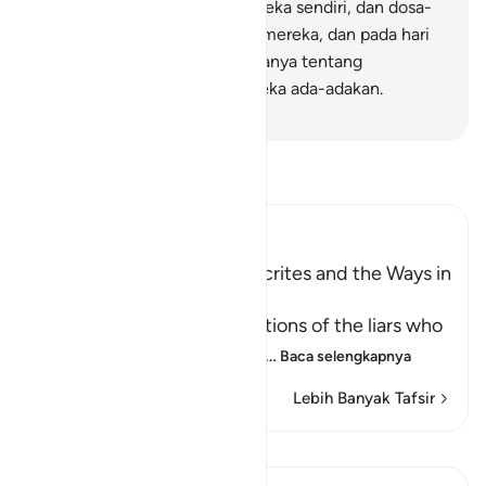
akan memikul dosa-dosa mereka sendiri, dan dosa-
dosa yang lain bersama dosa mereka, dan pada hari
Kiamat mereka pasti akan ditanya tentang
kebohongan yang selalu mereka ada-adakan.
-
Indonesian Islamic affairs ministry
Bacalah Tafsir
Ibn Kathir (Abridged)
The Attitudes of the Hypocrites and the Ways in
which Allah tests People
Allah mentions the descriptions of the liars who
falsely claim faith with thei
…
Baca selengkapnya
Lebih Banyak Tafsir
Pelajaran