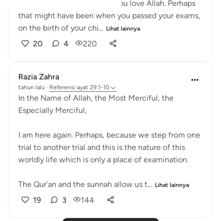
exclaimed through joy that you love Allah. Perhaps
that might have been when you passed your exams,
on the birth of your chi...
Lihat lainnya
20
4
220
Razia Zahra
tahun lalu
·
Referensi
ayat 29:1-10
In the Name of Allah, the Most Merciful, the
Especially Merciful,
I am here again. Perhaps, because we step from one
trial to another trial and this is the nature of this
worldly life which is only a place of examination.
The Qur’an and the sunnah allow us t...
Lihat lainnya
19
3
144