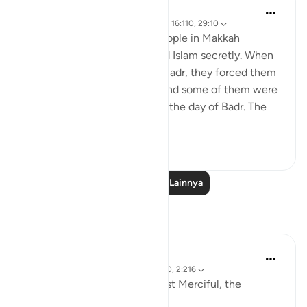
Prophetic Commentary
8 tahun yang lalu
·
Referensi
ayat 4:97, 16:110, 29:10
Ibn ‘Abbâs narrates: Some people in Makkah
accepted Islam and practiced Islam secretly. When
the polytheists came out to Badr, they forced them
to set out against their will, and some of them were
killed with the polytheists on the day of Badr. The
Muslims sai...
Lihat lainnya
1
1
885
Baca Pelajaran Lainnya
Refleksi
Razia Zahra
2 tahun yang lalu
·
Referensi
ayat 29:10, 2:216
In the Name of Allah, the Most Merciful, the
Esoecially Merciful,