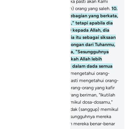
mengerjakan kebajikan, mereka pasti akan Kami
masukkan ke dalam (golongan) orang yang saleh.
10
.
Dan di antara manusia ada sebagian yang berkata,
"Kami beriman kepada Allah," tetapi apabila dia
disakiti (karena dia beriman) kepada Allah, dia
menganggap cobaan manusia itu sebagai siksaan
Allah. Dan jika datang pertolongan dari Tuhanmu,
niscaya mereka akan berkata, "Sesungguhnya
kami bersama kamu." Bukankah Allah lebih
mengetahui apa yang ada di dalam dada semua
manusia ?
11
.
Dan Allah pasti mengetahui orang-
orang yang beriman dan Dia pasti mengetahui orang-
orang yang munafik.
12
.
Dan orang-orang yang kafir
berkata kepada orang-orang yang beriman, "Ikutilah
jalan kami, dan kami akan memikul dosa-dosamu,"
padahal mereka sedikit pun tidak (sanggup) memikul
dosa-dosa mereka sendiri. Sesungguhnya mereka
benar-benar pendusta.
13
.
Dan mereka benar-benar