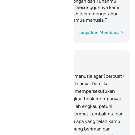
Allah.
Dan jika datang pertolongan dari Tuhanmu,
1
niscaya mereka akan berkata, "Sesungguhnya kami
bersama kamu." Bukankah Allah lebih mengetahui
apa yang ada di dalam dada semua manusia ?
Kata demi kata
Lanjutkan Membaca
Baca dalam Konteks
Bab 29, Halaman 358, Juz 20
8
.
Dan Kami wajibkan kepada manusia agar (berbuat)
kebaikan kepada kedua orang tuanya. Dan jika
keduanya memaksamu untuk mempersekutukan
Aku dengan sesuatu yang engkau tidak mempunyai
ilmu tentang itu, maka janganlah engkau patuhi
keduanya. Hanya kepada-Ku tempat kembalimu, dan
akan Aku beritakan kepadamu apa yang telah kamu
kerjakan.
9
.
Dan orang-orang yang beriman dan