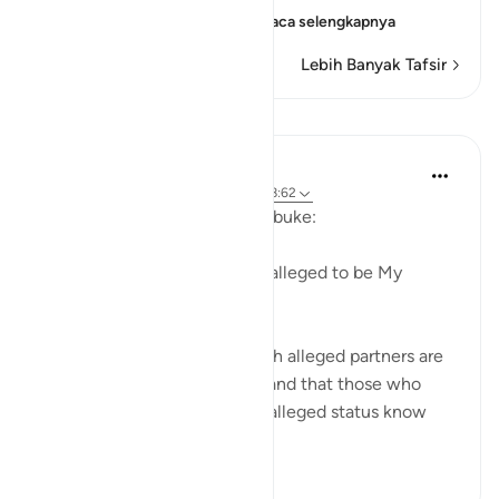
on the Day of Resurrect
…
Baca selengkapnya
Lebih Banyak Tafsir
Pelajaran
In the Shade of the Quran
31 minggu yang lalu
·
Referensi
ayat 28:62
The first question is one of rebuke:
"Where are those whom you alleged to be My
partners?" (Verse 62)
God certainly knows that such alleged partners are
not to be found on that day, and that those who
made the claims about their alleged status know
nothing a...
Lihat lainnya
0
0