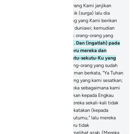
61
.
Maka apakah sama orang yang Kami janjikan
kepadanya suatu janji yang baik (surga) lalu dia
memperolehnya, dengan orang yang Kami berikan
kepadanya kesenangan hidup duniawi; kemudian
pada hari Kiamat dia termasuk orang-orang yang
diseret (ke dalam neraka)?
62
.
Dan (ingatlah) pada
hari ketika Dia (Allah) menyeru mereka dan
berfirman, "Di manakah sekutu-sekutu-Ku yang
dahulu kamu klaim?"
63
.
Orang-orang yang sudah
pasti akan mendapatkan hukuman berkata, "Ya Tuhan
kami, mereka inilah orang-orang yang kami sesatkan;
kami telah menyesatkan mereka sebagaimana kami
(sendiri) sesat, kami menyatakan kepada Engkau
berlepas diri (dari mereka), mereka sekali-kali tidak
menyembah kami."
64
.
Dan dikatakan (kepada
mereka), "Serulah sekutu-sekutumu," lalu mereka
menyerunya, tetapi yang diseru tidak
menyambutnya, dan mereka melihat azab. (Mereka