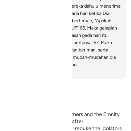
itu berkeinginan) sekiranya mereka dahulu menerima
petunjuk.
65
.
Dan (Ingatlah) pada hari ketika Dia
(Allah) menyeru mereka, dan berfirman, "Apakah
jawabanmu terhadap para rasul?"
66
.
Maka gelaplah
bagi mereka segala macam alasan pada hari itu,
karena itu mereka tidak saling bertanya.
67
.
Maka
adapun orang yang bertobat dan beriman, serta
mengerjakan kebajikan, maka mudah-mudahan dia
termasuk orang yang beruntung.
-
Indonesian Islamic affairs ministry
Bacalah Tafsir
Ibn Kathir (Abridged)
The Idolators and Their Partners and the Emnity
between Them in the Hereafter
Allah informs of how He will rebuke the idolators