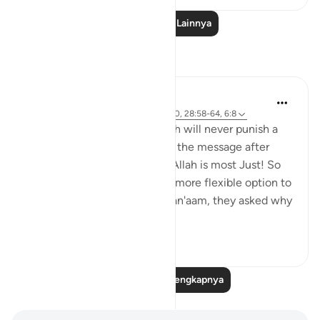
Baca Pelajaran Lainnya
Refleksi
Hana Alasry
6 tahun yang lalu
·
Referensi
ayat 57:20, 28:58-64, 6:8
Again the same promise, Allah will never punish a
people unless they've denied the message after
being sent a messenger and Allah is most Just! So
just in fact, that He gave the more flexible option to
the disbelievers. In Surat Al=an'aam, they asked why
they ...
Lihat lainnya
2
0
Baca Refleksi Selengkapnya