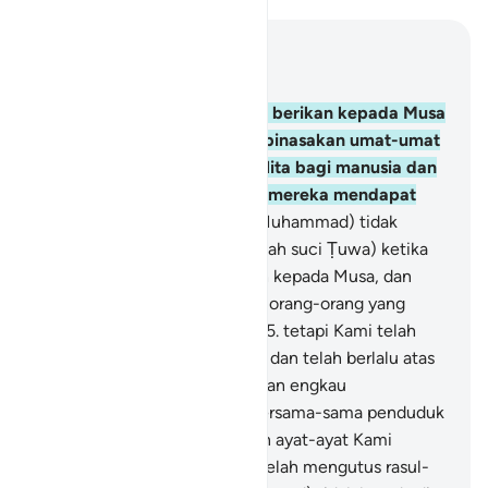
Baca dalam Konteks
Bab 28, Halaman 352, Juz 20
43
.
Dan sungguh, telah Kami berikan kepada Musa
Kitab (Taurat) setelah Kami binasakan umat-umat
terdahulu, untuk menjadi pelita bagi manusia dan
petunjuk serta rahmat, agar mereka mendapat
pelajaran.
44
.
Dan engkau (Muhammad) tidak
berada di sebelah barat (lembah suci Ṭuwa) ketika
Kami menyampaikan perintah kepada Musa, dan
engkau tidak (pula) termasuk orang-orang yang
menyaksikan (kejadian itu),
45
.
tetapi Kami telah
menciptakan beberapa umat, dan telah berlalu atas
mereka masa yang panjang, dan engkau
(Muhammad) tidak tinggal bersama-sama penduduk
Madyan dengan membacakan ayat-ayat Kami
kepada mereka, tetapi Kami telah mengutus rasul-