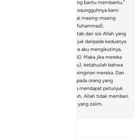
Harun adalah) dua penyihir yang bantu membantu."
Dan mereka (juga) berkata, "Sesungguhnya kami
sama sekali tidak mempercayai masing-masing
mereka itu."
49
.
Katakanlah (Muhammad),
"Datangkanlah olehmu satu kitab dari sisi Allah yang
kitab itu lebih memberi petunjuk daripada keduanya
(Taurat dan Al-Qur`an), niscaya aku mengikutinya,
jika kamu orang yang benar."
50
.
Maka jika mereka
tidak menjawab (tantanganmu), ketahuilah bahwa
mereka hanyalah mengikuti keinginan mereka. Dan
siapakah yang lebih sesat daripada orang yang
mengikuti keinginannya tanpa mendapat petunjuk
dari Allah sedikit pun? Sungguh, Allah tidak memberi
petunjuk kepada orang-orang yang zalim.
-
Indonesian Islamic affairs ministry
Bacalah Tafsir