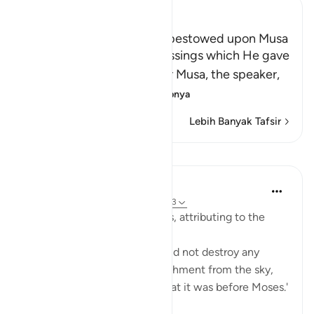
Ibn Kathir (Abridged)
The Blessings which Allah bestowed upon Musa
Allah tells us about the blessings which He gave
His servant and Messenger Musa, the speaker,
may the best
…
Baca selengkapnya
Lebih Banyak Tafsir
Pelajaran
Prophetic Commentary
8 tahun yang lalu
·
Referensi
ayat 28:43
Abu Sa‘eed al-Khudri narrates, attributing to the
Prophet (saws):
'Allah, Blessed and Exalted, did not destroy any
nation with any form of punishment from the sky,
nor from the earth, except that it was before Moses.'
Then he recited: