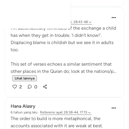
Hana Alasry
6 tahun yang lalu
·
Referensi
ayat 57:16, 28:43-48
I'm automatically reminded of the exchange a child
has when they get in trouble. 'I didn't know!'.
Displacing blame is childish but we see it in adults
too.
This set of verses echoes a similar sentiment that
other places in the Quran do; look at the nations/p...
Lihat lainnya
2
0
Hana Alasry
6 tahun yang lalu
·
Referensi
ayat 28:38-44, 17:15
The order to build is more metaphorical, the
accounts associated with it are weak at best.