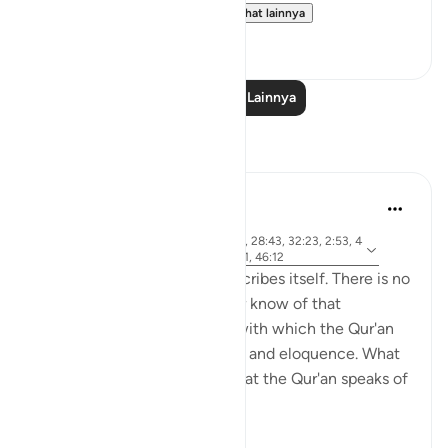
And We gave Moses the ...
Lihat lainnya
0
0
Baca Pelajaran Lainnya
Refleksi
Khalid Bashir
6 tahun yang lalu
·
ayat 37:117, 7:145, 5:46, 11:17, 28:43, 32:23, 2:53, 4
Referensi
0:53-54, 6:154, 5:43-44, 6:91, 46:12
The Qur'an is a book that describes itself. There is no
other book that I have read or know of that
describes itself in a manner with which the Qur'an
speaks of its own uniqueness and eloquence. What
is even more remarkable is that the Qur'an speaks of
yet ano...
Lihat lainnya
6
0