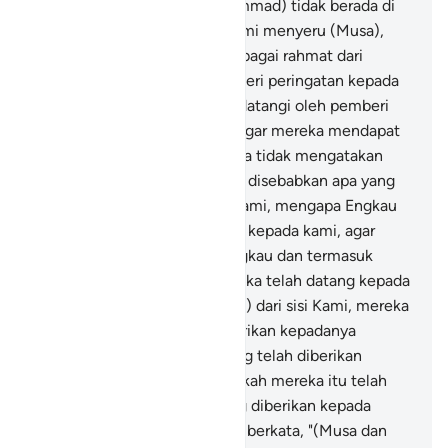
rasul.
46
.
Dan engkau (Muhammad) tidak berada di
dekat Tur (gunung) ketika Kami menyeru (Musa),
tetapi (Kami utus engkau) sebagai rahmat dari
Tuhanmu, agar engkau memberi peringatan kepada
kaum (Quraisy) yang tidak didatangi oleh pemberi
peringatan sebelum engkau agar mereka mendapat
pelajaran.
47
.
Dan agar mereka tidak mengatakan
ketika azab menimpa mereka disebabkan apa yang
mereka kerjakan, "Ya Tuhan kami, mengapa Engkau
tidak mengutus seorang rasul kepada kami, agar
kami mengikuti ayat-ayat Engkau dan termasuk
orang mukmin."
48
.
Maka ketika telah datang kepada
mereka kebenaran (Al-Qur`an) dari sisi Kami, mereka
berkata, "Mengapa tidak diberikan kepadanya
(Muhammad) seperti apa yang telah diberikan
kepada Musa dahulu?" Bukankah mereka itu telah
ingkar (juga) kepada apa yang diberikan kepada
Musa dahulu? Mereka dahulu berkata, "(Musa dan