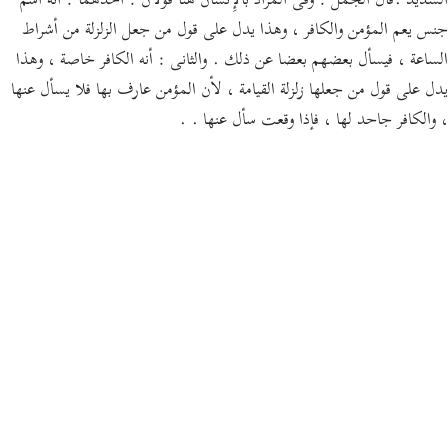
الشديد .قال الجمل : وفى المراد بالإِنسان هنا قولان : أحدهما : أنه اسم
جنس يعم المؤمن والكافر ، وهذا يدل على قول من جعل الزلزلة من أشراط
الساعة ، فيسأل بعضهم بعضا عن ذلك . والثانى : أنه الكافر خاصة ، وهذا
يدل على قول من جعلها زلزلة القيامة ، لأن المؤمن عارف بها فلا يسأل عنها
، والكافر جاحد لها ، فإذا وقعت سأل عنها . .