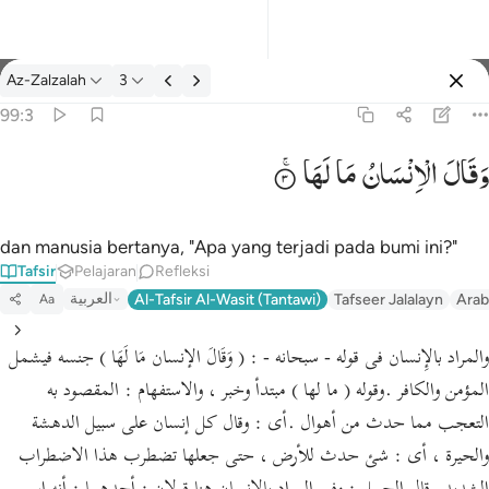
tafsir: Az-Zalzalah 99:3
Az-Zalzalah
3
Masuk
99:3
وَقَالَ
الْاِنْسَانُ
مَا
لَهَا
وقال الانسان ما لها ٣
وَقَالَ ٱلْإِنسَـٰنُ مَا لَهَا ٣
dan manusia bertanya, "Apa yang terjadi pada bumi ini?"
Tafsir
Pelajaran
Refleksi
العربية
Al-Tafsir Al-Wasit (Tantawi)
Tafseer Jalalayn
Arab
Aa
والمراد بالإِنسان فى قوله - سبحانه - : ( وَقَالَ الإنسان مَا لَهَا ) جنسه فيشمل
المؤمن والكافر .وقوله ( ما لها ) مبتدأ وخبر ، والاستفهام : المقصود به
التعجب مما حدث من أهوال .أى : وقال كل إنسان على سبيل الدهشة
والحيرة ، أى : شئ حدث للأرض ، حتى جعلها تضطرب هذا الاضطراب