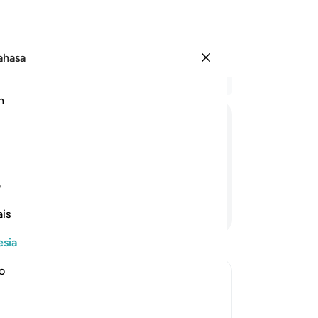
Bahasa
Masuk
Ba
h
Bab
75
فَنُزُلٌ
مِّنْ
حَمِیْمٍ
bi
be
77
ف
mu
Lanjutkan Membaca
is
79
ya
esia
81
Qu
no
te
eath
83