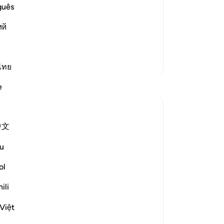
ople face upon their death. Either they
ke
guês
ir rank on the right, or those who
ka
ий
dance and were ignorant about Allah
…
ke
86
(ol
Lebih Banyak Tafsir
(n
ไทย
(o
e
(k
ke
ke
中文
91
(s
u
go
turned its back on this world to begin its
di
ol
di
ili
be
lose to God, he will have repose,
Tu
Việt
-
In