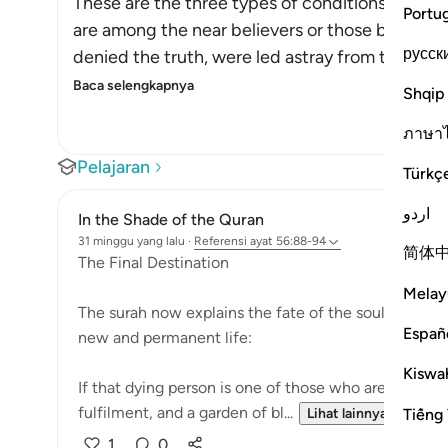
These are the three types of conditions that pe
Portu
are among the near believers or those below the
русск
denied the truth, were led astray from the gui
Baca selengkapnya
Shqip
ภาษา
Pelajaran
Türkç
اردو
In the Shade of the Quran
31 minggu yang lalu
·
Referensi
ayat 56:88-94
简体
The Final Destination
Melay
The surah now explains the fate of the soul that has 
Españ
new and permanent life:
Kiswah
If that dying person is one of those who are drawn c
fulfilment, and a garden of bl...
Tiếng 
Lihat lainnya
1
0