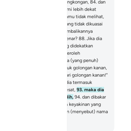
tika (nyawa) telah sampai di kerongkongan,
84
.
dan
mu ketika itu melihat,
85
.
dan Kami lebih dekat
padanya daripada kamu, tetapi kamu tidak melihat,
.
maka mengapa jika kamu memang tidak dikuasai
eh Allah),
87
.
kamu tidak mengembalikannya
yawa itu) jika kamu orang yang benar?
88
.
Jika dia
rang yang mati) itu termasuk yang didekatkan
epada Allah),
89
.
maka dia memperoleh
tenteraman dan rezeki serta surga (yang penuh)
nikmatan.
90
.
Dan jika dia termasuk golongan kanan,
.
maka, "Salam bagimu (wahai) dari golongan kanan!"
ambut malaikat).
92
.
Namun jika dia termasuk
longan yang mendustakan dan sesat,
93
.
maka dia
sambut siraman air yang mendidih,
94
.
dan dibakar
 dalam neraka.
95
.
Sungguh, inilah keyakinan yang
nar.
96
.
Maka bertasbihlah dengan (menyebut) nama
hanmu Yang Mahabesar.
donesian Islamic affairs ministry