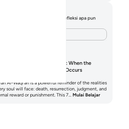
tatan dan Refleksi
da tidak memiliki catatan atau refleksi apa pun
ngenai ayat ini.
Catatlah pikiran Anda…
ncana Pembelajaran
Surah Al-Waqi‘ah: When the
Inevitable Event Occurs
ah Al-Waqi'ah is a powerful reminder of the realities
ry soul will face: death, resurrection, judgment, and
ernal reward or punishment. This 7…
Mulai Belajar