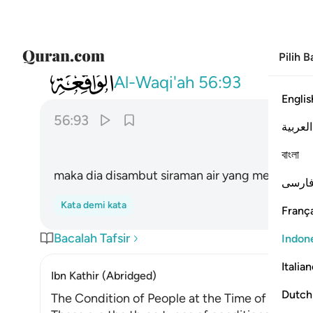
Pilih 
056
فنزل من حميم ٩٣
Al-Waqi'ah
56:93
Englis
56:93
العربية
বাংলা
maka dia disambut siraman air yang mendidih,
ارسی
Kata demi kata
França
Bacalah Tafsir
Indon
Italia
Ibn Kathir (Abridged)
Dutch
The Condition of People at the Time of Their D