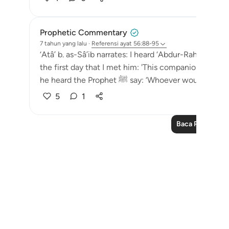
Prophetic Commentary
7 tahun yang lalu
·
Referensi
ayat 56:88-95
‘Atâ’ b. as-Sâ’ib narrates: I heard ‘Abdur-Rahmân b. 
the first day that I met him: 'This companion of the Messenger of Al
he heard the Prophet ﷺ say: ‘Whoever wou
5
1
Baca Pelajaran 