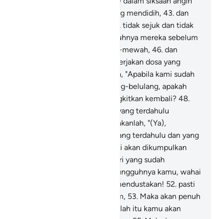
golongan kiri itu.
42
.
(Mereka) dalam siksaan angin
yang sangat panas dan air yang mendidih,
43
.
dan
naungan asap yang hitam,
44
.
tidak sejuk dan tidak
menyenangkan.
45
.
Sesungguhnya mereka sebelum
itu (dahulu) hidup bermewah-mewah,
46
.
dan
mereka terus-menerus mengerjakan dosa yang
besar,
47
.
dan mereka berkata, "Apabila kami sudah
mati, menjadi tanah dan tulang-belulang, apakah
kami benar-benar akan dibangkitkan kembali?
48
.
Apakah nenek moyang kami yang terdahulu
(dibangkitkan pula)?"
49
.
Katakanlah, "(Ya),
sesungguhnya orang-orang yang terdahulu dan yang
kemudian,
50
.
semuanya pasti akan dikumpulkan
pada waktu tertentu, pada hari yang sudah
dimaklumi.
51
.
Kemudian sesungguhnya kamu, wahai
orang-orang yang sesat lagi mendustakan!
52
.
pasti
akan memakan pohon zaqqum,
53
.
Maka akan penuh
perutmu dengannya.
54
.
Setelah itu kamu akan