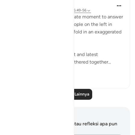
In the Shade of the Quran
32 minggu yang lalu
·
Referensi
ayat 56:49-56
The surah seizes this appropriate moment to answer
the question posed by the people on the left in
Verses 47-48, which they unfold in an exaggerated
sense of incredulity:
"Say: All people of the earliest and latest
generations will indeed be gathered together...
Lihat lainnya
0
0
720
Baca Pelajaran Lainnya
Catatan dan Refleksi
Anda tidak memiliki catatan atau refleksi apa pun
mengenai ayat ini.