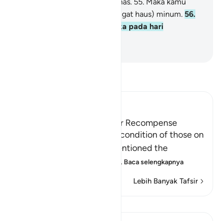
memimun air yang sangat panas.
55
.
Maka kamu
minum seperti unta (yang sangat haus) minum.
56
.
Itulah hidangan untuk mereka pada hari
pembalasan."
-
Indonesian Islamic affairs ministry
Bacalah Tafsir
Ibn Kathir (Abridged)
Those on the Left and Their Recompense
After Allah mentioned the condition of those on
the right hand, He then mentioned the
condition of those on the
…
Baca selengkapnya
Lebih Banyak Tafsir
Pelajaran