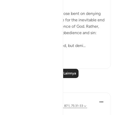
Arrogant Rejection
Here, we have an image of those bent on denying
the truth. They do not prepare for the inevitable end
by doing something in obedience of God. Rather,
they arrogantly indulge in disobedience and sin:
He neither believed nor prayed, but deni...
Lihat lainnya
0
0
Baca Pelajaran Lainnya
Refleksi
Iraj Marjan
2 tahun yang lalu
·
Referensi
ayat 7:58, 87:1, 75:31-33
ربك الاعلىٰ