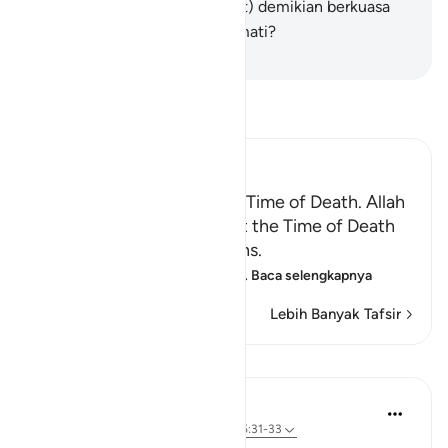
Bukankah (Allah yang berbuat) demikian berkuasa
(pula) menghidupkan orang mati?
-
Indonesian Islamic affairs ministry
Bacalah Tafsir
Ibn Kathir (Abridged)
Certainty will Occur at the Time of Death. Allah
Informs of the Condition at the Time of Death
and What Terrors it Contains.
May Allah make us firm at
…
Baca selengkapnya
Lebih Banyak Tafsir
Pelajaran
In the Shade of the Quran
31 minggu yang lalu
·
Referensi
ayat 75:31-33