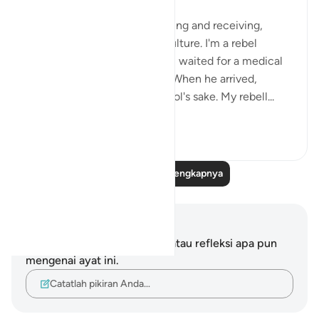
I'm against protocol, both giving and receiving,
despite it being part of our culture. I'm a rebel
against this norm. yesterday, I waited for a medical
superintendent in his office. When he arrived,
everyone stood up for protocol's sake. My rebell...
Lihat lainnya
13
3
Baca Refleksi Selengkapnya
Catatan dan Refleksi
Anda tidak memiliki catatan atau refleksi apa pun
mengenai ayat ini.
Catatlah pikiran Anda…