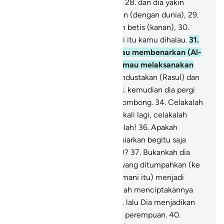
yang dapat menyembuhkan?"
28
.
dan dia yakin
bahwa itulah waktu perpisahan (dengan dunia),
29
.
dan bertaut betis (kiri) dengan betis (kanan),
30
.
kepada Tuhanmu lah pada hari itu kamu dihalau.
31
.
Karena dia (dahulu) tidak mau membenarkan (Al-
Qur`an dan Rasul) dan tidak mau melaksanakan
salat,
32
.
tetapi justru dia mendustakan (Rasul) dan
berpaling (dari kebenaran),
33
.
kemudian dia pergi
kepada keluarganya dengan sombong.
34
.
Celakalah
kamu! Maka celakalah!
35
.
Sekali lagi, celakalah
kamu (manusia)! Maka celakalah!
36
.
Apakah
manusia mengira, dia akan dibiarkan begitu saja
(tanpa pertanggung-jawaban)?
37
.
Bukankah dia
mulanya hanya setetes mani yang ditumpahkan (ke
dalam rahim),
38
.
kemudian (mani itu) menjadi
sesuatu yang melekat, lalu Allah menciptakannya
dan menyempurnakannya,
39
.
lalu Dia menjadikan
darinya sepasang laki-laki dan perempuan.
40
.