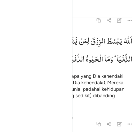
Tafsir
Pelajaran
Refleksi
13:26
لله يبسط الرزق لمن يشاء ويقدر وفرحوا بالحياة الدنيا وما الحياة الدنيا في
اَللّٰهُ
یَبْسُطُ
الرِّزْقَ
لِمَنْ
یَّشَآءُ
وَیَقْدِرُ ؕ
وَفَرِحُوْا
بِالْحَیٰوةِ
للَّهُ يَبْسُطُ ٱلرِّزْقَ لِمَن يَشَآءُ وَيَقْدِرُ ۚ وَفَرِحُوا۟ بِٱلْحَيَوٰةِ ٱلدُّنْيَا وَمَا ٱلْحَيَو
الدُّنْیَا ؕ
وَمَا
الْحَیٰوةُ
الدُّنْیَا
فِی
الْاٰخِرَةِ
اِلَّا
مَتَاعٌ
Allah melapangkan rezeki bagi siapa yang Dia kehendaki
dan membatasi (bagi siapa yang Dia kehendaki). Mereka
bergembira dengan kehidupan dunia, padahal kehidupan
dunia hanyalah kesenangan (yang sedikit) dibanding
kehidupan akhirat.
Tafsir
Pelajaran
Refleksi
Hadits
13:27