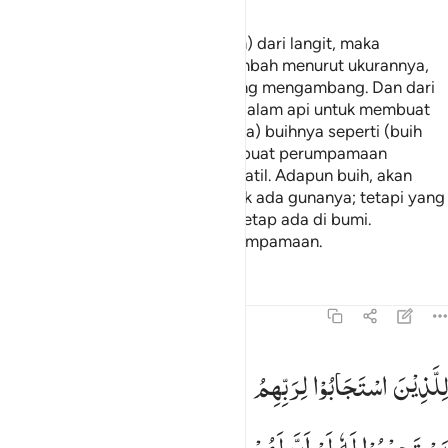
Allah telah menurunkan air (hujan) dari langit, maka
mengalirlah ia (air) di lembah-lembah menurut ukurannya,
maka arus itu membawa buih yang mengambang. Dan dari
apa (logam) yang mereka lebur dalam api untuk membuat
perhiasan atau alat-alat, ada (pula) buihnya seperti (buih
arus) itu. Demikianlah Allah membuat perumpamaan
(tentang) yang benar dan yang batil. Adapun buih, akan
hilang sebagai sesuatu yang tidak ada gunanya; tetapi yang
bermanfaat bagi manusia, akan tetap ada di bumi.
Demikianlah Allah membuat perumpamaan.
Tafsir
Pelajaran
Refleksi
Qiraat
13:18
لذين استجابوا لربهم الحسنى والذين لم يستجيبوا له لو ان لهم ما في ا
لِلَّذِیْنَ
اسْتَجَابُوْا
لِرَبِّهِمُ
الْحُسْنٰی ؔؕ
وَالَّذِیْنَ
لَمْ
ِلَّذِينَ ٱسْتَجَابُوا۟ لِرَبِّهِمُ ٱلْحُسْنَىٰ ۚ وَٱلَّذِينَ لَمْ يَسْتَجِيبُوا۟ لَهُۥ لَو
یَسْتَجِیْبُوْا
لَهٗ
لَوْ
اَنَّ
لَهُمْ
مَّا
فِی
الْاَرْضِ
جَمِیْعًا
وَّمِثْلَهٗ