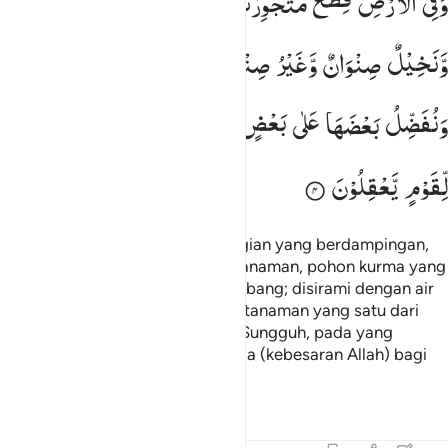
وَفِی
الْاَرْضِ
قِطَعٌ
مُّتَجٰوِرٰتٌ
وَّجَنّٰتٌ
مِّنْ
اَعْنَابٍ
وَّزَرْعٌ
َفِى ٱلْأَرْضِ قِطَعٌۭ مُّتَجَـٰوِرَٰتٌۭ وَجَنَّـٰتٌۭ مِّنْ أَعْنَـٰبٍۢ وَزَرْعٌۭ وَنَخِيلٌ
وَّنَخِیْلٌ
صِنْوَانٌ
وَّغَیْرُ
صِنْوَانٍ
یُّسْقٰی
بِمَآءٍ
وَّاحِدٍ ۫
وَنُفَضِّلُ
بَعْضَهَا
عَلٰی
بَعْضٍ
فِی
الْاُكُلِ ؕ
اِنَّ
فِیْ
ذٰلِكَ
لَاٰیٰتٍ
لِّقَوْمٍ
یَّعْقِلُوْنَ
Dan di bumi terdapat bagian-bagian yang berdampingan,
kebun-kebun anggur, tanaman-tanaman, pohon kurma yang
bercabang, dan yang tidak bercabang; disirami dengan air
yang sama, tetapi Kami lebihkan tanaman yang satu dari
yang lainnya dalam hal rasanya. Sungguh, pada yang
demikian itu terdapat tanda-tanda (kebesaran Allah) bagi
orang-orang yang berakal.
Tafsir
Pelajaran
Refleksi
Qiraat