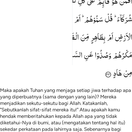
اَفَمَنْ
هُوَ
قَآىِٕمٌ
عَلٰی
كُلِّ
نَفْسٍ
بِمَا
كَسَبَتْ ۚ
وَجَعَلُوْا
لِلّٰهِ
َفَمَنْ هُوَ قَآئِمٌ عَلَىٰ كُلِّ نَفْسٍۭ بِمَا كَسَبَتْ ۗ وَجَعَلُوا۟ لِلَّهِ شُرَكَآءَ قُلْ سَم
شُرَكَآءَ ؕ
قُلْ
سَمُّوْهُمْ ؕ
اَمْ
تُنَبِّـُٔوْنَهٗ
بِمَا
لَا
یَعْلَمُ
فِی
الْاَرْضِ
اَمْ
بِظَاهِرٍ
مِّنَ
الْقَوْلِ ؕ
بَلْ
زُیِّنَ
لِلَّذِیْنَ
كَفَرُوْا
مَكْرُهُمْ
وَصُدُّوْا
عَنِ
السَّبِیْلِ ؕ
وَمَنْ
یُّضْلِلِ
اللّٰهُ
فَمَا
لَهٗ
مِنْ
هَادٍ
Maka apakah Tuhan yang menjaga setiap jiwa terhadap apa
yang diperbuatnya (sama dengan yang lain)? Mereka
menjadikan sekutu-sekutu bagi Allah. Katakanlah,
"Sebutkanlah sifat-sifat mereka itu!" Atau apakah kamu
hendak memberitahukan kepada Allah apa yang tidak
diketahui-Nya di bumi, atau (mengatakan tentang hal itu)
sekedar perkataan pada lahirnya saja. Sebenarnya bagi