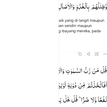
وَّظِلٰلُهُمْ
بِالْغُدُوِّ
وَالْاٰصَالِ
Dan semua sujud kepada Allah, baik yang di langit maupun
yang di bumi, baik dengan kemauan sendiri maupun
terpaksa, dan (sujud pula) bayang-bayang mereka, pada
waktu pagi dan petang hari.
Tafsir
Pelajaran
Refleksi
13:16
ل من رب السماوات والارض قل الله قل افاتخذتم من دونه اولياء لا يمل
قُلْ
مَنْ
رَّبُّ
السَّمٰوٰتِ
وَالْاَرْضِ ؕ
قُلِ
اللّٰهُ ؕ
قُلْ
ُلْ مَن رَّبُّ ٱلسَّمَـٰوَٰتِ وَٱلْأَرْضِ قُلِ ٱللَّهُ ۚ قُلْ أَفَٱتَّخَذْتُم مِّن د
اَفَاتَّخَذْتُمْ
مِّنْ
دُوْنِهٖۤ
اَوْلِیَآءَ
لَا
یَمْلِكُوْنَ
لِاَنْفُسِهِمْ
نَفْعًا
وَّلَا
ضَرًّا ؕ
قُلْ
هَلْ
یَسْتَوِی
الْاَعْمٰی
وَالْبَصِیْرُ ۙ۬
اَمْ