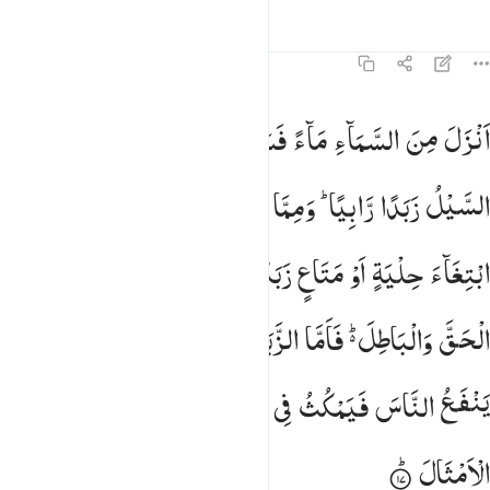
Tafsir
Pelajaran
Refleksi
Qiraat
13:17
نزل من السماء ماء فسالت اودية بقدرها فاحتمل السيل زبدا رابيا ومما 
اَنْزَلَ
مِنَ
السَّمَآءِ
مَآءً
فَسَالَتْ
اَوْدِیَةٌ
بِقَدَرِهَا
فَاحْتَمَلَ
َنزَلَ مِنَ ٱلسَّمَآءِ مَآءًۭ فَسَالَتْ أَوْدِيَةٌۢ بِقَدَرِهَا فَٱحْتَمَلَ ٱلسَّيْلُ زَب
السَّیْلُ
زَبَدًا
رَّابِیًا ؕ
وَمِمَّا
یُوْقِدُوْنَ
عَلَیْهِ
فِی
النَّارِ
ابْتِغَآءَ
حِلْیَةٍ
اَوْ
مَتَاعٍ
زَبَدٌ
مِّثْلُهٗ ؕ
كَذٰلِكَ
یَضْرِبُ
اللّٰهُ
الْحَقَّ
وَالْبَاطِلَ ؕ۬
فَاَمَّا
الزَّبَدُ
فَیَذْهَبُ
جُفَآءً ۚ
وَاَمَّا
مَا
یَنْفَعُ
النَّاسَ
فَیَمْكُثُ
فِی
الْاَرْضِ ؕ
كَذٰلِكَ
یَضْرِبُ
اللّٰهُ
الْاَمْثَالَ