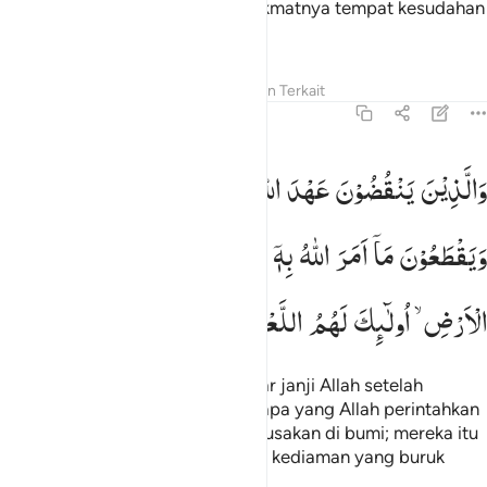
kesabaranmu." Maka alangkah nikmatnya tempat kesudahan
itu.
Tafsir
Pelajaran
Refleksi
Konten Terkait
13:25
الذين ينقضون عهد الله من بعد ميثاقه ويقطعون ما امر الله به ان يوصل
وَالَّذِیْنَ
یَنْقُضُوْنَ
عَهْدَ
اللّٰهِ
مِنْ
بَعْدِ
مِیْثَاقِهٖ
َٱلَّذِينَ يَنقُضُونَ عَهْدَ ٱللَّهِ مِنۢ بَعْدِ مِيثَـٰقِهِۦ وَيَقْطَعُونَ مَآ أَ
وَیَقْطَعُوْنَ
مَاۤ
اَمَرَ
اللّٰهُ
بِهٖۤ
اَنْ
یُّوْصَلَ
وَیُفْسِدُوْنَ
فِی
الْاَرْضِ ۙ
اُولٰٓىِٕكَ
لَهُمُ
اللَّعْنَةُ
وَلَهُمْ
سُوْٓءُ
الدَّارِ
Dan orang-orang yang melanggar janji Allah setelah
diikrarkannya, dan memutuskan apa yang Allah perintahkan
agar disambung dan berbuat kerusakan di bumi; mereka itu
memperoleh kutukan dan tempat kediaman yang buruk
(Jahanam).