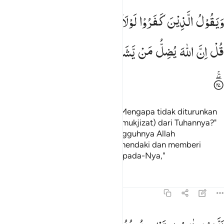
يقول الذين كفروا لولا انزل عليه اية من ربه قل ان الله يضل من يشاء وي
وَیَقُوْلُ
الَّذِیْنَ
كَفَرُوْا
لَوْلَاۤ
اُنْزِلَ
عَلَیْهِ
اٰیَةٌ
مِّنْ
رَّبِّهٖ ؕ
َيَقُولُ ٱلَّذِينَ كَفَرُوا۟ لَوْلَآ أُنزِلَ عَلَيْهِ ءَايَةٌۭ مِّن رَّبِّهِۦ ۗ قُلْ إِنَّ ٱللَّهَ يُضِلُّ مَن يَشَ
قُلْ
اِنَّ
اللّٰهَ
یُضِلُّ
مَنْ
یَّشَآءُ
وَیَهْدِیْۤ
اِلَیْهِ
مَنْ
اَنَابَ
Dan orang-orang kafir berkata, "Mengapa tidak diturunkan
kepadanya (Muhammad) tanda (mukjizat) dari Tuhannya?"
Katakanlah (Muhammad), "Sesungguhnya Allah
menyesatkan
siapa yang Dia kehendaki dan memberi
1
petunjuk orang yang bertobat kepada-Nya,"
Tafsir
Pelajaran
Refleksi
13:28
لذين امنوا وتطمين قلوبهم بذكر الله الا بذكر الله تطمين القلوب ٢٨