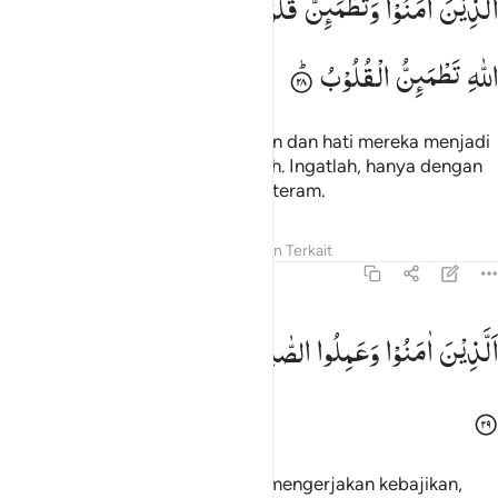
اَلَّذِیْنَ
اٰمَنُوْا
وَتَطْمَىِٕنُّ
قُلُوْبُهُمْ
بِذِكْرِ
اللّٰهِ ؕ
اَلَا
بِذِكْرِ
لَّذِينَ ءَامَنُوا۟ وَتَطْمَئِنُّ قُلُوبُهُم بِذِكْرِ ٱللَّهِ ۗ أَلَا بِذِكْرِ ٱللَّهِ ت
اللّٰهِ
تَطْمَىِٕنُّ
الْقُلُوْبُ
(yaitu) orang-orang yang beriman dan hati mereka menjadi
tenteram dengan mengingat Allah. Ingatlah, hanya dengan
mengingat Allah hati menjadi tenteram.
Tafsir
Pelajaran
Refleksi
Konten Terkait
13:29
لذين امنوا وعملوا الصالحات طوبى لهم وحسن ماب ٢٩
اَلَّذِیْنَ
اٰمَنُوْا
وَعَمِلُوا
الصّٰلِحٰتِ
طُوْبٰی
لَهُمْ
وَحُسْنُ
مَاٰبٍ
لَّذِينَ ءَامَنُوا۟ وَعَمِلُوا۟ ٱلصَّـٰلِحَـٰتِ طُوبَىٰ لَهُمْ وَحُسْنُ مَـَٔابٍۢ ٢٩
Orang-orang yang beriman dan mengerjakan kebajikan,