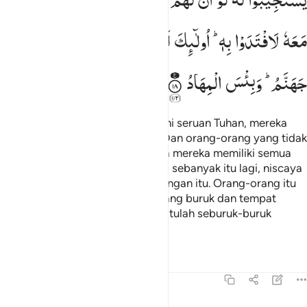
مَعَهٗ
لَافْتَدَوْا
بِهٖ ؕ
اُولٰٓىِٕكَ
لَهُمْ
سُوْٓءُ
الْحِسَابِ ۙ۬
وَمَاْوٰىهُمْ
جَهَنَّمُ ؕ
وَبِئْسَ
الْمِهَادُ
Bagi orang-orang yang memenuhi seruan Tuhan, mereka
(disediakan) balasan yang baik. Dan orang-orang yang tidak
memenuhi seruan-Nya, sekiranya mereka memiliki semua
yang ada di bumi dan (ditambah) sebanyak itu lagi, niscaya
mereka akan menebus dirinya dengan itu. Orang-orang itu
mendapat hisab (perhitungan) yang buruk dan tempat
kediaman mereka Jahanam, dan itulah seburuk-buruk
tempat kediaman.
Tafsir
Pelajaran
Refleksi
13:19