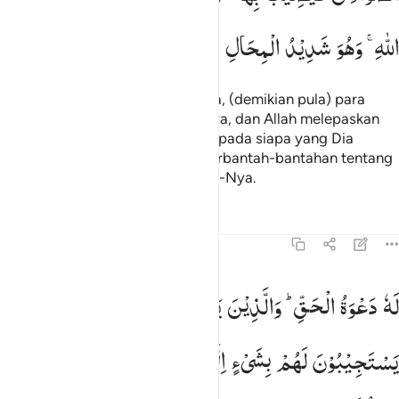
اللّٰهِ ۚ
وَهُوَ
شَدِیْدُ
الْمِحَالِ
Dan guruh bertasbih memuji-Nya, (demikian pula) para
malaikat karena takut kepada-Nya, dan Allah melepaskan
halilintar, lalu menimpakannya kepada siapa yang Dia
kehendaki, sementara mereka berbantah-bantahan tentang
Allah, dan Dia Mahakeras siksaan-Nya.
Tafsir
Pelajaran
Refleksi
13:14
ه دعوة الحق والذين يدعون من دونه لا يستجيبون لهم بشيء الا كباسط كفيه
لَهٗ
دَعْوَةُ
الْحَقِّ ؕ
وَالَّذِیْنَ
یَدْعُوْنَ
مِنْ
دُوْنِهٖ
لَا
َهُۥ دَعْوَةُ ٱلْحَقِّ ۖ وَٱلَّذِينَ يَدْعُونَ مِن دُونِهِۦ لَا يَسْتَجِيبُونَ لَهُم بِشَىْءٍ إِلَّا كَبَـ
یَسْتَجِیْبُوْنَ
لَهُمْ
بِشَیْءٍ
اِلَّا
كَبَاسِطِ
كَفَّیْهِ
اِلَی
الْمَآءِ