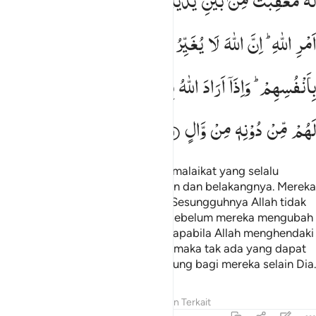
لَهٗ
مُعَقِّبٰتٌ
مِّنْ
بَیْنِ
یَدَیْهِ
وَمِنْ
خَلْفِهٖ
یَحْفَظُوْنَهٗ
مِنْ
َهُۥ مُعَقِّبَـٰتٌۭ مِّنۢ بَيْنِ يَدَيْهِ وَمِنْ خَلْفِهِۦ يَحْفَظُونَهُۥ مِنْ أَمْرِ ٱللَّهِ ۗ إِنَّ ٱللَّهَ لَا يُغَي
اَمْرِ
اللّٰهِ ؕ
اِنَّ
اللّٰهَ
لَا
یُغَیِّرُ
مَا
بِقَوْمٍ
حَتّٰی
یُغَیِّرُوْا
مَا
بِاَنْفُسِهِمْ ؕ
وَاِذَاۤ
اَرَادَ
اللّٰهُ
بِقَوْمٍ
سُوْٓءًا
فَلَا
مَرَدَّ
لَهٗ ۚ
وَمَا
لَهُمْ
مِّنْ
دُوْنِهٖ
مِنْ
وَّالٍ
Baginya (manusia) ada malaikat-malaikat yang selalu
menjaganya bergiliran, dari depan dan belakangnya. Mereka
menjaganya atas perintah Allah. Sesungguhnya Allah tidak
mengubah keadaan suatu kaum sebelum mereka mengubah
keadaan diri mereka sendiri. Dan apabila Allah menghendaki
keburukan terhadap suatu kaum, maka tak ada yang dapat
menolaknya dan tidak ada pelindung bagi mereka selain Dia.
Tafsir
Pelajaran
Refleksi
Konten Terkait