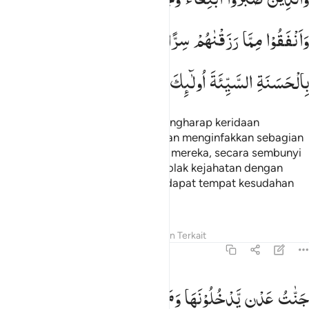
وَاَنْفَقُوْا
مِمَّا
رَزَقْنٰهُمْ
سِرًّا
وَّعَلَانِیَةً
وَّیَدْرَءُوْنَ
بِالْحَسَنَةِ
السَّیِّئَةَ
اُولٰٓىِٕكَ
لَهُمْ
عُقْبَی
الدَّارِ
Dan orang yang sabar karena mengharap keridaan
Tuhannya, melaksanakan salat, dan menginfakkan sebagian
rezeki yang Kami berikan kepada mereka, secara sembunyi
atau terang-terangan serta, menolak kejahatan dengan
kebaikan; orang itulah yang mendapat tempat kesudahan
(yang baik),
Tafsir
Pelajaran
Refleksi
Konten Terkait
13:23
نات عدن يدخلونها ومن صلح من ابايهم وازواجهم وذرياتهم والملايكة يد
جَنّٰتُ
عَدْنٍ
یَّدْخُلُوْنَهَا
وَمَنْ
صَلَحَ
مِنْ
اٰبَآىِٕهِمْ
َنَّـٰتُ عَدْنٍۢ يَدْخُلُونَهَا وَمَن صَلَحَ مِنْ ءَابَآئِهِمْ وَأَزْوَٰجِهِمْ وَذُرِّيَّـٰتِهِمْ ۖ وَٱلْمَ