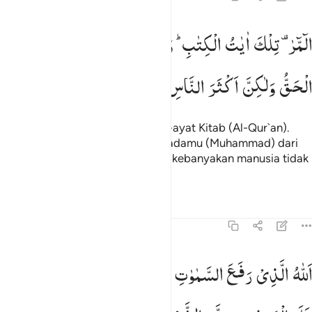
لمر تلك ايات الكتاب والذي انزل اليك من ربك الحق ولاكن اكثر الناس لا
الٓمّٓرٰ ۫
تِلْكَ
اٰیٰتُ
الْكِتٰبِ ؕ
وَالَّذِیْۤ
اُنْزِلَ
اِلَیْكَ
مِنْ
رَّبِّكَ
لٓمٓر ۚ تِلْكَ ءَايَـٰتُ ٱلْكِتَـٰبِ ۗ وَٱلَّذِىٓ أُنزِلَ إِلَيْكَ مِن رَّبِّكَ ٱلْحَقُّ وَلَـٰكِنَّ أَكْثَرَ ٱ
الْحَقُّ
وَلٰكِنَّ
اَكْثَرَ
النَّاسِ
لَا
یُؤْمِنُوْنَ
Alif Lām Mīm Rā`. Ini adalah ayat-ayat Kitab (Al-Qur`an).
Dan (Kitab) yang diturunkan kepadamu (Muhammad) dari
Tuhanmu itu adalah benar; tetapi kebanyakan manusia tidak
beriman (kepadanya).
Tafsir
Pelajaran
Refleksi
13:2
لله الذي رفع السماوات بغير عمد ترونها ثم استوى على العرش وسخر ا
اَللّٰهُ
الَّذِیْ
رَفَعَ
السَّمٰوٰتِ
بِغَیْرِ
عَمَدٍ
تَرَوْنَهَا
ثُمَّ
اسْتَوٰی
للَّهُ ٱلَّذِى رَفَعَ ٱلسَّمَـٰوَٰتِ بِغَيْرِ عَمَدٍۢ تَرَوْنَهَا ۖ ثُمَّ ٱسْتَوَىٰ عَلَى ٱلْعَرْشِ ۖ وَسَخَّ