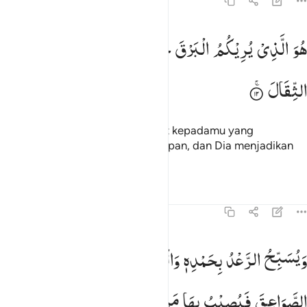
13:12
و الذي يريكم البرق خوفا وطمعا وينشي السحاب الثقال ١٢
هُوَ
الَّذِیْ
یُرِیْكُمُ
الْبَرْقَ
خَوْفًا
وَّطَمَعًا
وَّیُنْشِئُ
السَّحَابَ
ُوَ ٱلَّذِى يُرِيكُمُ ٱلْبَرْقَ خَوْفًۭا وَطَمَعًۭا وَيُنشِئُ ٱلسَّحَابَ ٱلثِّ
الثِّقَالَ
Dialah yang memperlihatkan kilat kepadamu yang
menimbulkan ketakutan dan harapan, dan Dia menjadikan
awan mendung.
Tafsir
Pelajaran
Refleksi
13:13
يسبح الرعد بحمده والملايكة من خيفته ويرسل الصواعق فيصيب بها من 
وَیُسَبِّحُ
الرَّعْدُ
بِحَمْدِهٖ
وَالْمَلٰٓىِٕكَةُ
مِنْ
خِیْفَتِهٖ ۚ
وَیُرْسِلُ
َيُسَبِّحُ ٱلرَّعْدُ بِحَمْدِهِۦ وَٱلْمَلَـٰٓئِكَةُ مِنْ خِيفَتِهِۦ وَيُرْسِلُ ٱلصَّوَٰ
الصَّوَاعِقَ
فَیُصِیْبُ
بِهَا
مَنْ
یَّشَآءُ
وَهُمْ
یُجَادِلُوْنَ
فِی