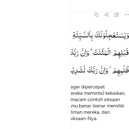
Tafsir
Pelajaran
Refleksi
Qiraat
13:6
يستعجلونك بالسيية قبل الحسنة وقد خلت من قبلهم المثلات وان ربك 
وَیَسْتَعْجِلُوْنَكَ
بِالسَّیِّئَةِ
قَبْلَ
الْحَسَنَةِ
وَقَدْ
خَلَتْ
مِنْ
َيَسْتَعْجِلُونَكَ بِٱلسَّيِّئَةِ قَبْلَ ٱلْحَسَنَةِ وَقَدْ خَلَتْ مِن قَبْلِهِمُ ٱلْمَثُلَـ
قَبْلِهِمُ
الْمَثُلٰتُ ؕ
وَاِنَّ
رَبَّكَ
لَذُوْ
مَغْفِرَةٍ
لِّلنَّاسِ
عَلٰی
ظُلْمِهِمْ ۚ
وَاِنَّ
رَبَّكَ
لَشَدِیْدُ
الْعِقَابِ
Dan mereka meminta kepadamu agar dipercepat
(datangnya) siksaan, sebelum (mereka meminta) kebaikan,
padahal telah terjadi bermacam-macam contoh siksaan
sebelum mereka. Sungguh, Tuhanmu benar-benar memiliki
ampunan bagi manusia atas kezaliman mereka, dan
sungguh, Tuhanmu sangat keras siksaan-Nya.