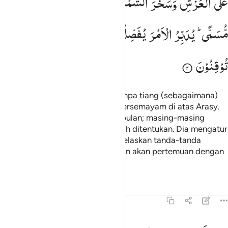
عَلَی
الْعَرْشِ
وَسَخَّرَ
الشَّمْسَ
وَالْقَمَرَ ؕ
كُلٌّ
یَّجْرِیْ
لِاَجَلٍ
مُّسَمًّی ؕ
یُدَبِّرُ
الْاَمْرَ
یُفَصِّلُ
الْاٰیٰتِ
لَعَلَّكُمْ
بِلِقَآءِ
رَبِّكُمْ
تُوْقِنُوْنَ
Allah yang meninggikan langit tanpa tiang (sebagaimana)
yang kamu lihat, kemudian Dia bersemayam di atas Arasy.
Dia menundukkan matahari dan bulan; masing-masing
beredar menurut waktu yang telah ditentukan. Dia mengatur
urusan (makhluk-Nya), dan menjelaskan tanda-tanda
(kebesaran-Nya), agar kamu yakin akan pertemuan dengan
Tuhanmu.
Tafsir
Pelajaran
Refleksi
13:3
هو الذي مد الارض وجعل فيها رواسي وانهارا ومن كل الثمرات جعل فيها 