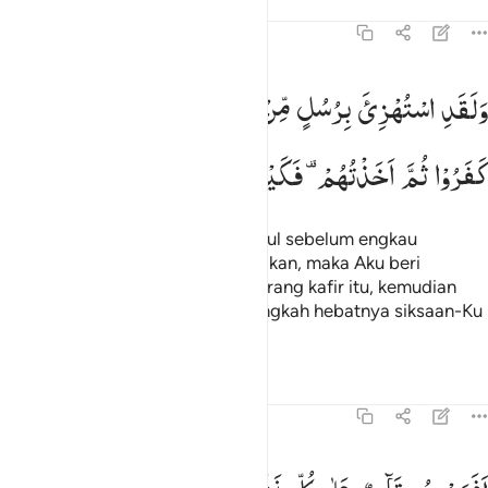
Tafsir
Pelajaran
Refleksi
Qiraat
13:32
لقد استهزي برسل من قبلك فامليت للذين كفروا ثم اخذتهم فكيف كان 
وَلَقَدِ
اسْتُهْزِئَ
بِرُسُلٍ
مِّنْ
قَبْلِكَ
فَاَمْلَیْتُ
لِلَّذِیْنَ
َلَقَدِ ٱسْتُهْزِئَ بِرُسُلٍۢ مِّن قَبْلِكَ فَأَمْلَيْتُ لِلَّذِينَ كَفَرُوا۟ ثُمَّ أَخَذْتُهُمْ ۖ فَكَيْفَ كَا
كَفَرُوْا
ثُمَّ
اَخَذْتُهُمْ ۫
فَكَیْفَ
كَانَ
عِقَابِ
Dan sesungguhnya beberapa rasul sebelum engkau
(Muhammad) telah diperolok-olokan, maka Aku beri
tenggang waktu kepada orang-orang kafir itu, kemudian
Aku binasakan mereka. Maka alangkah hebatnya siksaan-Ku
itu!
Tafsir
Pelajaran
Refleksi
13:33
فمن هو قايم على كل نفس بما كسبت وجعلوا لله شركاء قل سموهم ام تنب