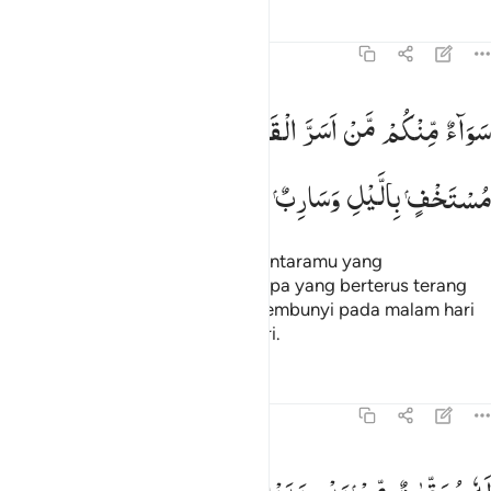
Tafsir
Pelajaran
Refleksi
13:10
واء منكم من اسر القول ومن جهر به ومن هو مستخف بالليل وسارب بال
سَوَآءٌ
مِّنْكُمْ
مَّنْ
اَسَرَّ
الْقَوْلَ
وَمَنْ
جَهَرَ
بِهٖ
وَمَنْ
هُوَ
َوَآءٌۭ مِّنكُم مَّنْ أَسَرَّ ٱلْقَوْلَ وَمَن جَهَرَ بِهِۦ وَمَنْ هُوَ مُسْتَخْفٍۭ بِٱلَّيْلِ و
مُسْتَخْفٍ
بِالَّیْلِ
وَسَارِبٌ
بِالنَّهَارِ
Sama saja (bagi Allah), siapa di antaramu yang
merahasiakan ucapannya dan siapa yang berterus terang
dengannya; dan siapa yang bersembunyi pada malam hari
dan yang berjalan pada siang hari.
Tafsir
Pelajaran
Refleksi
13:11
ه معقبات من بين يديه ومن خلفه يحفظونه من امر الله ان الله لا يغير ما