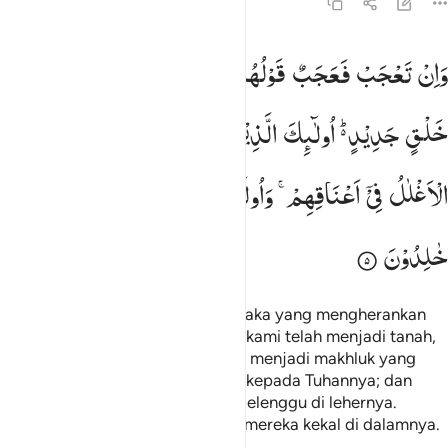
13:5
ان تعجب فعجب قولهم ااذا كنا ترابا اانا لفي خلق جديد اولايك الذين كفر
وَاِنْ
تَعْجَبْ
فَعَجَبٌ
قَوْلُهُمْ
ءَاِذَا
كُنَّا
تُرٰبًا
ءَاِنَّا
لَفِیْ
َإِن تَعْجَبْ فَعَجَبٌۭ قَوْلُهُمْ أَءِذَا كُنَّا تُرَٰبًا أَءِنَّا لَفِى خَلْقٍۢ جَدِيدٍ ۗ أُو۟لَـٰٓئِكَ ٱلَّذِينَ كَفَ
خَلْقٍ
جَدِیْدٍ ؕ۬
اُولٰٓىِٕكَ
الَّذِیْنَ
كَفَرُوْا
بِرَبِّهِمْ ۚ
وَاُولٰٓىِٕكَ
الْاَغْلٰلُ
فِیْۤ
اَعْنَاقِهِمْ ۚ
وَاُولٰٓىِٕكَ
اَصْحٰبُ
النَّارِ ۚ
هُمْ
فِیْهَا
خٰلِدُوْنَ
Dan jika engkau merasa heran, maka yang mengherankan
adalah ucapan mereka, " Apabila kami telah menjadi tanah,
apakah kami akan (dikembalikan) menjadi makhluk yang
baru?" Mereka itulah yang ingkar kepada Tuhannya; dan
mereka itulah (yang dilekatkan) belenggu di lehernya.
Mereka adalah penghuni neraka, mereka kekal di dalamnya.