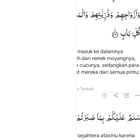
وَاَزْوَاجِهِمْ
وَذُرِّیّٰتِهِمْ
وَالْمَلٰٓىِٕكَةُ
یَدْخُلُوْنَ
عَلَیْهِمْ
مِّنْ
كُلِّ
بَابٍ
(yaitu) surga-surga 'Ādn, mereka masuk ke dalamnya
bersama dengan orang yang saleh dari nenek moyangnya,
pasangan-pasangannya dan anak cucunya, sedangkan para
malaikat masuk ke tempat-tempat mereka dari semua pintu;
Tafsir
Pelajaran
Refleksi
Konten Terkait
13:24
لام عليكم بما صبرتم فنعم عقبى الدار ٢٤
سَلٰمٌ
عَلَیْكُمْ
بِمَا
صَبَرْتُمْ
فَنِعْمَ
عُقْبَی
الدَّارِ
َلَـٰمٌ عَلَيْكُم بِمَا صَبَرْتُمْ ۚ فَنِعْمَ عُقْبَى ٱلدَّارِ ٢٤
(sambil mengucapkan), "Selamat sejahtera atasmu karena