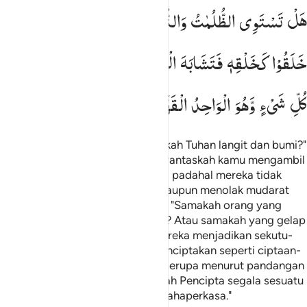
هَلْ
تَسْتَوِی
الظُّلُمٰتُ
وَالنُّوْرُ ۚ۬
اَمْ
جَعَلُوْا
لِلّٰهِ
شُرَكَآءَ
خَلَقُوْا
كَخَلْقِهٖ
فَتَشَابَهَ
الْخَلْقُ
عَلَیْهِمْ ؕ
قُلِ
اللّٰهُ
خَالِقُ
كُلِّ
شَیْءٍ
وَّهُوَ
الْوَاحِدُ
الْقَهَّارُ
Katakanlah (Muhammad), "Siapakah Tuhan langit dan bumi?"
katakanlah, "Allah." Katakanlah, "Pantaskah kamu mengambil
pelindung-pelindung selain Allah, padahal mereka tidak
kuasa mendatangkan manfaat maupun menolak mudarat
bagi dirinya sendiri?" Katakanlah, "Samakah orang yang
buta dengan yang dapat melihat? Atau samakah yang gelap
dengan yang terang? Apakah mereka menjadikan sekutu-
sekutu bagi Allah yang dapat menciptakan seperti ciptaan-
Nya sehingga kedua ciptaan itu serupa menurut pandangan
mereka?" Katakanlah, "Allah adalah Pencipta segala sesuatu
dan Dia Tuhan Yang Maha Esa, Mahaperkasa."