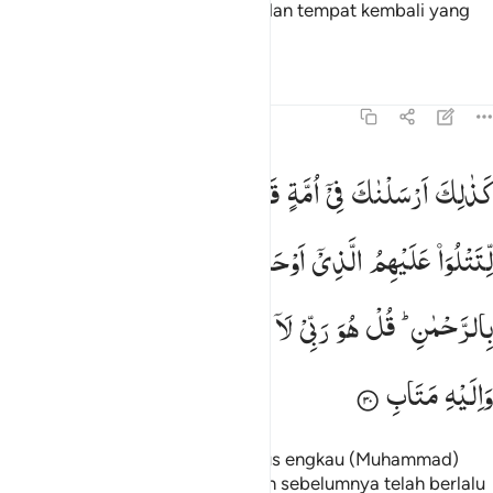
mereka mendapat kebahagiaan dan tempat kembali yang
baik.
Tafsir
Pelajaran
Refleksi
13:30
ذالك ارسلناك في امة قد خلت من قبلها امم لتتلو عليهم الذي اوحينا الي
كَذٰلِكَ
اَرْسَلْنٰكَ
فِیْۤ
اُمَّةٍ
قَدْ
خَلَتْ
مِنْ
قَبْلِهَاۤ
اُمَمٌ
َذَٰلِكَ أَرْسَلْنَـٰكَ فِىٓ أُمَّةٍۢ قَدْ خَلَتْ مِن قَبْلِهَآ أُمَمٌۭ لِّتَتْلُوَا۟ عَلَيْهِمُ ٱلَّذِىٓ أَوْحَيْنَآ إِل
لِّتَتْلُوَاۡ
عَلَیْهِمُ
الَّذِیْۤ
اَوْحَیْنَاۤ
اِلَیْكَ
وَهُمْ
یَكْفُرُوْنَ
بِالرَّحْمٰنِ ؕ
قُلْ
هُوَ
رَبِّیْ
لَاۤ
اِلٰهَ
اِلَّا
هُوَ ۚ
عَلَیْهِ
تَوَكَّلْتُ
وَاِلَیْهِ
مَتَابِ
Demikianlah, Kami telah mengutus engkau (Muhammad)
kepada suatu umat yang sungguh sebelumnya telah berlalu