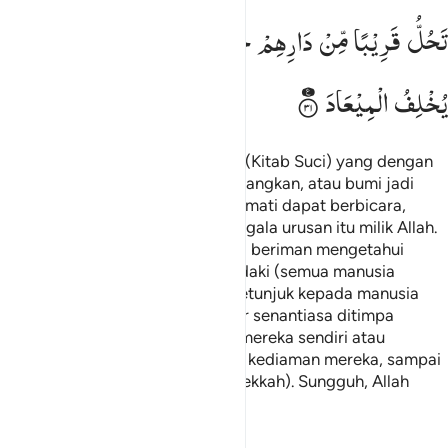
تَحُلُّ
قَرِیْبًا
مِّنْ
دَارِهِمْ
حَتّٰی
یَاْتِیَ
وَعْدُ
اللّٰهِ ؕ
اِنَّ
اللّٰهَ
لَا
یُخْلِفُ
الْمِیْعَادَ
Dan sekiranya ada suatu bacaan (Kitab Suci) yang dengan
itu gunung-gunung dapat digoncangkan, atau bumi jadi
terbelah, atau orang yang sudah mati dapat berbicara,
(itulah Al-Qur`an). Sebenarnya segala urusan itu milik Allah.
Maka tidakkah orang-orang yang beriman mengetahui
bahwa sekiranya Allah menghendaki (semua manusia
beriman), tentu Allah memberi petunjuk kepada manusia
semuanya. Dan orang-orang kafir senantiasa ditimpa
bencana disebabkan perbuatan mereka sendiri atau
bencana itu terjadi dekat tempat kediaman mereka, sampai
datang janji Allah (penaklukan Mekkah). Sungguh, Allah
tidak menyalahi janji.