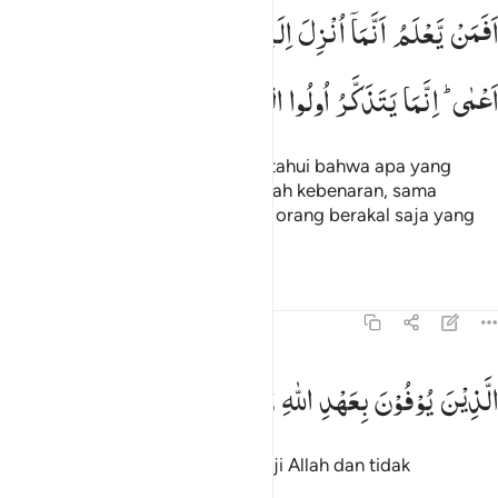
فمن يعلم انما انزل اليك من ربك الحق كمن هو اعمى انما يتذكر اولو الال
اَفَمَنْ
یَّعْلَمُ
اَنَّمَاۤ
اُنْزِلَ
اِلَیْكَ
مِنْ
رَّبِّكَ
الْحَقُّ
كَمَنْ
هُوَ
َفَمَن يَعْلَمُ أَنَّمَآ أُنزِلَ إِلَيْكَ مِن رَّبِّكَ ٱلْحَقُّ كَمَنْ هُوَ أَعْمَىٰٓ ۚ 
اَعْمٰی ؕ
اِنَّمَا
یَتَذَكَّرُ
اُولُوا
الْاَلْبَابِ
Maka apakah orang yang mengetahui bahwa apa yang
diturunkan Tuhan kepadamu adalah kebenaran, sama
dengan orang yang buta? Hanya orang berakal saja yang
dapat mengambil pelajaran,
Tafsir
Pelajaran
Refleksi
13:20
لذين يوفون بعهد الله ولا ينقضون الميثاق ٢٠
الَّذِیْنَ
یُوْفُوْنَ
بِعَهْدِ
اللّٰهِ
وَلَا
یَنْقُضُوْنَ
الْمِیْثَاقَ
لَّذِينَ يُوفُونَ بِعَهْدِ ٱللَّهِ وَلَا يَنقُضُونَ ٱلْمِيثَـٰقَ ٢٠
(yaitu) orang yang memenuhi janji Allah dan tidak
melanggar perjanjian,