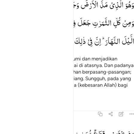
وَهُوَ
الَّذِیْ
مَدَّ
الْاَرْضَ
وَجَعَلَ
فِیْهَا
رَوَاسِیَ
وَاَنْهٰرًا ؕ
َهُوَ ٱلَّذِى مَدَّ ٱلْأَرْضَ وَجَعَلَ فِيهَا رَوَٰسِىَ وَأَنْهَـٰرًۭا ۖ وَمِن كُلِّ ٱلثَّمَرَٰتِ جَع
وَمِنْ
كُلِّ
الثَّمَرٰتِ
جَعَلَ
فِیْهَا
زَوْجَیْنِ
اثْنَیْنِ
یُغْشِی
الَّیْلَ
النَّهَارَ ؕ
اِنَّ
فِیْ
ذٰلِكَ
لَاٰیٰتٍ
لِّقَوْمٍ
یَّتَفَكَّرُوْنَ
Dan Dia yang menghamparkan bumi dan menjadikan
gunung-gunung dan sungai-sungai di atasnya. Dan padanya
Dia menjadikan semua buah-buahan berpasang-pasangan;
Dia menutupkan malam kepada siang. Sungguh, pada yang
demikian itu terdapat tanda-tanda (kebesaran Allah) bagi
orang-orang yang berpikir.
Tafsir
Pelajaran
Refleksi
Qiraat
13:4
في الارض قطع متجاورات وجنات من اعناب وزرع ونخيل صنوان وغير ص