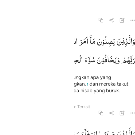
Tafsir
Pelajaran
Refleksi
13:21
الذين يصلون ما امر الله به ان يوصل ويخشون ربهم ويخافون سوء الحس
وَالَّذِیْنَ
یَصِلُوْنَ
مَاۤ
اَمَرَ
اللّٰهُ
بِهٖۤ
اَنْ
یُّوْصَلَ
وَیَخْشَوْنَ
َٱلَّذِينَ يَصِلُونَ مَآ أَمَرَ ٱللَّهُ بِهِۦٓ أَن يُوصَلَ وَيَخْشَوْنَ رَبَّهُمْ وَيَ
رَبَّهُمْ
وَیَخَافُوْنَ
سُوْٓءَ
الْحِسَابِ
dan orang-orang yang menghubungkan apa yang
diperintahkan Allah agar dihubungkan,
dan mereka takut
1
kepada Tuhannya dan takut kepada hisab yang buruk.
Tafsir
Pelajaran
Refleksi
Konten Terkait
13:22
الذين صبروا ابتغاء وجه ربهم واقاموا الصلاة وانفقوا مما رزقناهم سرا و
وَالَّذِیْنَ
صَبَرُوا
ابْتِغَآءَ
وَجْهِ
رَبِّهِمْ
وَاَقَامُوا
الصَّلٰوةَ
َٱلَّذِينَ صَبَرُوا۟ ٱبْتِغَآءَ وَجْهِ رَبِّهِمْ وَأَقَامُوا۟ ٱلصَّلَوٰةَ وَأَنف