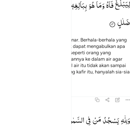
لِیَبْلُغَ
فَاهُ
وَمَا
هُوَ
بِبَالِغِهٖ ؕ
وَمَا
دُعَآءُ
الْكٰفِرِیْنَ
اِلَّا
فِیْ
ضَلٰلٍ
Hanya kepada Allah doa yang benar. Berhala-berhala yang
mereka sembah selain Allah tidak dapat mengabulkan apa
pun bagi mereka, tidak ubahnya seperti orang yang
membukakan kedua telapak tangannya ke dalam air agar
(air) sampai ke mulutnya. Padahal air itu tidak akan sampai
ke mulutnya. Dan doa orang-orang kafir itu, hanyalah sia-sia
belaka.
Tafsir
Pelajaran
Refleksi
13:15
لله يسجد من في السماوات والارض طوعا وكرها وظلالهم بالغدو والاصال ۩ ١٥
وَلِلّٰهِ
یَسْجُدُ
مَنْ
فِی
السَّمٰوٰتِ
وَالْاَرْضِ
طَوْعًا
وَّكَرْهًا
َلِلَّهِ يَسْجُدُ مَن فِى ٱلسَّمَـٰوَٰتِ وَٱلْأَرْضِ طَوْعًۭا وَكَرْهًۭا وَظِلَـٰلُهُم بِٱلْغُدُوِّ وَٱلْـَٔاصَالِ ۩ ١٥