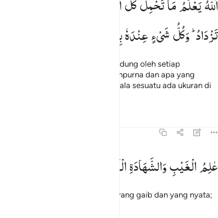
اَللّٰهُ
یَعْلَمُ
مَا
تَحْمِلُ
كُلُّ
اُ
وَمَا
تَغِیْضُ
الْاَرْحَامُ
وَمَا
للَّهُ يَعْلَمُ مَا تَحْمِلُ كُلُّ أُنثَىٰ وَمَا تَغِيضُ ٱلْأَرْحَامُ وَمَا تَزْدَادُ ۖ وَكُلُّ شَىْءٍ عِندَهُۥ
تَزْدَادُ ؕ
وَكُلُّ
شَیْءٍ
عِنْدَهٗ
بِمِقْدَارٍ
Allah mengetahui apa yang dikandung oleh setiap
perempuan, apa yang kurang sempurna dan apa yang
bertambah dalam rahim. Dan segala sesuatu ada ukuran di
sisi-Nya.
Tafsir
Pelajaran
Refleksi
13:9
الم الغيب والشهادة الكبير المتعال ٩
عٰلِمُ
الْغَیْبِ
وَالشَّهَادَةِ
الْكَبِیْرُ
الْمُتَعَالِ
َـٰلِمُ ٱلْغَيْبِ وَٱلشَّهَـٰدَةِ ٱلْكَبِيرُ ٱلْمُتَعَالِ ٩
(Allah) Yang mengetahui semua yang gaib dan yang nyata;
Yang Mahabesar, Mahatinggi.