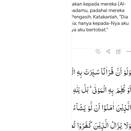
beberapa umat, agar engkau bacakan kepada mereka (Al-
Qur`an) yang Kami wahyukan kepadamu, padahal mereka
ingkar kepada Tuhan Yang Maha Pengasih. Katakanlah, "Dia
Tuhanku, tidak ada tuhan selain Dia; hanya kepada-Nya aku
bertawakal dan hanya kepada-Nya aku bertobat."
Tafsir
Pelajaran
Refleksi
13:31
لو ان قرانا سيرت به الجبال او قطعت به الارض او كلم به الموتى بل لله 
وَلَوْ
اَنَّ
قُرْاٰنًا
سُیِّرَتْ
بِهِ
الْجِبَالُ
اَوْ
قُطِّعَتْ
بِهِ
الْاَرْضُ
َلَوْ أَنَّ قُرْءَانًۭا سُيِّرَتْ بِهِ ٱلْجِبَالُ أَوْ قُطِّعَتْ بِهِ ٱلْأَرْضُ أَوْ كُلِّ
اَوْ
كُلِّمَ
بِهِ
الْمَوْتٰی ؕ
بَلْ
لِّلّٰهِ
الْاَمْرُ
جَمِیْعًا ؕ
اَفَلَمْ
یَایْـَٔسِ
الَّذِیْنَ
اٰمَنُوْۤا
اَنْ
لَّوْ
یَشَآءُ
اللّٰهُ
لَهَدَی
النَّاسَ
جَمِیْعًا ؕ
وَلَا
یَزَالُ
الَّذِیْنَ
كَفَرُوْا
تُصِیْبُهُمْ
بِمَا
صَنَعُوْا
قَارِعَةٌ
اَوْ