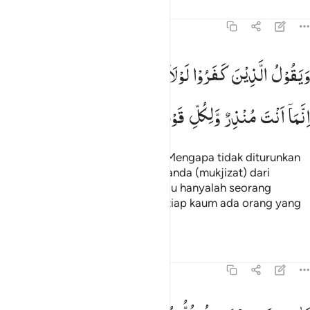
Tafsir
Pelajaran
Refleksi
13:7
يقول الذين كفروا لولا انزل عليه اية من ربه انما انت منذر ولكل قوم هاد
وَیَقُوْلُ
الَّذِیْنَ
كَفَرُوْا
لَوْلَاۤ
اُنْزِلَ
عَلَیْهِ
اٰیَةٌ
مِّنْ
رَّبِّهٖ ؕ
َيَقُولُ ٱلَّذِينَ كَفَرُوا۟ لَوْلَآ أُنزِلَ عَلَيْهِ ءَايَةٌۭ مِّن رَّبِّهِۦٓ ۗ إِنَّمَآ أَنتَ مُنذ
اِنَّمَاۤ
اَنْتَ
مُنْذِرٌ
وَّلِكُلِّ
قَوْمٍ
هَادٍ
Dan orang-orang kafir berkata, "Mengapa tidak diturunkan
kepadanya (Muhammad) suatu tanda (mukjizat) dari
Tuhannya?" Sesungguhnya engkau hanyalah seorang
pemberi peringatan; dan bagi setiap kaum ada orang yang
memberi petunjuk.
Tafsir
Pelajaran
Refleksi
13:8
لله يعلم ما تحمل كل انثى وما تغيض الارحام وما تزداد وكل شيء عنده ب