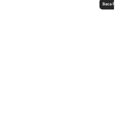
Baca Pelajaran 
Notes
placeholders
close