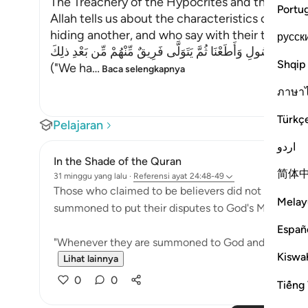
The Treachery of the Hypocrites and the Attitu
Portu
Allah tells us about the characteristics of the
hiding another, and who say with their tongues
русск
للَّهِ وَبِالرَّسُولِ وَأَطَعْنَا ثُمَّ يَتَوَلَّى فَرِيقٌ مِّنْهُمْ مِّن بَعْدِ ذلِكَ
Shqip
("We ha
…
Baca selengkapnya
ภาษา
Türkç
Pelajaran
اردو
In the Shade of the Quran
简体
31 minggu yang lalu
·
Referensi
ayat 24:48-49
Those who claimed to be believers did not hesitate
Melay
summoned to put their disputes to God's Messenger 
Españ
"Whenever they are summoned to God and His Messen
Kiswah
Lihat lainnya
0
0
Tiếng 