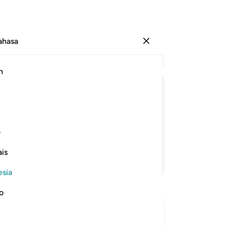
Bahasa
Masuk
Ba
h
Bab
46
وَاِنْ
یَّكُنْ
لَّهُمُ
الْحَقُّ
یَاْتُوْۤا
اِلَیْهِ
مُذْ
me
sia
a datang kepadanya (Rasul) dengan
me
ف
be
is
ka
Lanjutkan Membaca
me
esia
or
ke
no
per
me