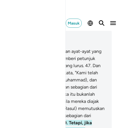
Masuk
ca dalam Konteks
 24, Halaman 321, Juz 18
.
Sungguh, Kami telah menurunkan ayat-ayat yang
mberi penjelasan. Dan Allah memberi petunjuk
pa yang Dia kehendaki ke jalan yang lurus.
47
.
Dan
reka (orang-orang munafik) berkata, "Kami telah
riman kepada Allah dan Rasul (Muhammad), dan
mi menaati (keduanya)." Kemudian sebagian dari
reka berpaling setelah itu. Mereka itu bukanlah
ang-orang beriman.
48
.
Dan apabila mereka diajak
pada Allah dan Rasul-Nya, agar (Rasul) memutuskan
kara di antara mereka, tiba-tiba sebagian dari
reka menolak (untuk datang).
49
.
Tetapi, jika