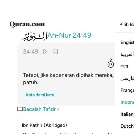
Pilih 
024
وان يكن لهم الحق ياتوا اليه مذعنين ٤٩
An-Nur
24:49
Englis
24:49
العربية
عِنِیْنَ
বাংলা
Tetapi, jika kebenaran dipihak mereka, merek
ارسی
patuh.
França
Kata demi kata
Indon
Bacalah Tafsir
Italia
Ibn Kathir (Abridged)
Dutch