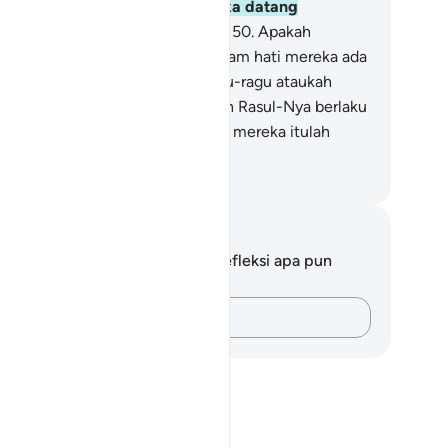
benaran dipihak mereka, mereka datang
padanya (Rasul) dengan patuh.
50
.
Apakah
etidakhadiran mereka karena) dalam hati mereka ada
nyakit, atau (karena) mereka ragu-ragu ataukah
arena) takut kalau-kalau Allah dan Rasul-Nya berlaku
lim kepada mereka? Sebenarnya, mereka itulah
ang-orang yang zalim.
donesian Islamic affairs ministry
tatan dan Refleksi
da tidak memiliki catatan atau refleksi apa pun
ngenai ayat ini.
Catatlah pikiran Anda…