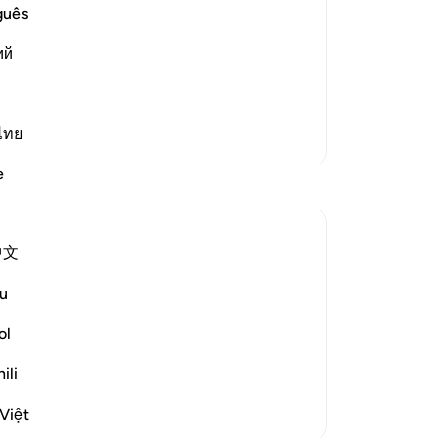
de of the Believers
ke
guês
 hypocrites who show one thing while
ke
,
ий
(k
آمَنَّا بِا
pe
(k
za
ไทย
Lebih Banyak Tafsir
or
e
-
In
Ca
中文
An
 to contradict that claim when they were
me
u
for judgement on the basis of His law:
ol
ger in order that he might jud...
ili
Việt