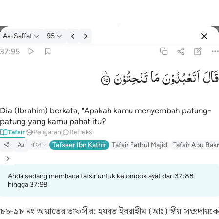
tafsir: As-Saffat 37:95
As-Saffat
95
Masuk
37:95
قَالَ
اَتَعْبُدُوْنَ
مَا
تَنْحِتُوْنَ
قال اتعبدون ما تنحتون ٩٥
قَالَ أَتَعْبُدُونَ مَا تَنْحِتُونَ ٩٥
Dia (Ibrahim) berkata, "Apakah kamu menyembah patung-
patung yang kamu pahat itu?
Tafsir
Pelajaran
Refleksi
বাংলা
Tafseer Ibn Kathir
Tafsir Fathul Majid
Tafsir Abu Bakr
Aa
Anda sedang membaca tafsir untuk kelompok ayat dari 37:88
hingga 37:98
৮৮-৯৮ নং আয়াতের তাফসীর:
হযরত ইবরাহীম (আঃ) স্বীয় সম্প্রদায়কে